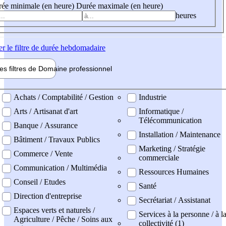
ée minimale (en heure)
Durée maximale (en heure)
heures
er
le filtre de durée hebdomadaire
les filtres de
Domaine pro
fessionnel
ne professionel
Achats / Comptabilité / Gestion
Industrie
Arts / Artisanat d'art
Informatique /
Télécommunication
Banque / Assurance
Installation / Maintenance
Bâtiment / Travaux Publics
Marketing / Stratégie
Commerce / Vente
commerciale
Communication / Multimédia
Ressources Humaines
Conseil / Etudes
Santé
Direction d'entreprise
Secrétariat / Assistanat
Espaces verts et naturels /
Services à la personne / à l
Agriculture / Pêche / Soins aux
collectivité (1)