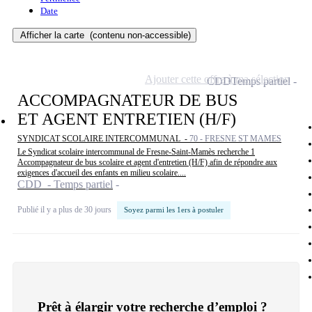
Date
Afficher la carte
(contenu non-accessible)
Ajouter cette offre à ma sélection
CDD
Temps partiel
ACCOMPAGNATEUR DE BUS
ET AGENT ENTRETIEN (H/F)
SYNDICAT SCOLAIRE INTERCOMMUNAL -
70 - FRESNE ST MAMES
Le Syndicat scolaire intercommunal de Fresne-Saint-Mamès recherche 1
Accompagnateur de bus scolaire et agent d'entretien (H/F) afin de répondre aux
exigences d'accueil des enfants en milieu scolaire....
CDD - Temps partiel
Publié il y a plus de 30 jours
Soyez parmi les 1ers à postuler
Prêt à élargir votre recherche d’emploi ?