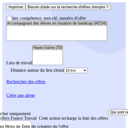
Imprimer
Besoin d'aide sur la recherche d'offres d'emploi ?
Métier, compétence, mot-clé, numéro d'offre
Lieu de travail
Distance autour du lieu choisi
Rechercher
des offres
Créer une alerte
Qui sont n
icher uniquement
 offres France Travail
Cette action recharge la liste des offres
les filtres de
Date de création
de l'offre