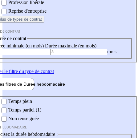
Profession libérale
Reprise d'entreprise
plus
de types de contrat
 DE CONTRAT
ée de contrat
ée minimale (en mois)
Durée maximale (en mois)
mois
er
le filtre du type de contrat
les filtres de
Durée hebdo
madaire
 hebdomadaire
Temps plein
Temps partiel (1)
Non renseignée
 HEBDOMADAIRE
cisez la durée hebdomadaire :