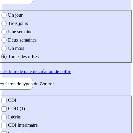
e création de l'offre
Un jour
Trois jours
Une semaine
Deux semaines
Un mois
Toutes les offres
er
le filtre de date de création de l'offre
les filtres de types de
Contrat
de contrat
CDI
CDD (1)
Intérim
CDI Intérimaire