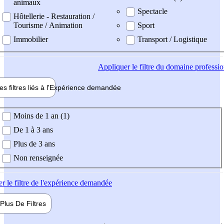
animaux
Spectacle
Hôtellerie - Restauration /
Tourisme / Animation
Sport
Immobilier
Transport / Logistique
Appliquer
le filtre du domaine professi
es filtres liés à l'
Expérience
demandée
ience demandée
Moins de 1 an (1)
De 1 à 3 ans
Plus de 3 ans
Non renseignée
er
le filtre de l'expérience demandée
Plus De
Filtres