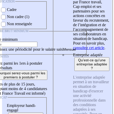
IFICATION
par France travail,
Cap emploi et ses
Cadre
partenaires pour ses
actions concrètes en
Non cadre (1)
faveur du recrutement,
Non renseignée
de l’intégration et de
l’accompagnement de
IRE BRUT MINIMUM
ses collaborateurs en
situation de handicap.
re minimum
Pour en savoir plus,
consultez cet article
.
ssez une périodicité pour le salaire saisi
Entreprise adaptée
NITÉS
Qu'est-ce qu'une
z parmi les 1ers à postuler
entreprise adaptée
résultats
?
urquoi serez-vous parmi les
L'entreprise adaptée
premiers à postuler ?
permet à un travailleur
es de plus de 15 jours,
en situation de
tant moins de 4 candidatures
handicap d'exercer
t France Travail est informé)
une activité
ICAP
professionnelle dans
des conditions
Employeur handi-
adaptées à ses
engagé
capacités. Pour en