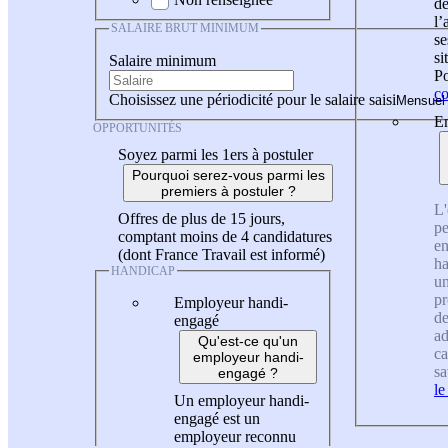
de
l
SALAIRE BRUT MINIMUM
se
si
Salaire minimum
Po
co
Choisissez une périodicité pour le salaire saisi
En
OPPORTUNITÉS
Soyez parmi les 1ers à postuler
Pourquoi serez-vous parmi les
premiers à postuler ?
L'
Offres de plus de 15 jours,
pe
comptant moins de 4 candidatures
en
(dont France Travail est informé)
ha
HANDICAP
un
pr
Employeur handi-
de
engagé
ad
Qu'est-ce qu'un
ca
employeur handi-
sa
engagé ?
le
Un employeur handi-
engagé est un
employeur reconnu