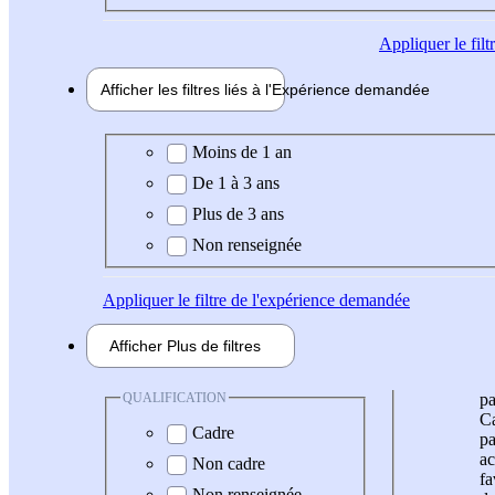
Appliquer
le fil
Afficher les filtres liés à l'
Expérience
demandée
Expérience demandée
Moins de 1 an
De 1 à 3 ans
Plus de 3 ans
Non renseignée
Appliquer
le filtre de l'expérience demandée
Afficher
Plus de
filtres
QUALIFICATION
pa
Ca
Cadre
pa
ac
Non cadre
fa
Non renseignée