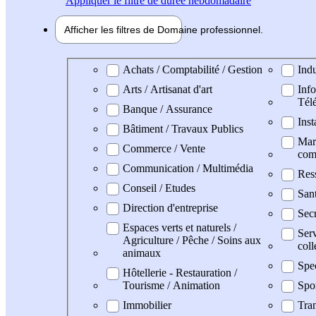
Appliquer
le filtre de durée hebdomadaire
Afficher les filtres de
Domaine pro
fessionnel
Domaine professionel
Achats / Comptabilité / Gestion
Indu
Arts / Artisanat d'art
Info
Tél
Banque / Assurance
Inst
Bâtiment / Travaux Publics
Mark
Commerce / Vente
com
Communication / Multimédia
Res
Conseil / Etudes
San
Direction d'entreprise
Secr
Espaces verts et naturels /
Serv
Agriculture / Pêche / Soins aux
coll
animaux
Spe
Hôtellerie - Restauration /
Tourisme / Animation
Spo
Immobilier
Tran