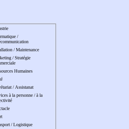
strie
rmatique /
écommunication
allation / Maintenance
eting / Stratégie
merciale
sources Humaines
té
étariat / Assistanat
ices à la personne / à la
ectivité
ctacle
rt
sport / Logistique