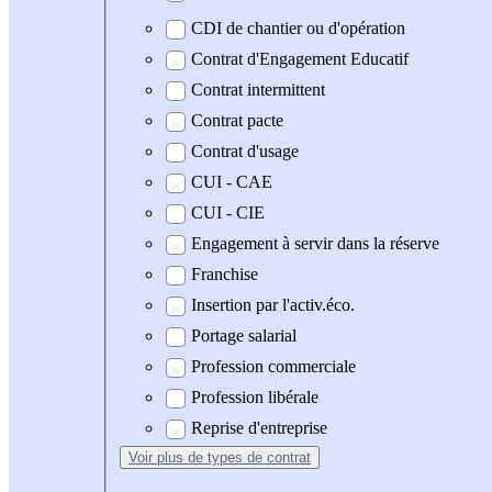
CDI de chantier ou d'opération
Contrat d'Engagement Educatif
Contrat intermittent
Contrat pacte
Contrat d'usage
CUI - CAE
CUI - CIE
Engagement à servir dans la réserve
Franchise
Insertion par l'activ.éco.
Portage salarial
Profession commerciale
Profession libérale
Reprise d'entreprise
Voir plus
de types de contrat