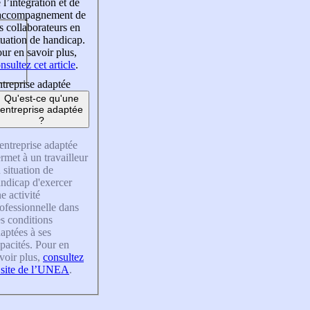
 l’intégration et de
’accompagnement de
s collaborateurs en
tuation de handicap.
ur en savoir plus,
nsultez cet article
.
treprise adaptée
Qu'est-ce qu'une
entreprise adaptée
?
entreprise adaptée
rmet à un travailleur
 situation de
ndicap d'exercer
e activité
ofessionnelle dans
s conditions
aptées à ses
pacités. Pour en
voir plus,
consultez
 site de l’UNEA
.