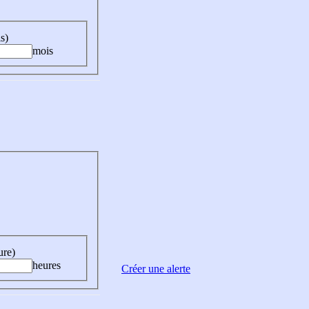
s)
mois
ure)
heures
Créer une alerte