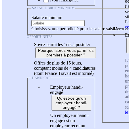
de
l
SALAIRE BRUT MINIMUM
se
si
Salaire minimum
Po
co
Choisissez une périodicité pour le salaire saisi
En
OPPORTUNITÉS
Soyez parmi les 1ers à postuler
Pourquoi serez-vous parmi les
premiers à postuler ?
L'
Offres de plus de 15 jours,
pe
comptant moins de 4 candidatures
en
(dont France Travail est informé)
ha
HANDICAP
un
pr
Employeur handi-
de
engagé
ad
Qu'est-ce qu'un
ca
employeur handi-
sa
engagé ?
le
Un employeur handi-
engagé est un
employeur reconnu