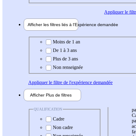
Appliquer
le fil
Afficher les filtres liés à l'
Expérience
demandée
Expérience demandée
Moins de 1 an
De 1 à 3 ans
Plus de 3 ans
Non renseignée
Appliquer
le filtre de l'expérience demandée
Afficher
Plus de
filtres
QUALIFICATION
pa
Ca
Cadre
pa
ac
Non cadre
fa
Non renseignée