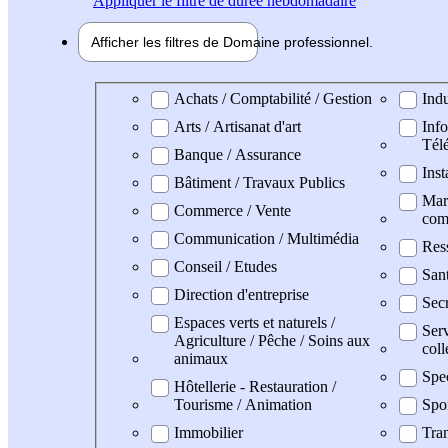
Appliquer
le filtre de durée hebdomadaire
Afficher les filtres de
Domaine pro
fessionnel
Domaine professionel
Achats / Comptabilité / Gestion
Indu
Arts / Artisanat d'art
Info
Tél
Banque / Assurance
Inst
Bâtiment / Travaux Publics
Mark
Commerce / Vente
com
Communication / Multimédia
Res
Conseil / Etudes
San
Direction d'entreprise
Secr
Espaces verts et naturels /
Serv
Agriculture / Pêche / Soins aux
coll
animaux
Spe
Hôtellerie - Restauration /
Tourisme / Animation
Spo
Immobilier
Tran