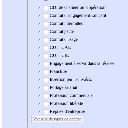
CDI de chantier ou d'opération
Contrat d'Engagement Educatif
Contrat intermittent
Contrat pacte
Contrat d'usage
CUI - CAE
CUI - CIE
Engagement à servir dans la réserve
Franchise
Insertion par l'activ.éco.
Portage salarial
Profession commerciale
Profession libérale
Reprise d'entreprise
Voir plus
de types de contrat