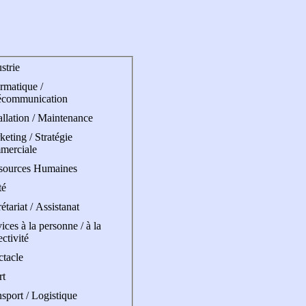
strie
rmatique /
écommunication
allation / Maintenance
eting / Stratégie
merciale
sources Humaines
té
étariat / Assistanat
ices à la personne / à la
ectivité
ctacle
rt
sport / Logistique