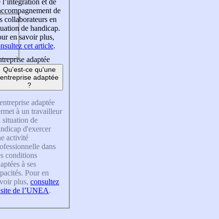
 l’intégration et de
’accompagnement de
s collaborateurs en
tuation de handicap.
ur en savoir plus,
nsultez cet article
.
treprise adaptée
Qu'est-ce qu'une
entreprise adaptée
?
entreprise adaptée
rmet à un travailleur
 situation de
ndicap d'exercer
e activité
ofessionnelle dans
s conditions
aptées à ses
pacités. Pour en
voir plus,
consultez
 site de l’UNEA
.