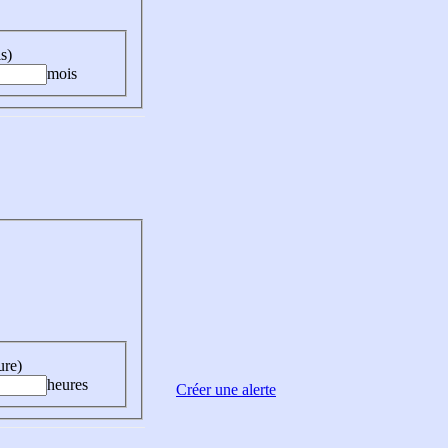
s)
mois
ure)
heures
Créer une alerte