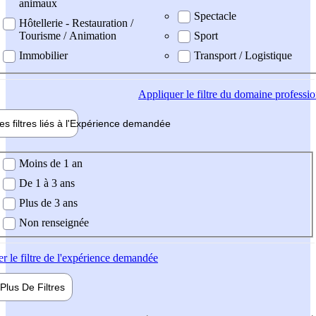
animaux
Spectacle
Hôtellerie - Restauration /
Tourisme / Animation
Sport
Immobilier
Transport / Logistique
Appliquer
le filtre du domaine professi
es filtres liés à l'
Expérience
demandée
ience demandée
Moins de 1 an
De 1 à 3 ans
Plus de 3 ans
Non renseignée
er
le filtre de l'expérience demandée
Plus De
Filtres