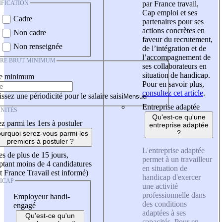
IFICATION
par France travail,
Cap emploi et ses
Cadre
partenaires pour ses
actions concrètes en
Non cadre
faveur du recrutement,
Non renseignée
de l’intégration et de
l’accompagnement de
IRE BRUT MINIMUM
ses collaborateurs en
situation de handicap.
re minimum
Pour en savoir plus,
consultez cet article
.
ssez une périodicité pour le salaire saisi
Entreprise adaptée
NITÉS
Qu'est-ce qu'une
z parmi les 1ers à postuler
entreprise adaptée
?
urquoi serez-vous parmi les
premiers à postuler ?
L'entreprise adaptée
es de plus de 15 jours,
permet à un travailleur
tant moins de 4 candidatures
en situation de
t France Travail est informé)
handicap d'exercer
ICAP
une activité
professionnelle dans
Employeur handi-
des conditions
engagé
adaptées à ses
Qu'est-ce qu'un
capacités. Pour en