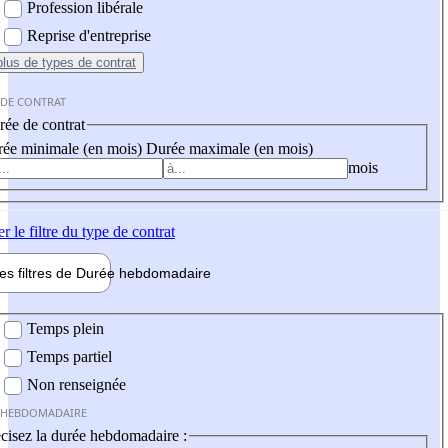
Profession libérale
Reprise d'entreprise
plus
de types de contrat
 DE CONTRAT
ée de contrat
ée minimale (en mois)
Durée maximale (en mois)
mois
er
le filtre du type de contrat
les filtres de
Durée hebdo
madaire
 hebdomadaire
Temps plein
Temps partiel
Non renseignée
 HEBDOMADAIRE
cisez la durée hebdomadaire :