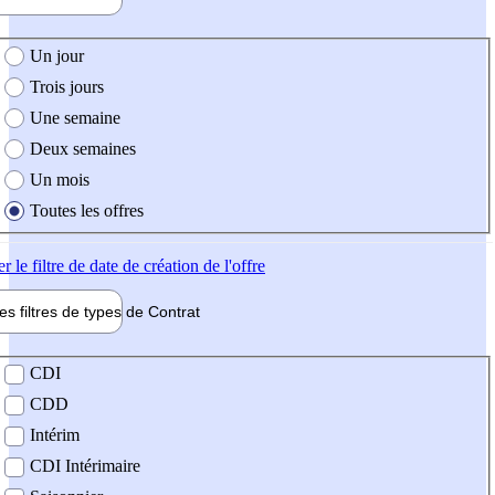
e création de l'offre
Un jour
Trois jours
Une semaine
Deux semaines
Un mois
Toutes les offres
er
le filtre de date de création de l'offre
les filtres de types de
Contrat
de contrat
CDI
CDD
Intérim
CDI Intérimaire