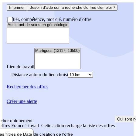
Imprimer
Besoin d'aide sur la recherche d'offres d'emploi ?
Métier, compétence, mot-clé, numéro d'offre
Lieu de travail
Distance autour du lieu choisi
Rechercher
des offres
Créer une alerte
Qui sont n
icher uniquement
 offres France Travail
Cette action recharge la liste des offres
les filtres de
Date de création
de l'offre