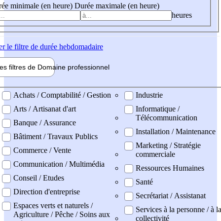
ée minimale (en heure)
Durée maximale (en heure)
heures
er
le filtre de durée hebdomadaire
les filtres de
Domaine pro
fessionnel
ne professionel
Achats / Comptabilité / Gestion
Industrie
Arts / Artisanat d'art
Informatique /
Télécommunication
Banque / Assurance
Installation / Maintenance
Bâtiment / Travaux Publics
Marketing / Stratégie
Commerce / Vente
commerciale
Communication / Multimédia
Ressources Humaines
Conseil / Etudes
Santé
Direction d'entreprise
Secrétariat / Assistanat
Espaces verts et naturels /
Services à la personne / à l
Agriculture / Pêche / Soins aux
collectivité