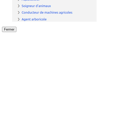
Fermer
Fermer
le détail de l'offre
/
Offre
sur
Offre précéden