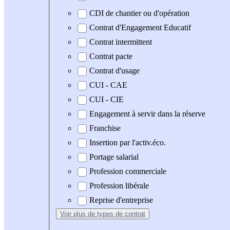
CDI de chantier ou d'opération
Contrat d'Engagement Educatif
Contrat intermittent
Contrat pacte
Contrat d'usage
CUI - CAE
CUI - CIE
Engagement à servir dans la réserve
Franchise
Insertion par l'activ.éco.
Portage salarial
Profession commerciale
Profession libérale
Reprise d'entreprise
Voir plus
de types de contrat