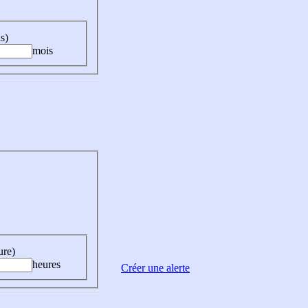
s)
mois
ure)
heures
Créer une alerte