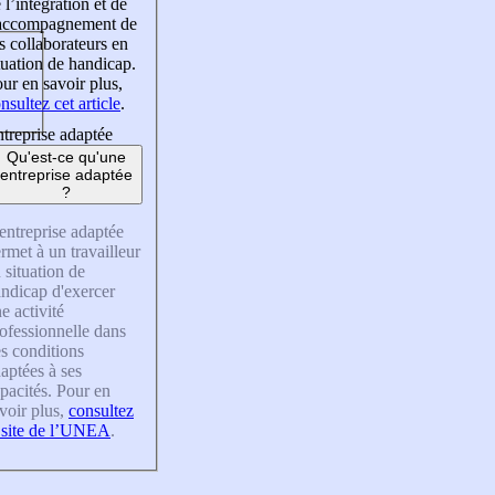
 l’intégration et de
’accompagnement de
s collaborateurs en
tuation de handicap.
ur en savoir plus,
nsultez cet article
.
treprise adaptée
Qu'est-ce qu'une
entreprise adaptée
?
entreprise adaptée
rmet à un travailleur
 situation de
ndicap d'exercer
e activité
ofessionnelle dans
s conditions
aptées à ses
pacités. Pour en
voir plus,
consultez
 site de l’UNEA
.