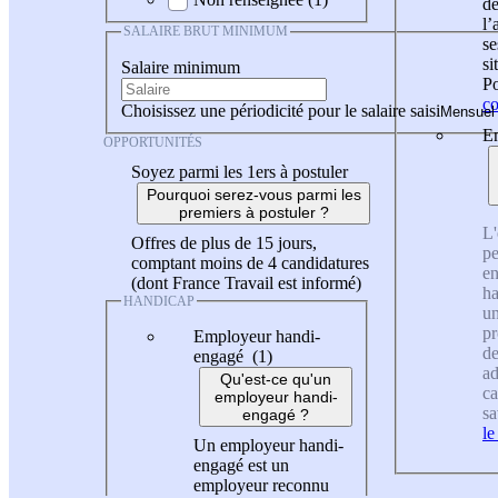
de
l
SALAIRE BRUT MINIMUM
se
si
Salaire minimum
Po
co
Choisissez une périodicité pour le salaire saisi
En
OPPORTUNITÉS
Soyez parmi les 1ers à postuler
Pourquoi serez-vous parmi les
premiers à postuler ?
L'
Offres de plus de 15 jours,
pe
comptant moins de 4 candidatures
en
(dont France Travail est informé)
ha
HANDICAP
un
pr
Employeur handi-
de
engagé (1)
ad
Qu'est-ce qu'un
ca
employeur handi-
sa
engagé ?
le
Un employeur handi-
engagé est un
employeur reconnu