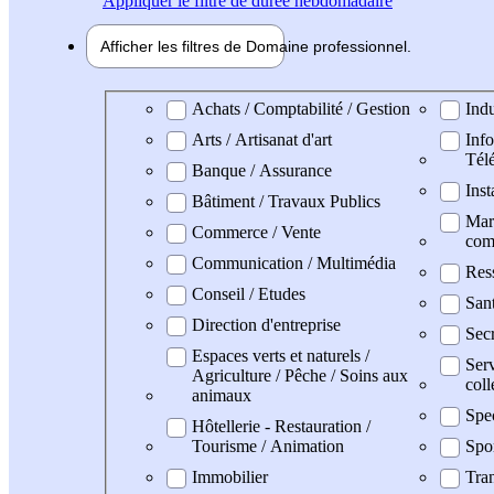
Appliquer
le filtre de durée hebdomadaire
Afficher les filtres de
Domaine pro
fessionnel
Domaine professionel
Achats / Comptabilité / Gestion
Indu
Arts / Artisanat d'art
Info
Tél
Banque / Assurance
Inst
Bâtiment / Travaux Publics
Mark
Commerce / Vente
com
Communication / Multimédia
Res
Conseil / Etudes
San
Direction d'entreprise
Secr
Espaces verts et naturels /
Serv
Agriculture / Pêche / Soins aux
coll
animaux
Spe
Hôtellerie - Restauration /
Tourisme / Animation
Spo
Immobilier
Tran