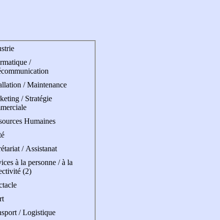
strie
rmatique /
écommunication
allation / Maintenance
eting / Stratégie
merciale
sources Humaines
té
étariat / Assistanat
ices à la personne / à la
ectivité (2)
ctacle
rt
sport / Logistique