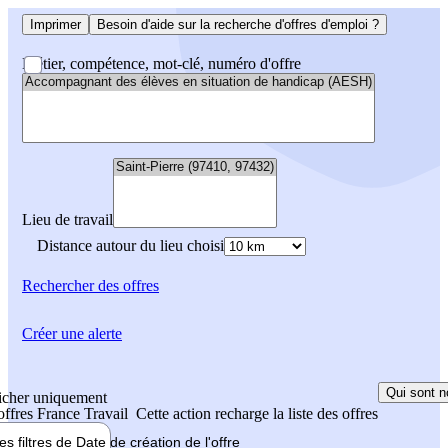
Imprimer
Besoin d'aide sur la recherche d'offres d'emploi ?
Métier, compétence, mot-clé, numéro d'offre
Lieu de travail
Distance autour du lieu choisi
Rechercher
des offres
Créer une alerte
Qui sont n
icher uniquement
 offres France Travail
Cette action recharge la liste des offres
les filtres de
Date de création
de l'offre