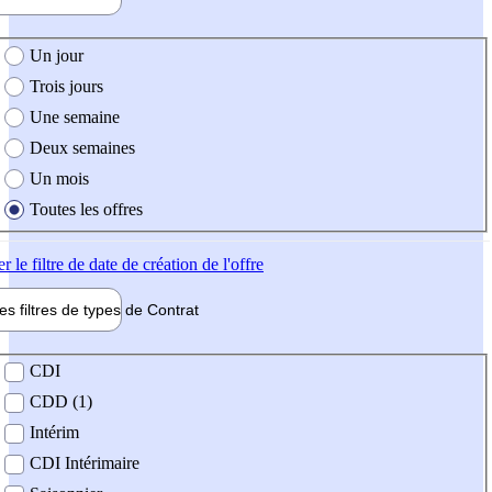
e création de l'offre
Un jour
Trois jours
Une semaine
Deux semaines
Un mois
Toutes les offres
er
le filtre de date de création de l'offre
les filtres de types de
Contrat
de contrat
CDI
CDD (1)
Intérim
CDI Intérimaire