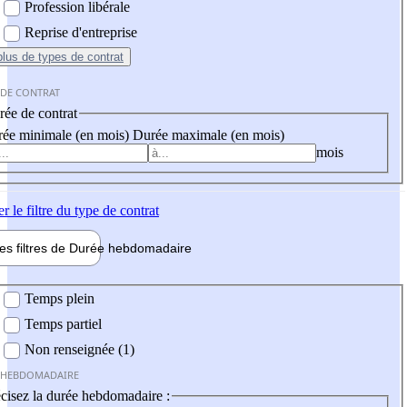
Profession libérale
Reprise d'entreprise
plus
de types de contrat
 DE CONTRAT
ée de contrat
ée minimale (en mois)
Durée maximale (en mois)
mois
er
le filtre du type de contrat
les filtres de
Durée hebdo
madaire
 hebdomadaire
Temps plein
Temps partiel
Non renseignée (1)
 HEBDOMADAIRE
cisez la durée hebdomadaire :