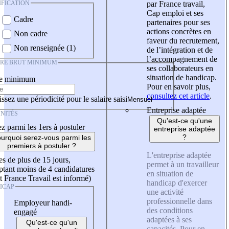
IFICATION
par France travail,
Cap emploi et ses
Cadre
partenaires pour ses
actions concrètes en
Non cadre
faveur du recrutement,
Non renseignée (1)
de l’intégration et de
l’accompagnement de
IRE BRUT MINIMUM
ses collaborateurs en
situation de handicap.
re minimum
Pour en savoir plus,
consultez cet article
.
ssez une périodicité pour le salaire saisi
Entreprise adaptée
NITÉS
Qu'est-ce qu'une
z parmi les 1ers à postuler
entreprise adaptée
?
urquoi serez-vous parmi les
premiers à postuler ?
L'entreprise adaptée
es de plus de 15 jours,
permet à un travailleur
tant moins de 4 candidatures
en situation de
t France Travail est informé)
handicap d'exercer
ICAP
une activité
professionnelle dans
Employeur handi-
des conditions
engagé
adaptées à ses
Qu'est-ce qu'un
capacités. Pour en