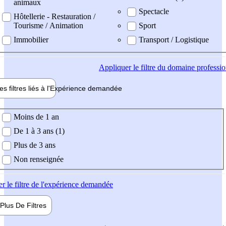
animaux
Spectacle
Hôtellerie - Restauration /
Tourisme / Animation
Sport
Immobilier
Transport / Logistique
Appliquer
le filtre du domaine professi
es filtres liés à l'
Expérience
demandée
ience demandée
Moins de 1 an
De 1 à 3 ans (1)
Plus de 3 ans
Non renseignée
er
le filtre de l'expérience demandée
Plus De
Filtres