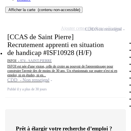
Afficher la carte
(contenu non-accessible)
Ajouter cette offre à ma sélection
CDD
Non renseigné
[CCAS de Saint Pierre]
Recrutement apprenti en situation
de handicap #ISF10928 (H/F)
ISFOI -
974 - SAINT-PIERRE
ISFOI est née d'une vision, celle de croire au pouvoir de l'apprentissage pour
construire l'avenir des de moins de 30 ans. Un réunionnais sur quatre n'est ni en
emploi, ni en études, ni en...
CDD - Non renseigné
Publié il y a plus de 30 jours
Prêt à élargir votre recherche d’emploi ?