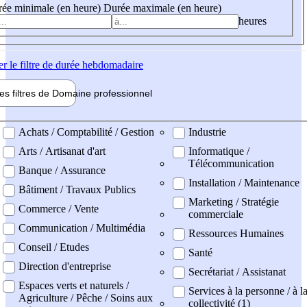
ée minimale (en heure)
Durée maximale (en heure)
heures
er
le filtre de durée hebdomadaire
les filtres de
Domaine pro
fessionnel
ne professionel
Achats / Comptabilité / Gestion
Industrie
Arts / Artisanat d'art
Informatique /
Télécommunication
Banque / Assurance
Installation / Maintenance
Bâtiment / Travaux Publics
Marketing / Stratégie
Commerce / Vente
commerciale
Communication / Multimédia
Ressources Humaines
Conseil / Etudes
Santé
Direction d'entreprise
Secrétariat / Assistanat
Espaces verts et naturels /
Services à la personne / à l
Agriculture / Pêche / Soins aux
collectivité (1)