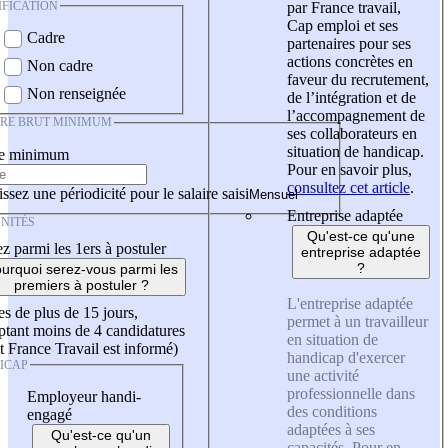
IFICATION
par France travail,
Cap emploi et ses
Cadre
partenaires pour ses
actions concrètes en
Non cadre
faveur du recrutement,
Non renseignée
de l’intégration et de
l’accompagnement de
IRE BRUT MINIMUM
ses collaborateurs en
situation de handicap.
re minimum
Pour en savoir plus,
consultez cet article
.
ssez une périodicité pour le salaire saisi
Entreprise adaptée
NITÉS
Qu'est-ce qu'une
z parmi les 1ers à postuler
entreprise adaptée
?
urquoi serez-vous parmi les
premiers à postuler ?
L'entreprise adaptée
es de plus de 15 jours,
permet à un travailleur
tant moins de 4 candidatures
en situation de
t France Travail est informé)
handicap d'exercer
ICAP
une activité
professionnelle dans
Employeur handi-
des conditions
engagé
adaptées à ses
Qu'est-ce qu'un
capacités. Pour en