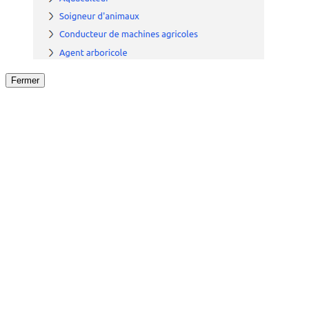
Fermer
Fermer
le détail de l'offre
/
Offre
sur
Offre précéden