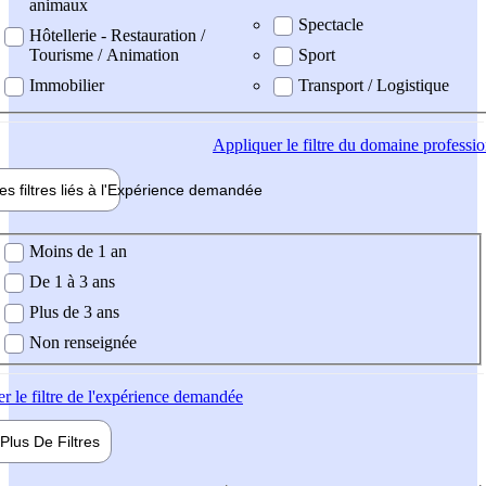
animaux
Spectacle
Hôtellerie - Restauration /
Tourisme / Animation
Sport
Immobilier
Transport / Logistique
Appliquer
le filtre du domaine professi
es filtres liés à l'
Expérience
demandée
ience demandée
Moins de 1 an
De 1 à 3 ans
Plus de 3 ans
Non renseignée
er
le filtre de l'expérience demandée
Plus De
Filtres