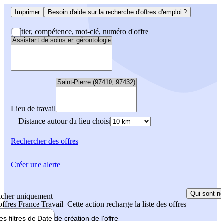
Imprimer
Besoin d'aide sur la recherche d'offres d'emploi ?
Métier, compétence, mot-clé, numéro d'offre
Lieu de travail
Distance autour du lieu choisi
Rechercher
des offres
Créer une alerte
Qui sont n
icher uniquement
 offres France Travail
Cette action recharge la liste des offres
les filtres de
Date de création
de l'offre