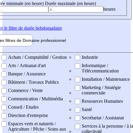
ée minimale (en heure)
Durée maximale (en heure)
heures
er
le filtre de durée hebdomadaire
les filtres de
Domaine pro
fessionnel
ne professionel
Achats / Comptabilité / Gestion
Industrie
Arts / Artisanat d'art
Informatique /
Télécommunication
Banque / Assurance
Installation / Maintenance
Bâtiment / Travaux Publics
Marketing / Stratégie
Commerce / Vente
commerciale
Communication / Multimédia
Ressources Humaines
Conseil / Etudes
Santé
Direction d'entreprise
Secrétariat / Assistanat
Espaces verts et naturels /
Services à la personne / à l
Agriculture / Pêche / Soins aux
collectivité