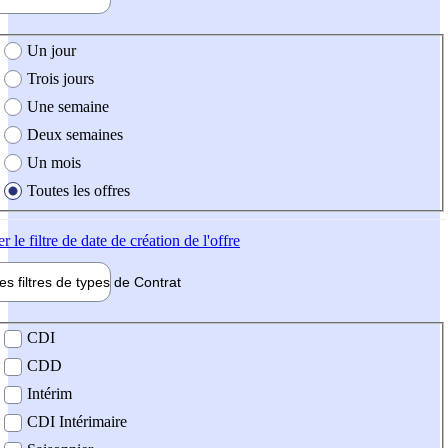
e création de l'offre
Un jour
Trois jours
Une semaine
Deux semaines
Un mois
Toutes les offres
er
le filtre de date de création de l'offre
les filtres de types de
Contrat
de contrat
CDI
CDD
Intérim
CDI Intérimaire