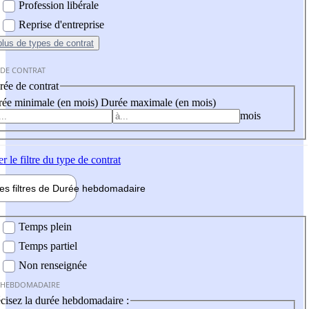
Profession libérale
Reprise d'entreprise
plus
de types de contrat
 DE CONTRAT
ée de contrat
ée minimale (en mois)
Durée maximale (en mois)
mois
er
le filtre du type de contrat
les filtres de
Durée hebdo
madaire
 hebdomadaire
Temps plein
Temps partiel
Non renseignée
 HEBDOMADAIRE
cisez la durée hebdomadaire :