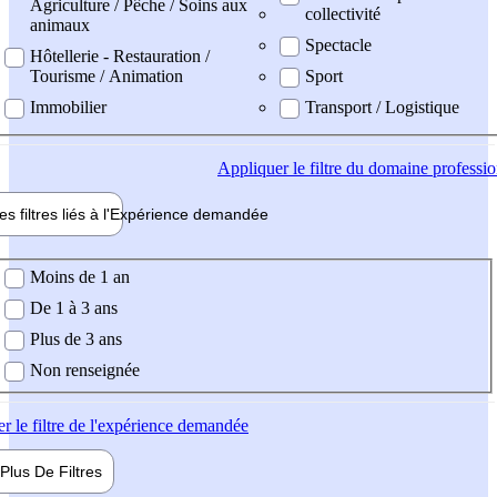
Agriculture / Pêche / Soins aux
collectivité
animaux
Spectacle
Hôtellerie - Restauration /
Tourisme / Animation
Sport
Immobilier
Transport / Logistique
Appliquer
le filtre du domaine professi
es filtres liés à l'
Expérience
demandée
ience demandée
Moins de 1 an
De 1 à 3 ans
Plus de 3 ans
Non renseignée
er
le filtre de l'expérience demandée
Plus De
Filtres