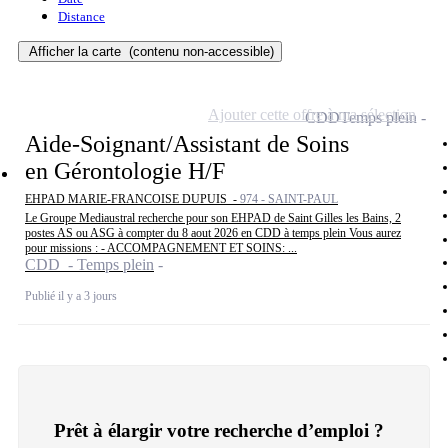
Distance
Afficher la carte
(contenu non-accessible)
Ajouter cette offre à ma sélection
CDD
Temps plein
Aide-Soignant/Assistant de Soins
en Gérontologie H/F
EHPAD MARIE-FRANCOISE DUPUIS -
974 - SAINT-PAUL
Le Groupe Mediaustral recherche pour son EHPAD de Saint Gilles les Bains, 2
postes AS ou ASG à compter du 8 aout 2026 en CDD à temps plein Vous aurez
pour missions : - ACCOMPAGNEMENT ET SOINS: ...
CDD - Temps plein
Publié il y a 3 jours
Prêt à élargir votre recherche d’emploi ?