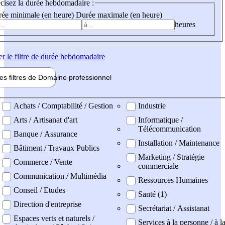
cisez la durée hebdomadaire :
ée minimale (en heure)
Durée maximale (en heure)
heures
er
le filtre de durée hebdomadaire
les filtres de
Domaine pro
fessionnel
ne professionel
Achats / Comptabilité / Gestion
Industrie
Arts / Artisanat d'art
Informatique /
Télécommunication
Banque / Assurance
Installation / Maintenance
Bâtiment / Travaux Publics
Marketing / Stratégie
Commerce / Vente
commerciale
Communication / Multimédia
Ressources Humaines
Conseil / Etudes
Santé (1)
Direction d'entreprise
Secrétariat / Assistanat
Espaces verts et naturels /
Services à la personne / à l