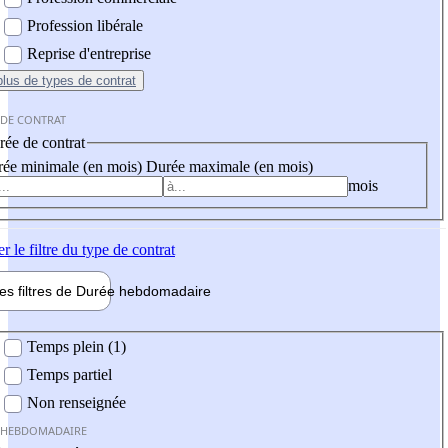
Profession libérale
Reprise d'entreprise
plus
de types de contrat
 DE CONTRAT
ée de contrat
ée minimale (en mois)
Durée maximale (en mois)
mois
er
le filtre du type de contrat
les filtres de
Durée hebdo
madaire
 hebdomadaire
Temps plein (1)
Temps partiel
Non renseignée
 HEBDOMADAIRE