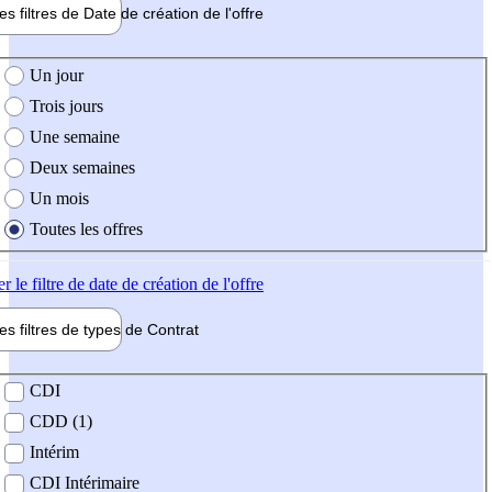
les filtres de
Date de création
de l'offre
e création de l'offre
Un jour
Trois jours
Une semaine
Deux semaines
Un mois
Toutes les offres
er
le filtre de date de création de l'offre
les filtres de types de
Contrat
de contrat
CDI
CDD (1)
Intérim
CDI Intérimaire