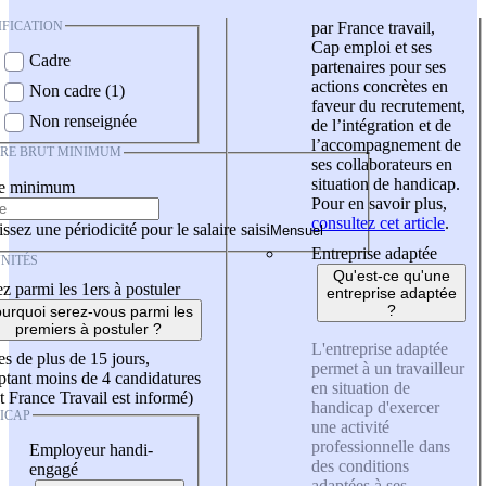
IFICATION
par France travail,
Cap emploi et ses
Cadre
partenaires pour ses
actions concrètes en
Non cadre (1)
faveur du recrutement,
Non renseignée
de l’intégration et de
l’accompagnement de
IRE BRUT MINIMUM
ses collaborateurs en
situation de handicap.
re minimum
Pour en savoir plus,
consultez cet article
.
ssez une périodicité pour le salaire saisi
Entreprise adaptée
NITÉS
Qu'est-ce qu'une
z parmi les 1ers à postuler
entreprise adaptée
?
urquoi serez-vous parmi les
premiers à postuler ?
L'entreprise adaptée
es de plus de 15 jours,
permet à un travailleur
tant moins de 4 candidatures
en situation de
t France Travail est informé)
handicap d'exercer
ICAP
une activité
professionnelle dans
Employeur handi-
des conditions
engagé
adaptées à ses