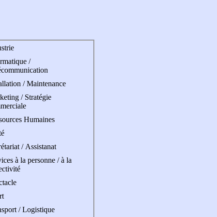
strie
rmatique /
écommunication
allation / Maintenance
eting / Stratégie
merciale
sources Humaines
té
étariat / Assistanat
ices à la personne / à la
ectivité
ctacle
rt
sport / Logistique