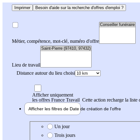
Imprimer
Besoin d'aide sur la recherche d'offres d'emploi ?
Métier, compétence, mot-clé, numéro d'offre
Lieu de travail
Distance autour du lieu choisi
Afficher uniquement
les offres France Travail
Cette action recharge la liste 
Afficher les filtres de
Date de création
de l'offre
Date de création de l'offre
Un jour
Trois jours