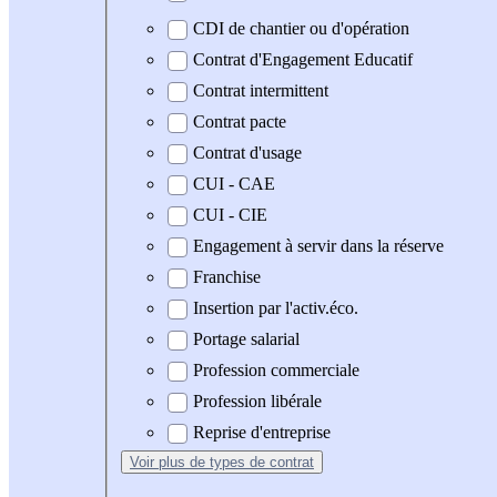
CDI de chantier ou d'opération
Contrat d'Engagement Educatif
Contrat intermittent
Contrat pacte
Contrat d'usage
CUI - CAE
CUI - CIE
Engagement à servir dans la réserve
Franchise
Insertion par l'activ.éco.
Portage salarial
Profession commerciale
Profession libérale
Reprise d'entreprise
Voir plus
de types de contrat