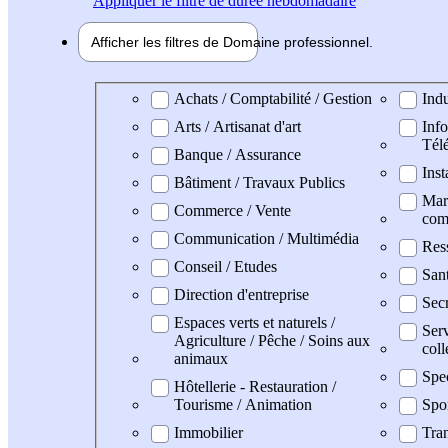
Appliquer
le filtre de durée hebdomadaire
Afficher les filtres de
Domaine pro
fessionnel
Domaine professionel
Achats / Comptabilité / Gestion
Indu
Arts / Artisanat d'art
Info
Tél
Banque / Assurance
Inst
Bâtiment / Travaux Publics
Mark
Commerce / Vente
com
Communication / Multimédia
Res
Conseil / Etudes
San
Direction d'entreprise
Secr
Espaces verts et naturels /
Serv
Agriculture / Pêche / Soins aux
coll
animaux
Spe
Hôtellerie - Restauration /
Tourisme / Animation
Spo
Immobilier
Tran