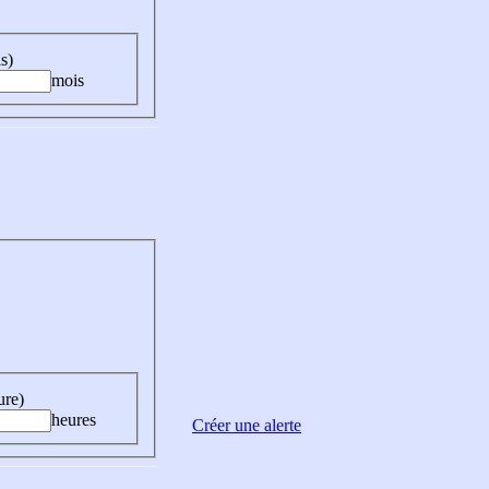
s)
mois
ure)
heures
Créer une alerte