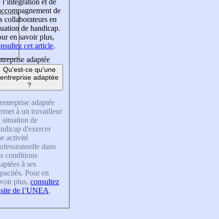
 l’intégration et de
’accompagnement de
s collaborateurs en
tuation de handicap.
ur en savoir plus,
nsultez cet article
.
treprise adaptée
Qu'est-ce qu'une
entreprise adaptée
?
entreprise adaptée
rmet à un travailleur
 situation de
ndicap d'exercer
e activité
ofessionnelle dans
s conditions
aptées à ses
pacités. Pour en
voir plus,
consultez
 site de l’UNEA
.