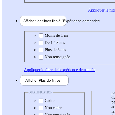
Appliquer
le fil
Afficher les filtres liés à l'
Expérience
demandée
Expérience demandée
Moins de 1 an
De 1 à 3 ans
Plus de 3 ans
Non renseignée
Appliquer
le filtre de l'expérience demandée
Afficher
Plus de
filtres
QUALIFICATION
pa
Ca
Cadre
pa
ac
Non cadre
fa
Non renseignée