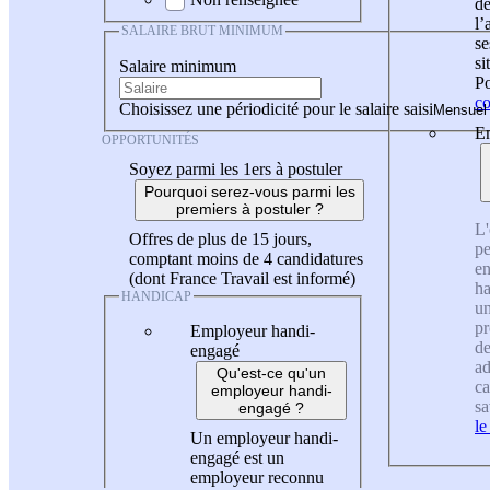
de
l
SALAIRE BRUT MINIMUM
se
si
Salaire minimum
Po
co
Choisissez une périodicité pour le salaire saisi
En
OPPORTUNITÉS
Soyez parmi les 1ers à postuler
Pourquoi serez-vous parmi les
premiers à postuler ?
L'
Offres de plus de 15 jours,
pe
comptant moins de 4 candidatures
en
(dont France Travail est informé)
ha
HANDICAP
un
pr
Employeur handi-
de
engagé
ad
Qu'est-ce qu'un
ca
employeur handi-
sa
engagé ?
le
Un employeur handi-
engagé est un
employeur reconnu