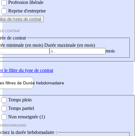
Profession libérale
Reprise d'entreprise
plus
de types de contrat
 DE CONTRAT
ée de contrat
ée minimale (en mois)
Durée maximale (en mois)
mois
er
le filtre du type de contrat
les filtres de
Durée hebdo
madaire
 hebdomadaire
Temps plein
Temps partiel
Non renseignée (1)
 HEBDOMADAIRE
cisez la durée hebdomadaire :