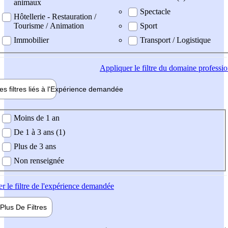
animaux
Spectacle
Hôtellerie - Restauration /
Tourisme / Animation
Sport
Immobilier
Transport / Logistique
Appliquer
le filtre du domaine professi
es filtres liés à l'
Expérience
demandée
ience demandée
Moins de 1 an
De 1 à 3 ans (1)
Plus de 3 ans
Non renseignée
er
le filtre de l'expérience demandée
Plus De
Filtres