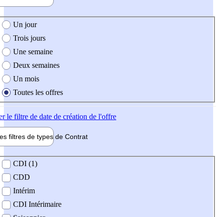
e création de l'offre
Un jour
Trois jours
Une semaine
Deux semaines
Un mois
Toutes les offres
er
le filtre de date de création de l'offre
les filtres de types de
Contrat
de contrat
CDI (1)
CDD
Intérim
CDI Intérimaire