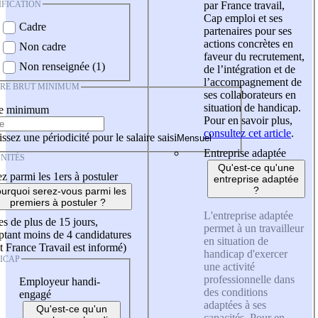
IFICATION
par France travail,
Cap emploi et ses
Cadre
partenaires pour ses
actions concrètes en
Non cadre
faveur du recrutement,
Non renseignée (1)
de l’intégration et de
l’accompagnement de
IRE BRUT MINIMUM
ses collaborateurs en
situation de handicap.
re minimum
Pour en savoir plus,
consultez cet article
.
ssez une périodicité pour le salaire saisi
Entreprise adaptée
NITÉS
Qu'est-ce qu'une
z parmi les 1ers à postuler
entreprise adaptée
?
urquoi serez-vous parmi les
premiers à postuler ?
L'entreprise adaptée
es de plus de 15 jours,
permet à un travailleur
tant moins de 4 candidatures
en situation de
t France Travail est informé)
handicap d'exercer
ICAP
une activité
professionnelle dans
Employeur handi-
des conditions
engagé
adaptées à ses
Qu'est-ce qu'un
capacités. Pour en