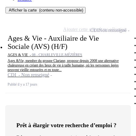
Afficher la carte
(contenu non-accessible)
Ajouter cette offre à ma sélection
CDI
Non renseigné
Ages & Vie - Auxiliaire de Vie
Sociale (AVS) (H/F)
AGES & VIE -
08 - CHARLEVILLE-MÉZIÈRES
Ages &Vie, membre du groupe Clariane, propose depuis 2008 une alternative
chaleureuse en créant des lieux de vie à taille humaine, où les personnes âgées
peuvent vieillir entourées et en toute...
CDI - Non renseigné
Publié il y a 17 jours
Prêt à élargir votre recherche d’emploi ?