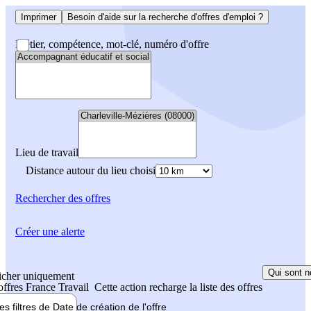
Imprimer
Besoin d'aide sur la recherche d'offres d'emploi ?
Métier, compétence, mot-clé, numéro d'offre
Lieu de travail
Distance autour du lieu choisi
Rechercher
des offres
Créer une alerte
Qui sont n
icher uniquement
 offres France Travail
Cette action recharge la liste des offres
les filtres de
Date de création
de l'offre