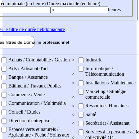
ée minimale (en heure)
Durée maximale (en heure)
heures
er
le filtre de durée hebdomadaire
les filtres de
Domaine pro
fessionnel
ne professionel
Achats / Comptabilité / Gestion
Industrie
Arts / Artisanat d'art
Informatique /
Télécommunication
Banque / Assurance
Installation / Maintenance
Bâtiment / Travaux Publics
Marketing / Stratégie
Commerce / Vente
commerciale
Communication / Multimédia
Ressources Humaines
Conseil / Etudes
Santé
Direction d'entreprise
Secrétariat / Assistanat
Espaces verts et naturels /
Services à la personne / à l
Agriculture / Pêche / Soins aux
collectivité (1)