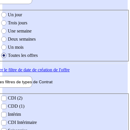
e création de l'offre
Un jour
Trois jours
Une semaine
Deux semaines
Un mois
Toutes les offres
er
le filtre de date de création de l'offre
les filtres de types de
Contrat
de contrat
CDI (2)
CDD (1)
Intérim
CDI Intérimaire