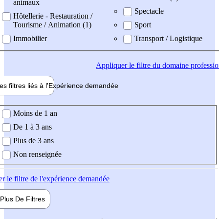
animaux
Spectacle
Hôtellerie - Restauration /
Tourisme / Animation (1)
Sport
Immobilier
Transport / Logistique
Appliquer
le filtre du domaine professi
es filtres liés à l'
Expérience
demandée
ience demandée
Moins de 1 an
De 1 à 3 ans
Plus de 3 ans
Non renseignée
er
le filtre de l'expérience demandée
Plus De
Filtres