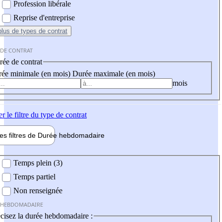
Profession libérale
Reprise d'entreprise
plus
de types de contrat
 DE CONTRAT
ée de contrat
ée minimale (en mois)
Durée maximale (en mois)
mois
er
le filtre du type de contrat
les filtres de
Durée hebdo
madaire
 hebdomadaire
Temps plein (3)
Temps partiel
Non renseignée
 HEBDOMADAIRE
cisez la durée hebdomadaire :