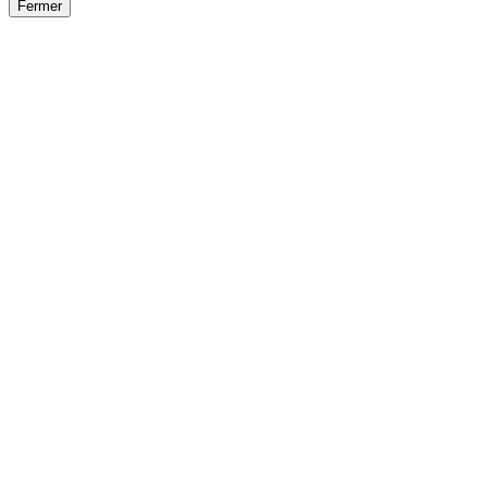
Fermer
Fermer
le détail de l'offre
/
Offre
sur
Offre précéden