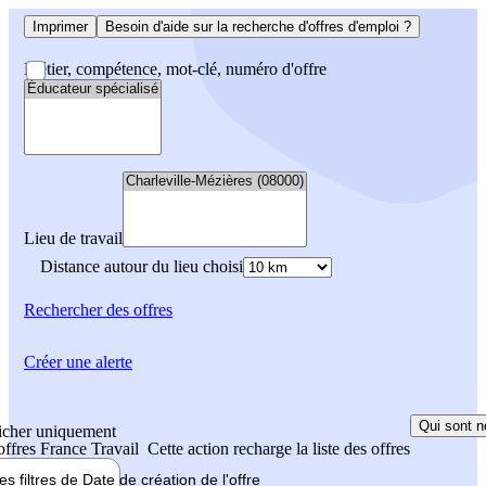
Imprimer
Besoin d'aide sur la recherche d'offres d'emploi ?
Métier, compétence, mot-clé, numéro d'offre
Lieu de travail
Distance autour du lieu choisi
Rechercher
des offres
Créer une alerte
Qui sont n
icher uniquement
 offres France Travail
Cette action recharge la liste des offres
les filtres de
Date de création
de l'offre