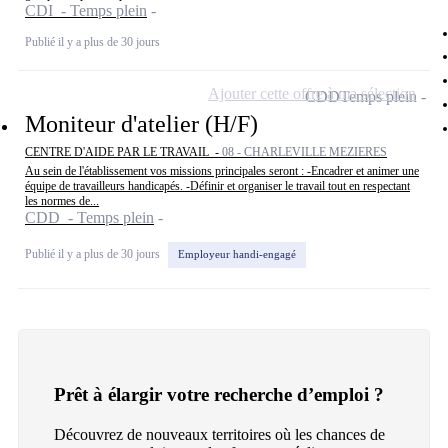
CDI - Temps plein
Publié il y a plus de 30 jours
Ajouter cette offre à ma sélection
CDD
Temps plein
Moniteur d'atelier (H/F)
CENTRE D'AIDE PAR LE TRAVAIL -
08 - CHARLEVILLE MEZIERES
Au sein de l'établissement vos missions principales seront : -Encadrer et animer une
équipe de travailleurs handicapés. -Définir et organiser le travail tout en respectant
les normes de...
CDD - Temps plein
Publié il y a plus de 30 jours
Employeur handi-engagé
Prêt à élargir votre recherche d’emploi ?
Découvrez de nouveaux territoires où les chances de