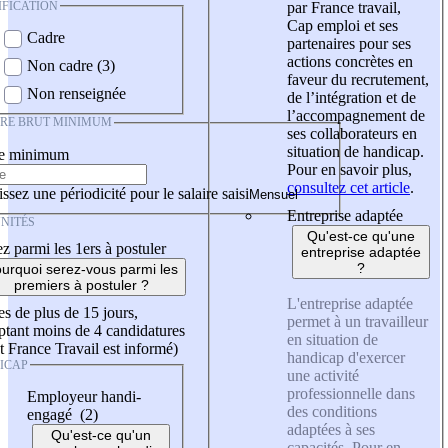
IFICATION
par France travail,
Cap emploi et ses
Cadre
partenaires pour ses
actions concrètes en
Non cadre (3)
faveur du recrutement,
Non renseignée
de l’intégration et de
l’accompagnement de
IRE BRUT MINIMUM
ses collaborateurs en
situation de handicap.
re minimum
Pour en savoir plus,
consultez cet article
.
ssez une périodicité pour le salaire saisi
Entreprise adaptée
NITÉS
Qu'est-ce qu'une
z parmi les 1ers à postuler
entreprise adaptée
?
urquoi serez-vous parmi les
premiers à postuler ?
L'entreprise adaptée
es de plus de 15 jours,
permet à un travailleur
tant moins de 4 candidatures
en situation de
t France Travail est informé)
handicap d'exercer
ICAP
une activité
professionnelle dans
Employeur handi-
des conditions
engagé (2)
adaptées à ses
Qu'est-ce qu'un
capacités. Pour en