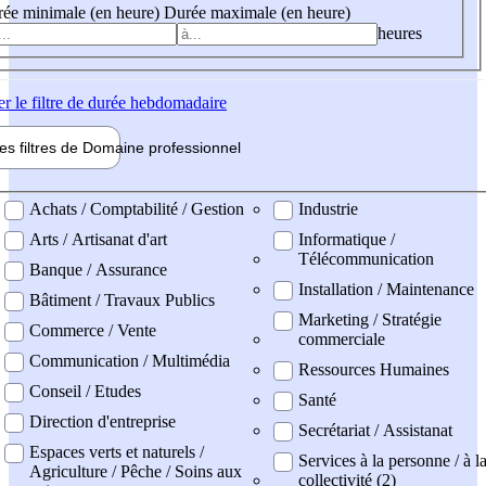
ée minimale (en heure)
Durée maximale (en heure)
heures
er
le filtre de durée hebdomadaire
les filtres de
Domaine pro
fessionnel
ne professionel
Achats / Comptabilité / Gestion
Industrie
Arts / Artisanat d'art
Informatique /
Télécommunication
Banque / Assurance
Installation / Maintenance
Bâtiment / Travaux Publics
Marketing / Stratégie
Commerce / Vente
commerciale
Communication / Multimédia
Ressources Humaines
Conseil / Etudes
Santé
Direction d'entreprise
Secrétariat / Assistanat
Espaces verts et naturels /
Services à la personne / à l
Agriculture / Pêche / Soins aux
collectivité (2)