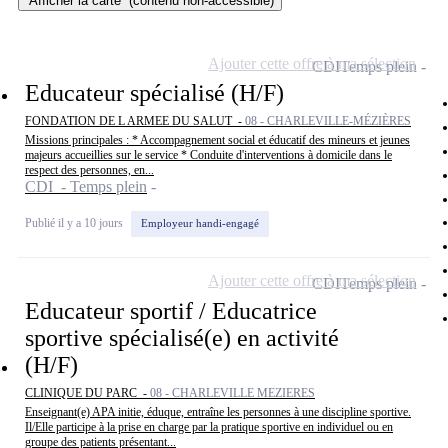
Afficher la carte
(contenu non-accessible)
Ajouter cette offre à ma sélection
CDI
Temps plein
Educateur spécialisé (H/F)
FONDATION DE L ARMEE DU SALUT -
08 - CHARLEVILLE-MÉZIÈRES
Missions principales : * Accompagnement social et éducatif des mineurs et jeunes
majeurs accueillies sur le service * Conduite d'interventions à domicile dans le
respect des personnes, en...
CDI - Temps plein
Publié il y a 10 jours
Employeur handi-engagé
Ajouter cette offre à ma sélection
CDI
Temps plein
Educateur sportif / Educatrice
sportive spécialisé(e) en activité
(H/F)
CLINIQUE DU PARC -
08 - CHARLEVILLE MEZIERES
Enseignant(e) APA initie, éduque, entraîne les personnes à une discipline sportive.
Il/Elle participe à la prise en charge par la pratique sportive en individuel ou en
groupe des patients présentant...