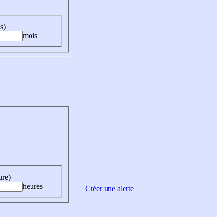
s)
mois
ure)
heures
Créer une alerte