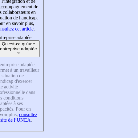
 l’intégration et de
’accompagnement de
s collaborateurs en
tuation de handicap.
ur en savoir plus,
nsultez cet article
.
treprise adaptée
Qu'est-ce qu'une
entreprise adaptée
?
entreprise adaptée
rmet à un travailleur
 situation de
ndicap d'exercer
e activité
ofessionnelle dans
s conditions
aptées à ses
pacités. Pour en
voir plus,
consultez
 site de l’UNEA
.