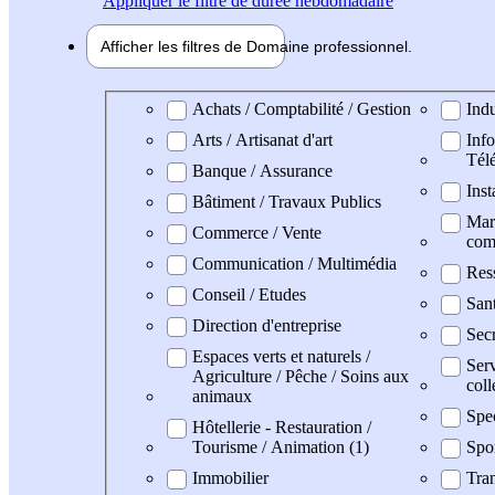
Appliquer
le filtre de durée hebdomadaire
Afficher les filtres de
Domaine pro
fessionnel
Domaine professionel
Achats / Comptabilité / Gestion
Indu
Arts / Artisanat d'art
Info
Tél
Banque / Assurance
Inst
Bâtiment / Travaux Publics
Mark
Commerce / Vente
com
Communication / Multimédia
Res
Conseil / Etudes
San
Direction d'entreprise
Secr
Espaces verts et naturels /
Serv
Agriculture / Pêche / Soins aux
coll
animaux
Spe
Hôtellerie - Restauration /
Tourisme / Animation (1)
Spo
Immobilier
Tran