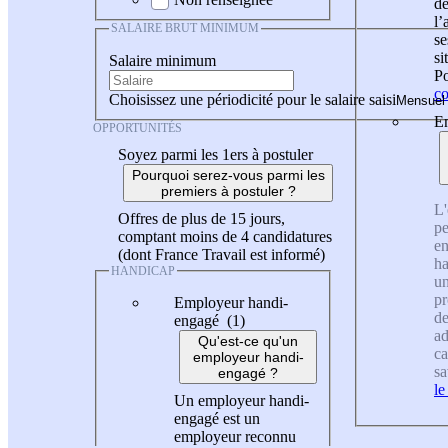
de
l
SALAIRE BRUT MINIMUM
se
si
Salaire minimum
Po
co
Choisissez une périodicité pour le salaire saisi
En
OPPORTUNITÉS
Soyez parmi les 1ers à postuler
Pourquoi serez-vous parmi les
premiers à postuler ?
L'
Offres de plus de 15 jours,
pe
comptant moins de 4 candidatures
en
(dont France Travail est informé)
ha
HANDICAP
un
pr
Employeur handi-
de
engagé (1)
ad
Qu'est-ce qu'un
ca
employeur handi-
sa
engagé ?
le
Un employeur handi-
engagé est un
employeur reconnu