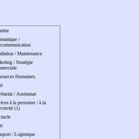
strie
rmatique /
écommunication
allation / Maintenance
eting / Stratégie
merciale
sources Humaines
té
étariat / Assistanat
ices à la personne / à la
ectivité (1)
ctacle
rt
sport / Logistique