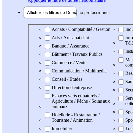
Appliquer
le filtre de durée hebdomadaire
Afficher les filtres de
Domaine pro
fessionnel
Domaine professionel
Achats / Comptabilité / Gestion
Indu
Arts / Artisanat d'art
Info
Tél
Banque / Assurance
Inst
Bâtiment / Travaux Publics
Mark
Commerce / Vente
com
Communication / Multimédia
Res
Conseil / Etudes
San
Direction d'entreprise
Secr
Espaces verts et naturels /
Serv
Agriculture / Pêche / Soins aux
coll
animaux
Spe
Hôtellerie - Restauration /
Tourisme / Animation
Spo
Immobilier
Tran