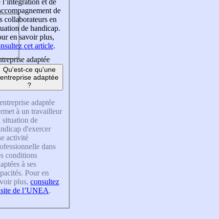
 l’intégration et de
’accompagnement de
s collaborateurs en
tuation de handicap.
ur en savoir plus,
nsultez cet article
.
treprise adaptée
Qu'est-ce qu'une
entreprise adaptée
?
entreprise adaptée
rmet à un travailleur
 situation de
ndicap d'exercer
e activité
ofessionnelle dans
s conditions
aptées à ses
pacités. Pour en
voir plus,
consultez
 site de l’UNEA
.