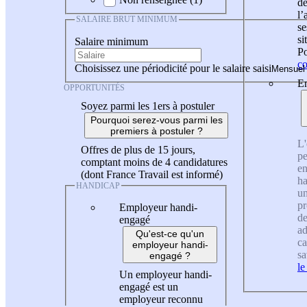
de
l
SALAIRE BRUT MINIMUM
se
si
Salaire minimum
Po
co
Choisissez une périodicité pour le salaire saisi
En
OPPORTUNITÉS
Soyez parmi les 1ers à postuler
Pourquoi serez-vous parmi les
premiers à postuler ?
L'
Offres de plus de 15 jours,
pe
comptant moins de 4 candidatures
en
(dont France Travail est informé)
ha
HANDICAP
un
pr
Employeur handi-
de
engagé
ad
Qu'est-ce qu'un
ca
employeur handi-
sa
engagé ?
le
Un employeur handi-
engagé est un
employeur reconnu