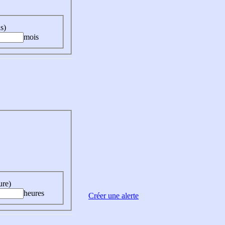
s)
mois
ure)
heures
Créer une alerte