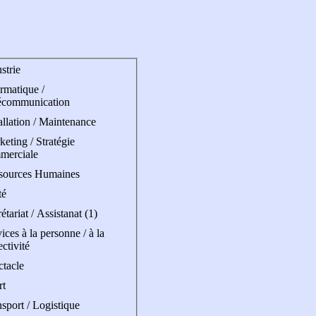
strie
rmatique /
écommunication
allation / Maintenance
eting / Stratégie
merciale
sources Humaines
té
étariat / Assistanat (1)
ices à la personne / à la
ectivité
ctacle
rt
sport / Logistique