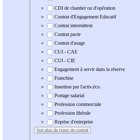
CDI de chantier ou d'opération
Contrat d'Engagement Educatif
Contrat intermittent
Contrat pacte
Contrat d'usage
CUI - CAE
CUI - CIE
Engagement à servir dans la réserve
Franchise
Insertion par l'activ.éco.
Portage salarial
Profession commerciale
Profession libérale
Reprise d'entreprise
Voir plus
de types de contrat