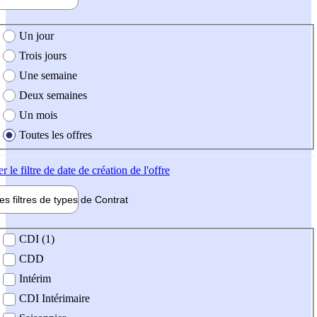
e création de l'offre
Un jour
Trois jours
Une semaine
Deux semaines
Un mois
Toutes les offres
er
le filtre de date de création de l'offre
les filtres de types de
Contrat
de contrat
CDI (1)
CDD
Intérim
CDI Intérimaire