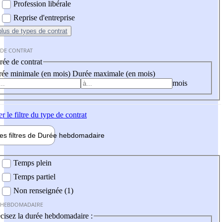
Profession libérale
Reprise d'entreprise
plus
de types de contrat
 DE CONTRAT
ée de contrat
ée minimale (en mois)
Durée maximale (en mois)
mois
er
le filtre du type de contrat
les filtres de
Durée hebdo
madaire
 hebdomadaire
Temps plein
Temps partiel
Non renseignée (1)
 HEBDOMADAIRE
cisez la durée hebdomadaire :