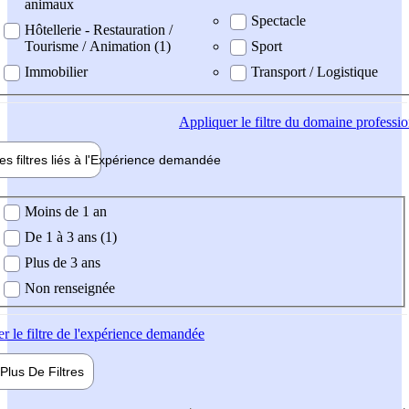
animaux
Spectacle
Hôtellerie - Restauration /
Tourisme / Animation (1)
Sport
Immobilier
Transport / Logistique
Appliquer
le filtre du domaine professi
es filtres liés à l'
Expérience
demandée
ience demandée
Moins de 1 an
De 1 à 3 ans (1)
Plus de 3 ans
Non renseignée
er
le filtre de l'expérience demandée
Plus De
Filtres