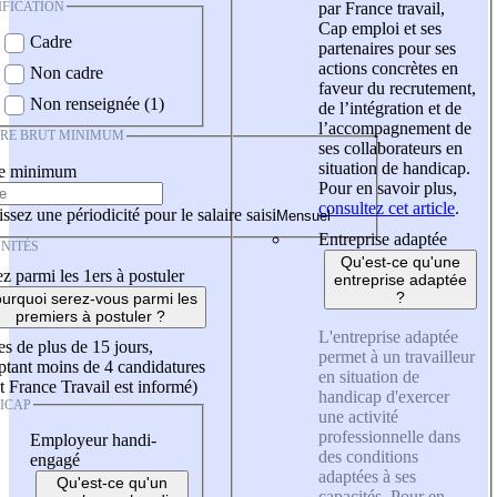
IFICATION
par France travail,
Cap emploi et ses
Cadre
partenaires pour ses
actions concrètes en
Non cadre
faveur du recrutement,
Non renseignée (1)
de l’intégration et de
l’accompagnement de
IRE BRUT MINIMUM
ses collaborateurs en
situation de handicap.
re minimum
Pour en savoir plus,
consultez cet article
.
ssez une périodicité pour le salaire saisi
Entreprise adaptée
NITÉS
Qu'est-ce qu'une
z parmi les 1ers à postuler
entreprise adaptée
?
urquoi serez-vous parmi les
premiers à postuler ?
L'entreprise adaptée
es de plus de 15 jours,
permet à un travailleur
tant moins de 4 candidatures
en situation de
t France Travail est informé)
handicap d'exercer
ICAP
une activité
professionnelle dans
Employeur handi-
des conditions
engagé
adaptées à ses
Qu'est-ce qu'un
capacités. Pour en