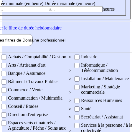
ée minimale (en heure)
Durée maximale (en heure)
heures
er
le filtre de durée hebdomadaire
les filtres de
Domaine pro
fessionnel
ne professionel
Achats / Comptabilité / Gestion
Industrie
Arts / Artisanat d'art
Informatique /
Télécommunication
Banque / Assurance
Installation / Maintenance
Bâtiment / Travaux Publics
Marketing / Stratégie
Commerce / Vente
commerciale
Communication / Multimédia
Ressources Humaines
Conseil / Etudes
Santé
Direction d'entreprise
Secrétariat / Assistanat
Espaces verts et naturels /
Services à la personne / à l
Agriculture / Pêche / Soins aux
collectivité