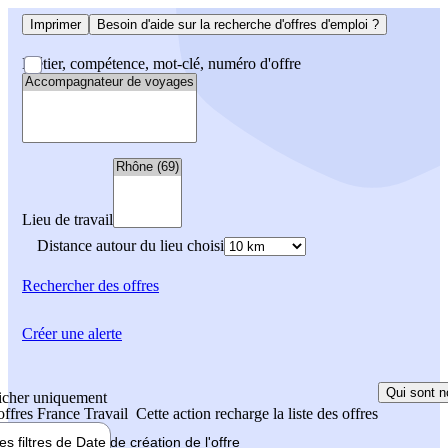
Imprimer
Besoin d'aide sur la recherche d'offres d'emploi ?
Métier, compétence, mot-clé, numéro d'offre
Lieu de travail
Distance autour du lieu choisi
Rechercher
des offres
Créer une alerte
Qui sont n
icher uniquement
 offres France Travail
Cette action recharge la liste des offres
les filtres de
Date de création
de l'offre