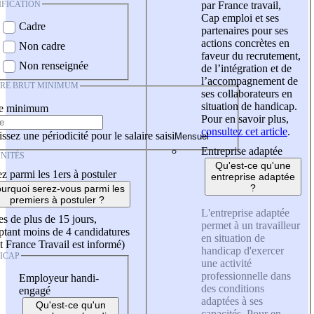
IFICATION
par France travail,
Cap emploi et ses
Cadre
partenaires pour ses
actions concrètes en
Non cadre
faveur du recrutement,
Non renseignée
de l’intégration et de
l’accompagnement de
IRE BRUT MINIMUM
ses collaborateurs en
situation de handicap.
re minimum
Pour en savoir plus,
consultez cet article
.
ssez une périodicité pour le salaire saisi
Entreprise adaptée
NITÉS
Qu'est-ce qu'une
z parmi les 1ers à postuler
entreprise adaptée
?
urquoi serez-vous parmi les
premiers à postuler ?
L'entreprise adaptée
es de plus de 15 jours,
permet à un travailleur
tant moins de 4 candidatures
en situation de
t France Travail est informé)
handicap d'exercer
ICAP
une activité
professionnelle dans
Employeur handi-
des conditions
engagé
adaptées à ses
Qu'est-ce qu'un
capacités. Pour en