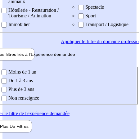
animaux
Spectacle
Hôtellerie - Restauration /
Tourisme / Animation
Sport
Immobilier
Transport / Logistique
Appliquer
le filtre du domaine professi
es filtres liés à l'
Expérience
demandée
ience demandée
Moins de 1 an
De 1 à 3 ans
Plus de 3 ans
Non renseignée
er
le filtre de l'expérience demandée
Plus De
Filtres