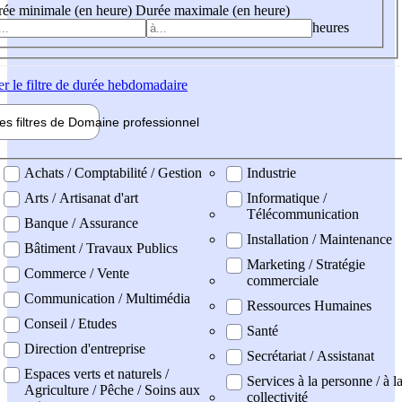
ée minimale (en heure)
Durée maximale (en heure)
heures
er
le filtre de durée hebdomadaire
les filtres de
Domaine pro
fessionnel
ne professionel
Achats / Comptabilité / Gestion
Industrie
Arts / Artisanat d'art
Informatique /
Télécommunication
Banque / Assurance
Installation / Maintenance
Bâtiment / Travaux Publics
Marketing / Stratégie
Commerce / Vente
commerciale
Communication / Multimédia
Ressources Humaines
Conseil / Etudes
Santé
Direction d'entreprise
Secrétariat / Assistanat
Espaces verts et naturels /
Services à la personne / à l
Agriculture / Pêche / Soins aux
collectivité