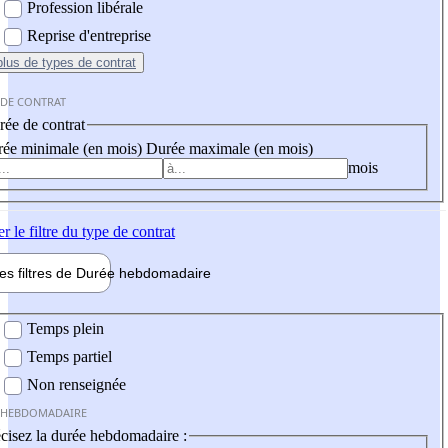
Profession libérale
Reprise d'entreprise
plus
de types de contrat
 DE CONTRAT
ée de contrat
ée minimale (en mois)
Durée maximale (en mois)
mois
er
le filtre du type de contrat
les filtres de
Durée hebdo
madaire
 hebdomadaire
Temps plein
Temps partiel
Non renseignée
 HEBDOMADAIRE
cisez la durée hebdomadaire :