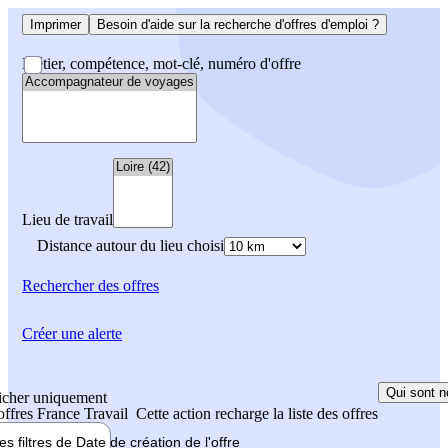
Imprimer
Besoin d'aide sur la recherche d'offres d'emploi ?
Métier, compétence, mot-clé, numéro d'offre
Lieu de travail
Distance autour du lieu choisi
Rechercher
des offres
Créer une alerte
Qui sont n
icher uniquement
 offres France Travail
Cette action recharge la liste des offres
les filtres de
Date de création
de l'offre