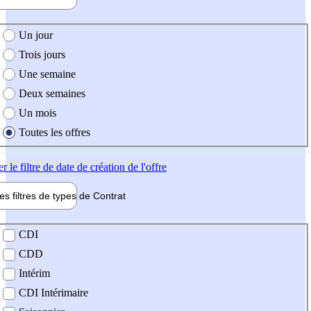
e création de l'offre
Un jour
Trois jours
Une semaine
Deux semaines
Un mois
Toutes les offres
er
le filtre de date de création de l'offre
les filtres de types de
Contrat
de contrat
CDI
CDD
Intérim
CDI Intérimaire