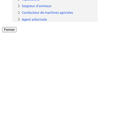
Fermer
Fermer
le détail de l'offre
/
Offre
sur
Offre précéden