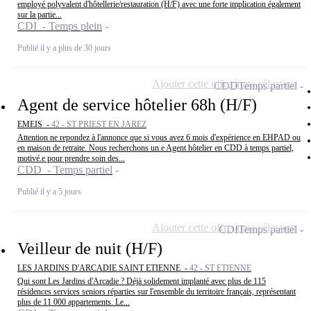
employé polyvalent d'hôtellerie/restauration (H/F) avec une forte implication également
sur la partie...
CDI - Temps plein
Publié il y a plus de 30 jours
Ajouter cette offre à ma sélection
CDD
Temps partiel
Agent de service hôtelier 68h (H/F)
EMEIS -
42 - ST PRIEST EN JAREZ
Attention ne repondez à l'annonce que si vous avez 6 mois d'expérience en EHPAD ou
en maison de retraite. Nous recherchons un.e Agent hôtelier en CDD à temps partiel,
motivé.e pour prendre soin des...
CDD - Temps partiel
Publié il y a 5 jours
Ajouter cette offre à ma sélection
CDI
Temps partiel
Veilleur de nuit (H/F)
LES JARDINS D'ARCADIE SAINT ETIENNE -
42 - ST ETIENNE
Qui sont Les Jardins d'Arcadie ? Déjà solidement implanté avec plus de 115
résidences services seniors réparties sur l'ensemble du territoire français, représentant
plus de 11 000 appartements. Le...