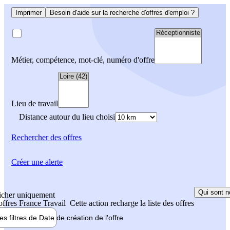
Imprimer
Besoin d'aide sur la recherche d'offres d'emploi ?
Métier, compétence, mot-clé, numéro d'offre
Lieu de travail
Distance autour du lieu choisi
Rechercher
des offres
Créer une alerte
Qui sont n
icher uniquement
 offres France Travail
Cette action recharge la liste des offres
les filtres de
Date de création
de l'offre