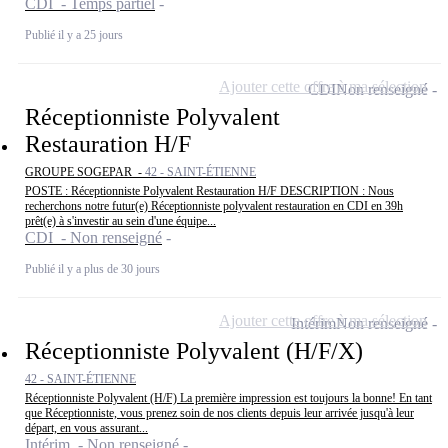
CDI - Temps partiel
Publié il y a 25 jours
Ajouter cette offre à ma sélection
CDI
Non renseigné
Réceptionniste Polyvalent
Restauration H/F
GROUPE SOGEPAR -
42 - SAINT-ÉTIENNE
POSTE : Réceptionniste Polyvalent Restauration H/F DESCRIPTION : Nous
recherchons notre futur(e) Réceptionniste polyvalent restauration en CDI en 39h
prêt(e) à s'investir au sein d'une équipe...
CDI - Non renseigné
Publié il y a plus de 30 jours
Ajouter cette offre à ma sélection
Intérim
Non renseigné
Réceptionniste Polyvalent (H/F/X)
42 - SAINT-ÉTIENNE
Réceptionniste Polyvalent (H/F) La première impression est toujours la bonne! En tant
que Réceptionniste, vous prenez soin de nos clients depuis leur arrivée jusqu'à leur
départ, en vous assurant...
Intérim - Non renseigné