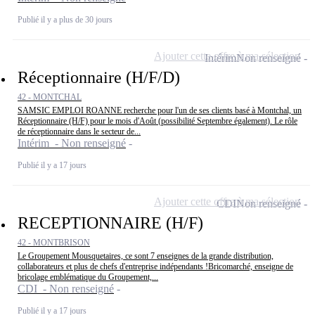
Publié il y a plus de 30 jours
Ajouter cette offre à ma sélection
Intérim
Non renseigné
Réceptionnaire (H/F/D)
42 - MONTCHAL
SAMSIC EMPLOI ROANNE recherche pour l'un de ses clients basé à Montchal, un
Réceptionnaire (H/F) pour le mois d'Août (possibilité Septembre également). Le rôle
de réceptionnaire dans le secteur de...
Intérim - Non renseigné
Publié il y a 17 jours
Ajouter cette offre à ma sélection
CDI
Non renseigné
RECEPTIONNAIRE (H/F)
42 - MONTBRISON
Le Groupement Mousquetaires, ce sont 7 enseignes de la grande distribution,
collaborateurs et plus de chefs d'entreprise indépendants !Bricomarché, enseigne de
bricolage emblématique du Groupement,...
CDI - Non renseigné
Publié il y a 17 jours