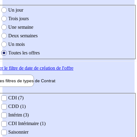
e création de l'offre
Un jour
Trois jours
Une semaine
Deux semaines
Un mois
Toutes les offres
er
le filtre de date de création de l'offre
les filtres de types de
Contrat
de contrat
CDI (7)
CDD (1)
Intérim (3)
CDI Intérimaire (1)
Saisonnier