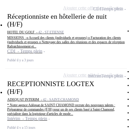
Ajouter cette offre à ma sélection
CDI
Temps plein
Réceptionniste en hôtellerie de nuit
(H/F)
HOTEL DU GOLF -
42 - ST ETIENNE
MISSIONS : o Accueil des clients (individuels et groupes) o Facturation des clients
(individuels et groupes o Nettoyage des salles des réunions et des espaces de réception
Rafraichissement et...
CDI - Temps plein
Publié il y a 3 jours
Ajouter cette offre à ma sélection
Intérim
Temps plein
RECEPTIONNISTE LOGTEX
(H/F)
ADEQUAT INTERIM -
42 - SAINT-CHAMOND
* Notre agence Adéquat de SAINT CHAMOND recrute des nouveaux talents :
Préparateur de commandes (F/H) pour un de ses clients basé à Saint-Chamond,
spécialiste dans la logistique d'articles de mode...
Intérim - Temps plein
Publié il y a 15 jours