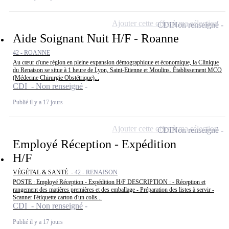
Ajouter cette offre à ma sélection
CDI
Non renseigné
Aide Soignant Nuit H/F - Roanne
42 - ROANNE
Au cœur d'une région en pleine expansion démographique et économique, la Clinique
du Renaison se situe à 1 heure de Lyon, Saint-Etienne et Moulins. Établissement MCO
(Médecine Chirurgie Obstétrique)...
CDI - Non renseigné
Publié il y a 17 jours
Ajouter cette offre à ma sélection
CDI
Non renseigné
Employé Réception - Expédition
H/F
VÉGÉTAL & SANTÉ -
42 - RENAISON
POSTE : Employé Réception - Expédition H/F DESCRIPTION : - Réception et
rangement des matières premières et des emballage - Préparation des listes à servir -
Scanner l'étiquette carton d'un colis...
CDI - Non renseigné
Publié il y a 17 jours