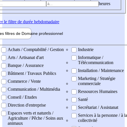
heures
er
le filtre de durée hebdomadaire
les filtres de
Domaine pro
fessionnel
ne professionel
Achats / Comptabilité / Gestion
Industrie
Arts / Artisanat d'art
Informatique /
Télécommunication
Banque / Assurance
Installation / Maintenance
Bâtiment / Travaux Publics
Marketing / Stratégie
Commerce / Vente
commerciale
Communication / Multimédia
Ressources Humaines
Conseil / Etudes
Santé
Direction d'entreprise
Secrétariat / Assistanat
Espaces verts et naturels /
Services à la personne / à l
Agriculture / Pêche / Soins aux
collectivité
animaux