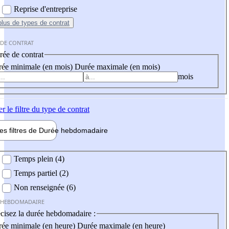
Reprise d'entreprise
plus
de types de contrat
 DE CONTRAT
ée de contrat
ée minimale (en mois)
Durée maximale (en mois)
mois
er
le filtre du type de contrat
les filtres de
Durée hebdo
madaire
 hebdomadaire
Temps plein (4)
Temps partiel (2)
Non renseignée (6)
 HEBDOMADAIRE
cisez la durée hebdomadaire :
ée minimale (en heure)
Durée maximale (en heure)