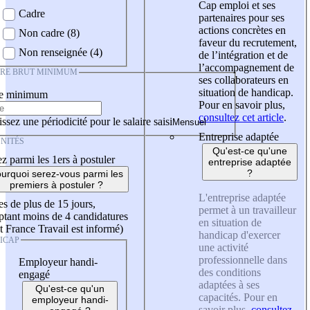
Cap emploi et ses
Cadre
partenaires pour ses
actions concrètes en
Non cadre (8)
faveur du recrutement,
Non renseignée (4)
de l’intégration et de
l’accompagnement de
IRE BRUT MINIMUM
ses collaborateurs en
situation de handicap.
re minimum
Pour en savoir plus,
consultez cet article
.
ssez une périodicité pour le salaire saisi
Entreprise adaptée
NITÉS
Qu'est-ce qu'une
z parmi les 1ers à postuler
entreprise adaptée
?
urquoi serez-vous parmi les
premiers à postuler ?
L'entreprise adaptée
es de plus de 15 jours,
permet à un travailleur
tant moins de 4 candidatures
en situation de
t France Travail est informé)
handicap d'exercer
ICAP
une activité
professionnelle dans
Employeur handi-
des conditions
engagé
adaptées à ses
Qu'est-ce qu'un
capacités. Pour en
employeur handi-
savoir plus,
consultez