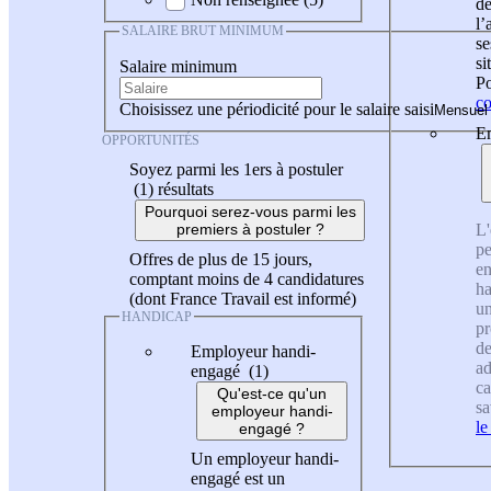
de
l
SALAIRE BRUT MINIMUM
se
si
Salaire minimum
Po
co
Choisissez une périodicité pour le salaire saisi
En
OPPORTUNITÉS
Soyez parmi les 1ers à postuler
(1)
résultats
Pourquoi serez-vous parmi les
L'
premiers à postuler ?
pe
Offres de plus de 15 jours,
en
comptant moins de 4 candidatures
ha
(dont France Travail est informé)
un
HANDICAP
pr
de
Employeur handi-
ad
engagé (1)
ca
Qu'est-ce qu'un
sa
employeur handi-
le
engagé ?
Un employeur handi-
engagé est un