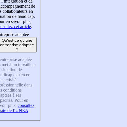
 l’intégration et de
’accompagnement de
s collaborateurs en
tuation de handicap.
ur en savoir plus,
nsultez cet article
.
treprise adaptée
Qu'est-ce qu'une
entreprise adaptée
?
entreprise adaptée
rmet à un travailleur
 situation de
ndicap d'exercer
e activité
ofessionnelle dans
s conditions
aptées à ses
pacités. Pour en
voir plus,
consultez
 site de l’UNEA
.