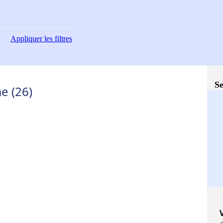
Appliquer
les filtres
Se
e (26)
V