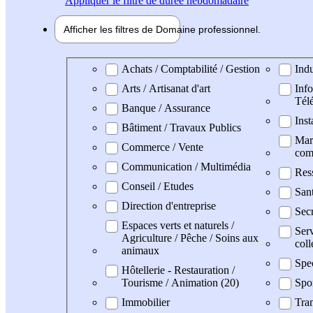
Appliquer
le filtre de durée hebdomadaire
Afficher les filtres de
Domaine pro
fessionnel
Domaine professionel
Achats / Comptabilité / Gestion
Indu
Arts / Artisanat d'art
Info
Tél
Banque / Assurance
Inst
Bâtiment / Travaux Publics
Mark
Commerce / Vente
com
Communication / Multimédia
Res
Conseil / Etudes
San
Direction d'entreprise
Secr
Espaces verts et naturels /
Serv
Agriculture / Pêche / Soins aux
coll
animaux
Spe
Hôtellerie - Restauration /
Tourisme / Animation (20)
Spo
Immobilier
Tran