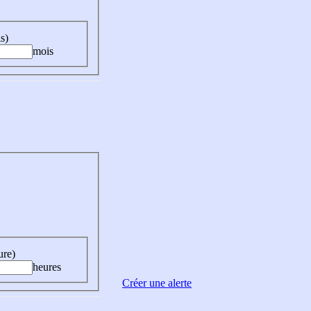
s)
mois
ure)
heures
Créer une alerte