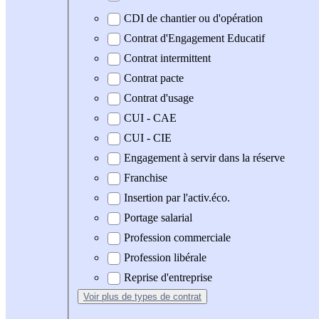
CDI de chantier ou d'opération
Contrat d'Engagement Educatif
Contrat intermittent
Contrat pacte
Contrat d'usage
CUI - CAE
CUI - CIE
Engagement à servir dans la réserve
Franchise
Insertion par l'activ.éco.
Portage salarial
Profession commerciale
Profession libérale
Reprise d'entreprise
Voir plus
de types de contrat