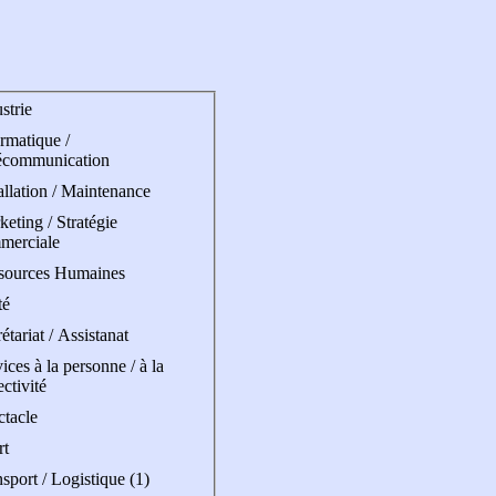
strie
rmatique /
écommunication
allation / Maintenance
eting / Stratégie
merciale
sources Humaines
té
étariat / Assistanat
ices à la personne / à la
ectivité
ctacle
rt
sport / Logistique (1)