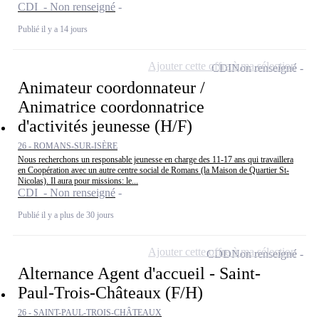
CDI - Non renseigné
Publié il y a 14 jours
Ajouter cette offre à ma sélection
CDI
Non renseigné
Animateur coordonnateur /
Animatrice coordonnatrice
d'activités jeunesse (H/F)
26 - ROMANS-SUR-ISÈRE
Nous recherchons un responsable jeunesse en charge des 11-17 ans qui travaillera
en Coopération avec un autre centre social de Romans (la Maison de Quartier St-
Nicolas). Il aura pour missions: le...
CDI - Non renseigné
Publié il y a plus de 30 jours
Ajouter cette offre à ma sélection
CDD
Non renseigné
Alternance Agent d'accueil - Saint-
Paul-Trois-Châteaux (F/H)
26 - SAINT-PAUL-TROIS-CHÂTEAUX