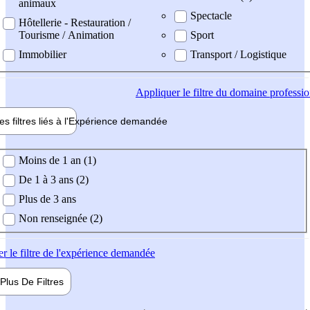
animaux
Spectacle
Hôtellerie - Restauration /
Tourisme / Animation
Sport
Immobilier
Transport / Logistique
Appliquer
le filtre du domaine professi
es filtres liés à l'
Expérience
demandée
ience demandée
Moins de 1 an (1)
De 1 à 3 ans (2)
Plus de 3 ans
Non renseignée (2)
er
le filtre de l'expérience demandée
Plus De
Filtres