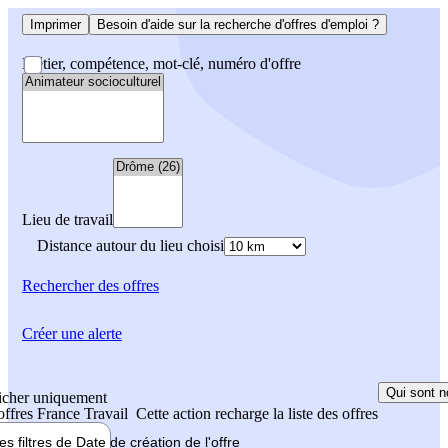
Imprimer
Besoin d'aide sur la recherche d'offres d'emploi ?
Métier, compétence, mot-clé, numéro d'offre
Lieu de travail
Distance autour du lieu choisi
Rechercher
des offres
Créer une alerte
Qui sont n
icher uniquement
 offres France Travail
Cette action recharge la liste des offres
les filtres de
Date de création
de l'offre