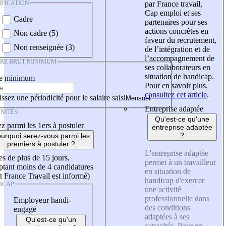
IFICATION
par France travail,
Cap emploi et ses
Cadre
partenaires pour ses
actions concrètes en
Non cadre (5)
faveur du recrutement,
Non renseignée (3)
de l’intégration et de
l’accompagnement de
IRE BRUT MINIMUM
ses collaborateurs en
situation de handicap.
re minimum
Pour en savoir plus,
consultez cet article
.
ssez une périodicité pour le salaire saisi
Entreprise adaptée
NITÉS
Qu'est-ce qu'une
z parmi les 1ers à postuler
entreprise adaptée
?
urquoi serez-vous parmi les
premiers à postuler ?
L'entreprise adaptée
es de plus de 15 jours,
permet à un travailleur
tant moins de 4 candidatures
en situation de
t France Travail est informé)
handicap d'exercer
ICAP
une activité
professionnelle dans
Employeur handi-
des conditions
engagé
adaptées à ses
Qu'est-ce qu'un
capacités. Pour en