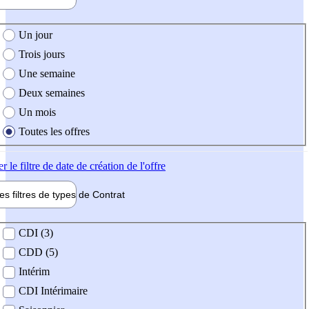
e création de l'offre
Un jour
Trois jours
Une semaine
Deux semaines
Un mois
Toutes les offres
er
le filtre de date de création de l'offre
les filtres de types de
Contrat
de contrat
CDI (3)
CDD (5)
Intérim
CDI Intérimaire