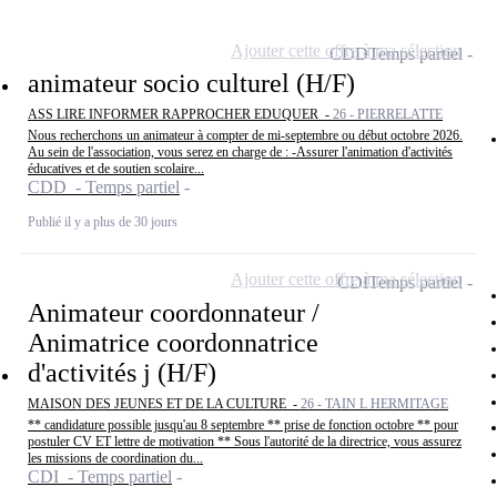
Ajouter cette offre à ma sélection
CDD
Temps partiel
animateur socio culturel (H/F)
ASS LIRE INFORMER RAPPROCHER EDUQUER -
26 - PIERRELATTE
Nous recherchons un animateur à compter de mi-septembre ou début octobre 2026.
Au sein de l'association, vous serez en charge de : -Assurer l'animation d'activités
éducatives et de soutien scolaire...
CDD - Temps partiel
Publié il y a plus de 30 jours
Ajouter cette offre à ma sélection
CDI
Temps partiel
Animateur coordonnateur /
Animatrice coordonnatrice
d'activités j (H/F)
MAISON DES JEUNES ET DE LA CULTURE -
26 - TAIN L HERMITAGE
** candidature possible jusqu'au 8 septembre ** prise de fonction octobre ** pour
postuler CV ET lettre de motivation ** Sous l'autorité de la directrice, vous assurez
les missions de coordination du...
CDI - Temps partiel