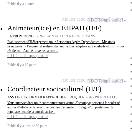
Publié il y a 4 jours
Ajouter cette offre à ma sélection
CDD
Temps partiel
Animateur(ice) en EHPAD (H/F)
LA PROVIDENCE -
26 - SAINT-LAURENT-EN-ROYANS
Etablissement d'Hébergement pour Personnes Agées Dépendantes . Missions
principales : - Préparer et réaliser des animations adaptées aux souhaits et profils des
résidents. - Animer diverses autres...
CDD - Temps partiel
Publié il y a 19 jours
Ajouter cette offre à ma sélection
CDD
Temps partiel
Coordinateur socioculturel (H/F)
ASS LIRE INFORMER RAPPROCHER EDUQUER -
26 - PIERRELATTE
Vous interviendrez pour coordonner notre action d'accompagnement à la scolarité
auprès d'adolescents avec une posture d'animateur Il s'agit d'un poste pour le
remplacement de la coordinatrice...
CDD - Temps partiel
Publié il y a plus de 30 jours