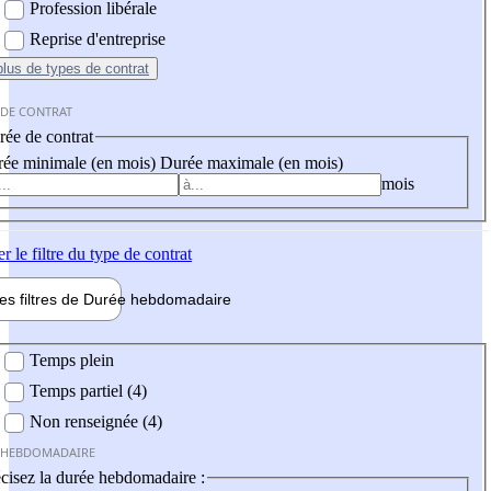
Profession libérale
Reprise d'entreprise
plus
de types de contrat
 DE CONTRAT
ée de contrat
ée minimale (en mois)
Durée maximale (en mois)
mois
er
le filtre du type de contrat
les filtres de
Durée hebdo
madaire
 hebdomadaire
Temps plein
Temps partiel (4)
Non renseignée (4)
 HEBDOMADAIRE
cisez la durée hebdomadaire :