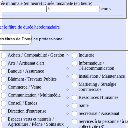
ée minimale (en heure)
Durée maximale (en heure)
heures
er
le filtre de durée hebdomadaire
les filtres de
Domaine pro
fessionnel
ne professionel
Achats / Comptabilité / Gestion
Industrie
Arts / Artisanat d'art
Informatique /
Télécommunication
Banque / Assurance
Installation / Maintenance
Bâtiment / Travaux Publics
Marketing / Stratégie
Commerce / Vente
commerciale
Communication / Multimédia
Ressources Humaines
Conseil / Etudes
Santé
Direction d'entreprise
Secrétariat / Assistanat
Espaces verts et naturels /
Services à la personne / à l
Agriculture / Pêche / Soins aux
collectivité (8)