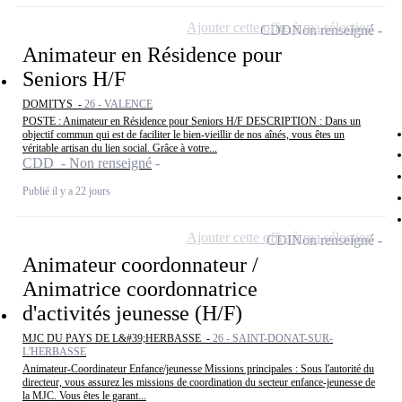
Ajouter cette offre à ma sélection
CDD
Non renseigné
Animateur en Résidence pour
Seniors H/F
DOMITYS -
26 - VALENCE
POSTE : Animateur en Résidence pour Seniors H/F DESCRIPTION : Dans un
objectif commun qui est de faciliter le bien-vieillir de nos aînés, vous êtes un
véritable artisan du lien social. Grâce à votre...
CDD - Non renseigné
Publié il y a 22 jours
Ajouter cette offre à ma sélection
CDI
Non renseigné
Animateur coordonnateur /
Animatrice coordonnatrice
d'activités jeunesse (H/F)
MJC DU PAYS DE L&#39;HERBASSE -
26 - SAINT-DONAT-SUR-
L'HERBASSE
Animateur-Coordinateur Enfance/jeunesse Missions principales : Sous l'autorité du
directeur, vous assurez les missions de coordination du secteur enfance-jeunesse de
la MJC. Vous êtes le garant...