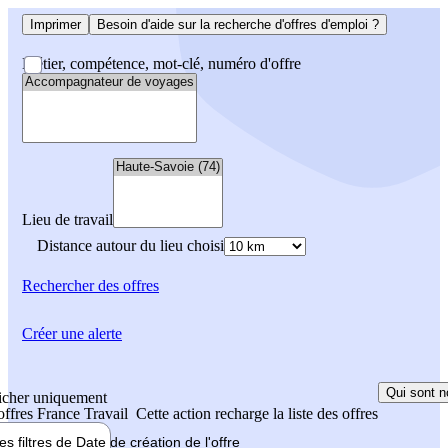
Imprimer
Besoin d'aide sur la recherche d'offres d'emploi ?
Métier, compétence, mot-clé, numéro d'offre
Lieu de travail
Distance autour du lieu choisi
Rechercher
des offres
Créer une alerte
Qui sont n
icher uniquement
 offres France Travail
Cette action recharge la liste des offres
les filtres de
Date de création
de l'offre