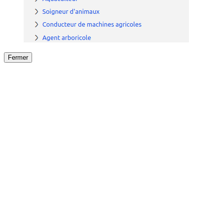
Fermer
Fermer
le détail de l'offre
/
Offre
sur
Offre précéden