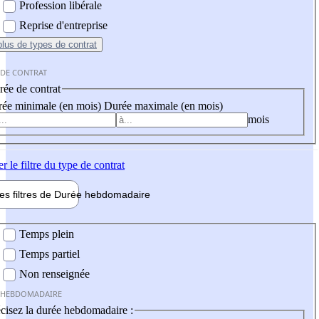
Profession libérale
Reprise d'entreprise
plus
de types de contrat
 DE CONTRAT
ée de contrat
ée minimale (en mois)
Durée maximale (en mois)
mois
er
le filtre du type de contrat
les filtres de
Durée hebdo
madaire
 hebdomadaire
Temps plein
Temps partiel
Non renseignée
 HEBDOMADAIRE
cisez la durée hebdomadaire :