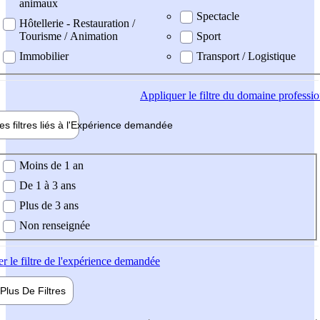
animaux
Spectacle
Hôtellerie - Restauration /
Tourisme / Animation
Sport
Immobilier
Transport / Logistique
Appliquer
le filtre du domaine professi
es filtres liés à l'
Expérience
demandée
ience demandée
Moins de 1 an
De 1 à 3 ans
Plus de 3 ans
Non renseignée
er
le filtre de l'expérience demandée
Plus De
Filtres