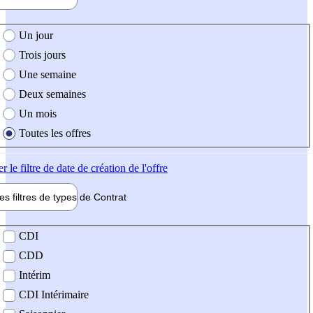
e création de l'offre
Un jour
Trois jours
Une semaine
Deux semaines
Un mois
Toutes les offres
er
le filtre de date de création de l'offre
les filtres de types de
Contrat
de contrat
CDI
CDD
Intérim
CDI Intérimaire