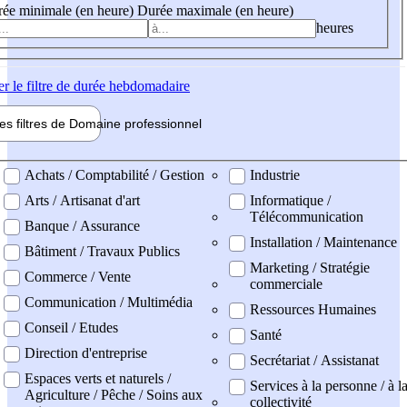
ée minimale (en heure)
Durée maximale (en heure)
heures
er
le filtre de durée hebdomadaire
les filtres de
Domaine pro
fessionnel
ne professionel
Achats / Comptabilité / Gestion
Industrie
Arts / Artisanat d'art
Informatique /
Télécommunication
Banque / Assurance
Installation / Maintenance
Bâtiment / Travaux Publics
Marketing / Stratégie
Commerce / Vente
commerciale
Communication / Multimédia
Ressources Humaines
Conseil / Etudes
Santé
Direction d'entreprise
Secrétariat / Assistanat
Espaces verts et naturels /
Services à la personne / à l
Agriculture / Pêche / Soins aux
collectivité