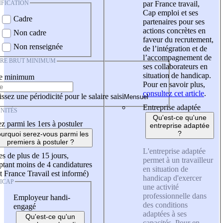
IFICATION
par France travail,
Cap emploi et ses
Cadre
partenaires pour ses
actions concrètes en
Non cadre
faveur du recrutement,
Non renseignée
de l’intégration et de
l’accompagnement de
IRE BRUT MINIMUM
ses collaborateurs en
situation de handicap.
re minimum
Pour en savoir plus,
consultez cet article
.
ssez une périodicité pour le salaire saisi
Entreprise adaptée
NITÉS
Qu'est-ce qu'une
z parmi les 1ers à postuler
entreprise adaptée
?
urquoi serez-vous parmi les
premiers à postuler ?
L'entreprise adaptée
es de plus de 15 jours,
permet à un travailleur
tant moins de 4 candidatures
en situation de
t France Travail est informé)
handicap d'exercer
ICAP
une activité
professionnelle dans
Employeur handi-
des conditions
engagé
adaptées à ses
Qu'est-ce qu'un
capacités. Pour en