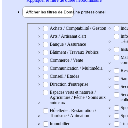
Appliquer
le filtre de durée hebdomadaire
Afficher les filtres de
Domaine pro
fessionnel
Domaine professionel
Achats / Comptabilité / Gestion
Indu
Arts / Artisanat d'art
Info
Tél
Banque / Assurance
Inst
Bâtiment / Travaux Publics
Mark
Commerce / Vente
com
Communication / Multimédia
Res
Conseil / Etudes
San
Direction d'entreprise
Secr
Espaces verts et naturels /
Serv
Agriculture / Pêche / Soins aux
coll
animaux
Spe
Hôtellerie - Restauration /
Tourisme / Animation
Spo
Immobilier
Tran