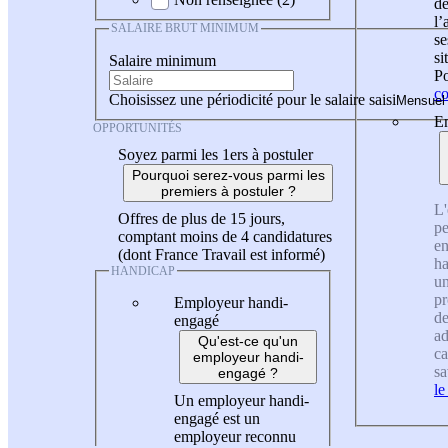
de
l
SALAIRE BRUT MINIMUM
se
si
Salaire minimum
Po
co
Choisissez une périodicité pour le salaire saisi
En
OPPORTUNITÉS
Soyez parmi les 1ers à postuler
Pourquoi serez-vous parmi les
premiers à postuler ?
L'
Offres de plus de 15 jours,
pe
comptant moins de 4 candidatures
en
(dont France Travail est informé)
ha
HANDICAP
un
pr
Employeur handi-
de
engagé
ad
Qu'est-ce qu'un
ca
employeur handi-
sa
engagé ?
le
Un employeur handi-
engagé est un
employeur reconnu