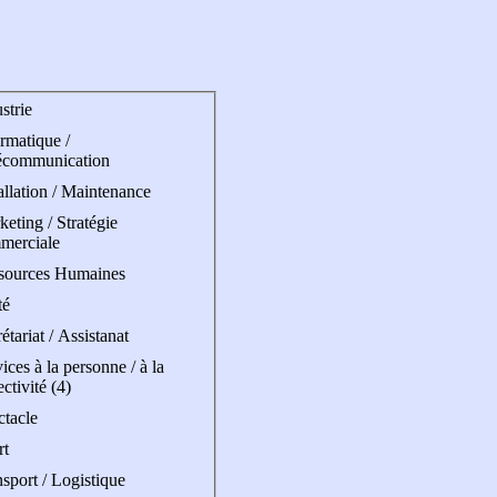
strie
rmatique /
écommunication
allation / Maintenance
eting / Stratégie
merciale
sources Humaines
té
étariat / Assistanat
ices à la personne / à la
ectivité (4)
ctacle
rt
sport / Logistique