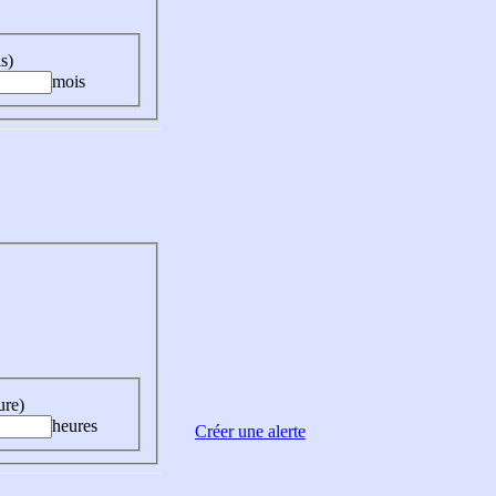
s)
mois
ure)
heures
Créer une alerte