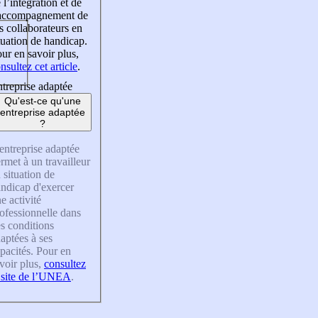
 l’intégration et de
’accompagnement de
s collaborateurs en
tuation de handicap.
ur en savoir plus,
nsultez cet article
.
treprise adaptée
Qu'est-ce qu'une
entreprise adaptée
?
entreprise adaptée
rmet à un travailleur
 situation de
ndicap d'exercer
e activité
ofessionnelle dans
s conditions
aptées à ses
pacités. Pour en
voir plus,
consultez
 site de l’UNEA
.