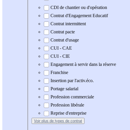
CDI de chantier ou d'opération
Contrat d'Engagement Educatif
Contrat intermittent
Contrat pacte
Contrat d'usage
CUI - CAE
CUI - CIE
Engagement à servir dans la réserve
Franchise
Insertion par l'activ.éco.
Portage salarial
Profession commerciale
Profession libérale
Reprise d'entreprise
Voir plus
de types de contrat