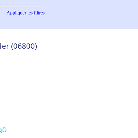
Appliquer
les filtres
Mer (06800)