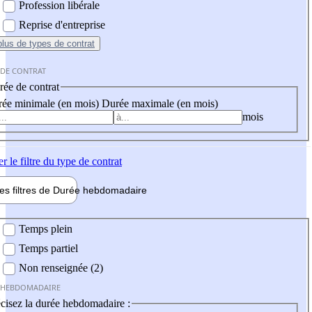
Profession libérale
Reprise d'entreprise
plus
de types de contrat
 DE CONTRAT
ée de contrat
ée minimale (en mois)
Durée maximale (en mois)
mois
er
le filtre du type de contrat
les filtres de
Durée hebdo
madaire
 hebdomadaire
Temps plein
Temps partiel
Non renseignée (2)
 HEBDOMADAIRE
cisez la durée hebdomadaire :