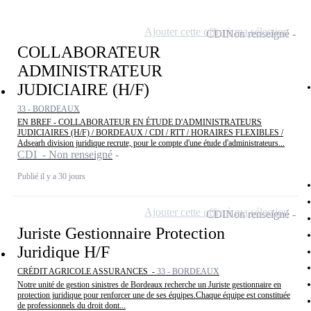
Ajouter cette offre à ma sélection
CDI
Non renseigné
COLLABORATEUR
ADMINISTRATEUR
JUDICIAIRE (H/F)
33 - BORDEAUX
EN BREF - COLLABORATEUR EN ÉTUDE D'ADMINISTRATEURS
JUDICIAIRES (H/F) / BORDEAUX / CDI / RTT / HORAIRES FLEXIBLES /
Adsearh division juridique recrute, pour le compte d'une étude d'administrateurs...
CDI - Non renseigné
Publié il y a 30 jours
Ajouter cette offre à ma sélection
CDI
Non renseigné
Juriste Gestionnaire Protection
Juridique H/F
CRÉDIT AGRICOLE ASSURANCES -
33 - BORDEAUX
Notre unité de gestion sinistres de Bordeaux recherche un Juriste gestionnaire en
protection juridique pour renforcer une de ses équipes.Chaque équipe est constituée
de professionnels du droit dont...