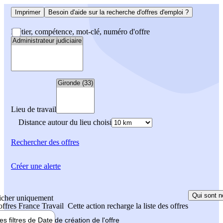
Imprimer
Besoin d'aide sur la recherche d'offres d'emploi ?
Métier, compétence, mot-clé, numéro d'offre
Lieu de travail
Distance autour du lieu choisi
Rechercher
des offres
Créer une alerte
Qui sont n
icher uniquement
 offres France Travail
Cette action recharge la liste des offres
les filtres de
Date de création
de l'offre