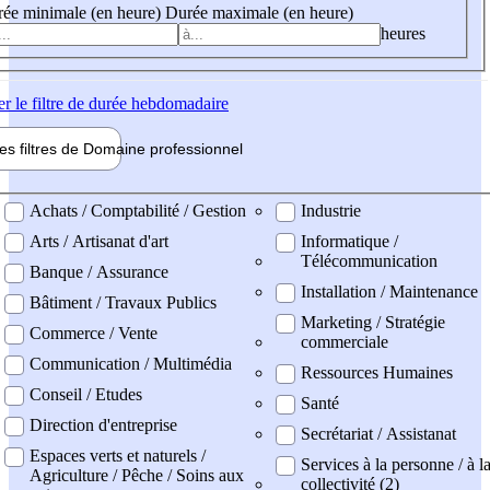
ée minimale (en heure)
Durée maximale (en heure)
heures
er
le filtre de durée hebdomadaire
les filtres de
Domaine pro
fessionnel
ne professionel
Achats / Comptabilité / Gestion
Industrie
Arts / Artisanat d'art
Informatique /
Télécommunication
Banque / Assurance
Installation / Maintenance
Bâtiment / Travaux Publics
Marketing / Stratégie
Commerce / Vente
commerciale
Communication / Multimédia
Ressources Humaines
Conseil / Etudes
Santé
Direction d'entreprise
Secrétariat / Assistanat
Espaces verts et naturels /
Services à la personne / à l
Agriculture / Pêche / Soins aux
collectivité (2)