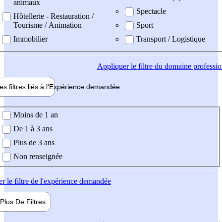
animaux
Spectacle
Hôtellerie - Restauration /
Tourisme / Animation
Sport
Immobilier
Transport / Logistique
Appliquer
le filtre du domaine professi
es filtres liés à l'
Expérience
demandée
ience demandée
Moins de 1 an
De 1 à 3 ans
Plus de 3 ans
Non renseignée
er
le filtre de l'expérience demandée
Plus De
Filtres