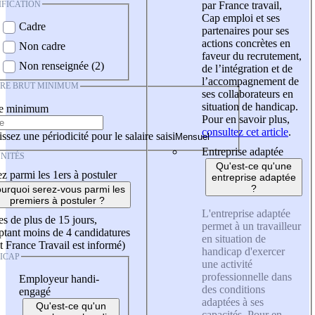
IFICATION
par France travail,
Cap emploi et ses
Cadre
partenaires pour ses
actions concrètes en
Non cadre
faveur du recrutement,
Non renseignée (2)
de l’intégration et de
l’accompagnement de
IRE BRUT MINIMUM
ses collaborateurs en
situation de handicap.
re minimum
Pour en savoir plus,
consultez cet article
.
ssez une périodicité pour le salaire saisi
Entreprise adaptée
NITÉS
Qu'est-ce qu'une
z parmi les 1ers à postuler
entreprise adaptée
?
urquoi serez-vous parmi les
premiers à postuler ?
L'entreprise adaptée
es de plus de 15 jours,
permet à un travailleur
tant moins de 4 candidatures
en situation de
t France Travail est informé)
handicap d'exercer
ICAP
une activité
professionnelle dans
Employeur handi-
des conditions
engagé
adaptées à ses
Qu'est-ce qu'un
capacités. Pour en