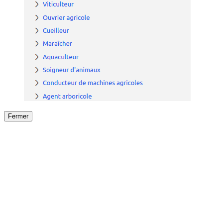
Fermer
Fermer
le détail de l'offre
/
Offre
sur
Offre précéden