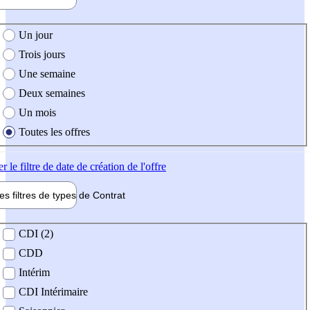
e création de l'offre
Un jour
Trois jours
Une semaine
Deux semaines
Un mois
Toutes les offres
er
le filtre de date de création de l'offre
les filtres de types de
Contrat
de contrat
CDI (2)
CDD
Intérim
CDI Intérimaire