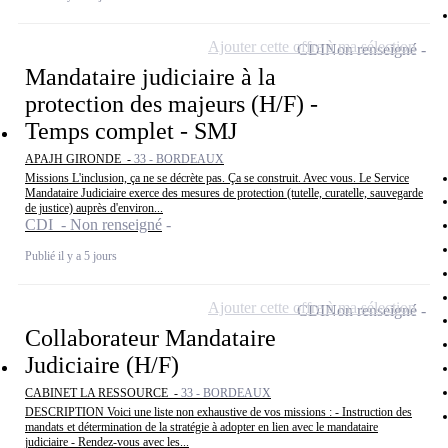
Ajouter cette offre à ma sélection
CDI
Non renseigné
Mandataire judiciaire à la
protection des majeurs (H/F) -
Temps complet - SMJ
APAJH GIRONDE -
33 - BORDEAUX
Missions L'inclusion, ça ne se décrète pas. Ça se construit. Avec vous. Le Service
Mandataire Judiciaire exerce des mesures de protection (tutelle, curatelle, sauvegarde
de justice) auprès d'environ...
CDI - Non renseigné
Publié il y a 5 jours
Ajouter cette offre à ma sélection
CDI
Non renseigné
Collaborateur Mandataire
Judiciaire (H/F)
CABINET LA RESSOURCE -
33 - BORDEAUX
DESCRIPTION Voici une liste non exhaustive de vos missions : - Instruction des
mandats et détermination de la stratégie à adopter en lien avec le mandataire
judiciaire - Rendez-vous avec les...