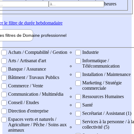
heures
er
le filtre de durée hebdomadaire
les filtres de
Domaine pro
fessionnel
ne professionel
Achats / Comptabilité / Gestion
Industrie
Arts / Artisanat d'art
Informatique /
Télécommunication
Banque / Assurance
Installation / Maintenance
Bâtiment / Travaux Publics
Marketing / Stratégie
Commerce / Vente
commerciale
Communication / Multimédia
Ressources Humaines
Conseil / Etudes
Santé
Direction d'entreprise
Secrétariat / Assistanat (1)
Espaces verts et naturels /
Services à la personne / à l
Agriculture / Pêche / Soins aux
collectivité (5)
animaux