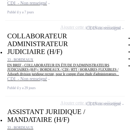
CDI - Non renseigné
Publié il y a 7 jours
Ajouter cette offre à ma sélection
CDI
Non renseigné
COLLABORATEUR
ADMINISTRATEUR
JUDICIAIRE (H/F)
33 - BORDEAUX
EN BREF - COLLABORATEUR EN ÉTUDE D'ADMINISTRATEURS
JUDICIAIRES (H/F) / BORDEAUX / CDI / RTT / HORAIRES FLEXIBLES /
Adsearh division juridique recrute, pour le compte d'une étude d'administrateurs...
CDI - Non renseigné
Publié il y a 29 jours
Ajouter cette offre à ma sélection
CDI
Non renseigné
ASSISTANT JURIDIQUE /
MANDATAIRE (H/F)
33 - BORDEAUX