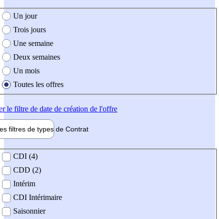
e création de l'offre
Un jour
Trois jours
Une semaine
Deux semaines
Un mois
Toutes les offres
er
le filtre de date de création de l'offre
les filtres de types de
Contrat
de contrat
CDI (4)
CDD (2)
Intérim
CDI Intérimaire
Saisonnier