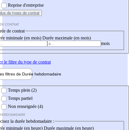
Reprise d'entreprise
plus
de types de contrat
 DE CONTRAT
ée de contrat
ée minimale (en mois)
Durée maximale (en mois)
mois
er
le filtre du type de contrat
les filtres de
Durée hebdo
madaire
 hebdomadaire
Temps plein (2)
Temps partiel
Non renseignée (4)
 HEBDOMADAIRE
cisez la durée hebdomadaire :
ée minimale (en heure)
Durée maximale (en heure)