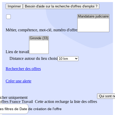
Imprimer
Besoin d'aide sur la recherche d'offres d'emploi ?
Métier, compétence, mot-clé, numéro d'offre
Lieu de travail
Distance autour du lieu choisi
Rechercher
des offres
Créer une alerte
Qui sont n
icher uniquement
 offres France Travail
Cette action recharge la liste des offres
les filtres de
Date de création
de l'offre