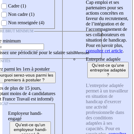
Cap emploi et ses
Cadre (1)
partenaires pour ses
actions concrètes en
Non cadre (1)
faveur du recrutement,
Non renseignée (4)
de l’intégration et de
l’accompagnement de
IRE BRUT MINIMUM
ses collaborateurs en
situation de handicap.
re minimum
Pour en savoir plus,
consultez cet article
.
ssez une périodicité pour le salaire saisi
Entreprise adaptée
NITÉS
Qu'est-ce qu'une
z parmi les 1ers à postuler
entreprise adaptée
?
urquoi serez-vous parmi les
premiers à postuler ?
L'entreprise adaptée
es de plus de 15 jours,
permet à un travailleur
tant moins de 4 candidatures
en situation de
t France Travail est informé)
handicap d'exercer
ICAP
une activité
professionnelle dans
Employeur handi-
des conditions
engagé
adaptées à ses
Qu'est-ce qu'un
capacités. Pour en
employeur handi-
savoir plus,
consultez