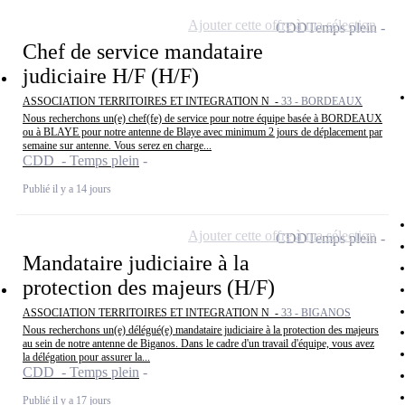
Ajouter cette offre à ma sélection
CDD
Temps plein
Chef de service mandataire
judiciaire H/F (H/F)
ASSOCIATION TERRITOIRES ET INTEGRATION N -
33 - BORDEAUX
Nous recherchons un(e) chef(fe) de service pour notre équipe basée à BORDEAUX
ou à BLAYE pour notre antenne de Blaye avec minimum 2 jours de déplacement par
semaine sur antenne. Vous serez en charge...
CDD - Temps plein
Publié il y a 14 jours
Ajouter cette offre à ma sélection
CDD
Temps plein
Mandataire judiciaire à la
protection des majeurs (H/F)
ASSOCIATION TERRITOIRES ET INTEGRATION N -
33 - BIGANOS
Nous recherchons un(e) délégué(e) mandataire judiciaire à la protection des majeurs
au sein de notre antenne de Biganos. Dans le cadre d'un travail d'équipe, vous avez
la délégation pour assurer la...
CDD - Temps plein
Publié il y a 17 jours