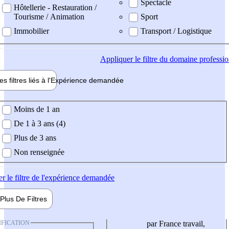
Spectacle
Hôtellerie - Restauration /
Tourisme / Animation
Sport
Immobilier
Transport / Logistique
Appliquer
le filtre du domaine professi
es filtres liés à l'
Expérience
demandée
ience demandée
Moins de 1 an
De 1 à 3 ans (4)
Plus de 3 ans
Non renseignée
er
le filtre de l'expérience demandée
Plus De
Filtres
IFICATION
par France travail,