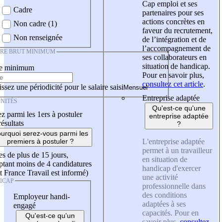
Cap emploi et ses
Cadre
partenaires pour ses
actions concrètes en
Non cadre (1)
faveur du recrutement,
Non renseignée
de l’intégration et de
l’accompagnement de
IRE BRUT MINIMUM
ses collaborateurs en
situation de handicap.
re minimum
Pour en savoir plus,
consultez cet article
.
ssez une périodicité pour le salaire saisi
Entreprise adaptée
NITÉS
Qu'est-ce qu'une
z parmi les 1ers à postuler
entreprise adaptée
résultats
?
urquoi serez-vous parmi les
L'entreprise adaptée
premiers à postuler ?
permet à un travailleur
es de plus de 15 jours,
en situation de
tant moins de 4 candidatures
handicap d'exercer
t France Travail est informé)
une activité
ICAP
professionnelle dans
des conditions
Employeur handi-
adaptées à ses
engagé
capacités. Pour en
Qu'est-ce qu'un
savoir plus,
consultez