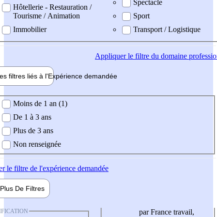
Spectacle
Hôtellerie - Restauration /
Tourisme / Animation
Sport
Immobilier
Transport / Logistique
Appliquer
le filtre du domaine professi
es filtres liés à l'
Expérience
demandée
ience demandée
Moins de 1 an (1)
De 1 à 3 ans
Plus de 3 ans
Non renseignée
er
le filtre de l'expérience demandée
Plus De
Filtres
IFICATION
par France travail,