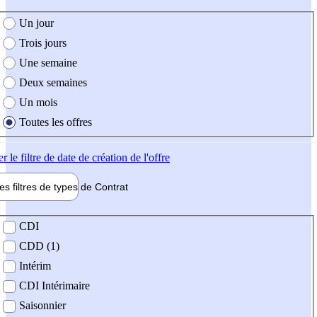
e création de l'offre
Un jour
Trois jours
Une semaine
Deux semaines
Un mois
Toutes les offres
er
le filtre de date de création de l'offre
les filtres de types de
Contrat
de contrat
CDI
CDD (1)
Intérim
CDI Intérimaire
Saisonnier