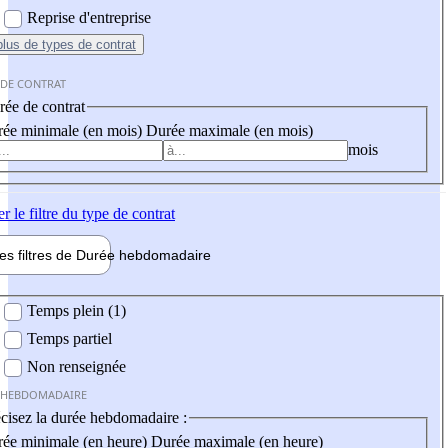
Reprise d'entreprise
plus
de types de contrat
 DE CONTRAT
ée de contrat
ée minimale (en mois)
Durée maximale (en mois)
mois
er
le filtre du type de contrat
les filtres de
Durée hebdo
madaire
 hebdomadaire
Temps plein (1)
Temps partiel
Non renseignée
 HEBDOMADAIRE
cisez la durée hebdomadaire :
ée minimale (en heure)
Durée maximale (en heure)