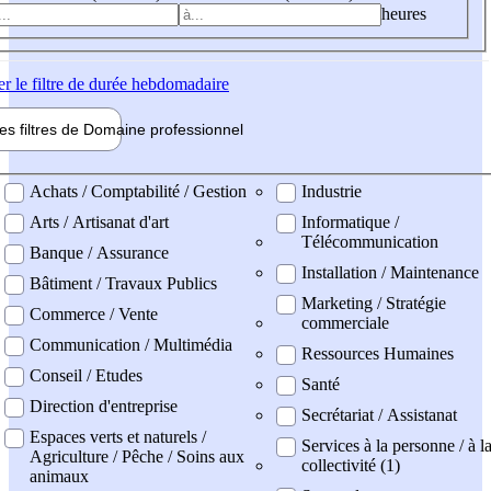
heures
er
le filtre de durée hebdomadaire
les filtres de
Domaine pro
fessionnel
ne professionel
Achats / Comptabilité / Gestion
Industrie
Arts / Artisanat d'art
Informatique /
Télécommunication
Banque / Assurance
Installation / Maintenance
Bâtiment / Travaux Publics
Marketing / Stratégie
Commerce / Vente
commerciale
Communication / Multimédia
Ressources Humaines
Conseil / Etudes
Santé
Direction d'entreprise
Secrétariat / Assistanat
Espaces verts et naturels /
Services à la personne / à l
Agriculture / Pêche / Soins aux
collectivité (1)
animaux