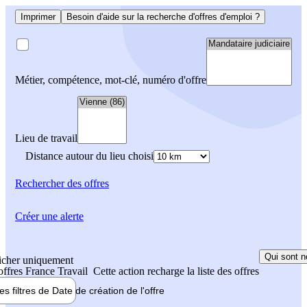
Imprimer
Besoin d'aide sur la recherche d'offres d'emploi ?
Métier, compétence, mot-clé, numéro d'offre
Lieu de travail
Distance autour du lieu choisi
Rechercher
des offres
Créer une alerte
Qui sont n
icher uniquement
 offres France Travail
Cette action recharge la liste des offres
les filtres de
Date de création
de l'offre