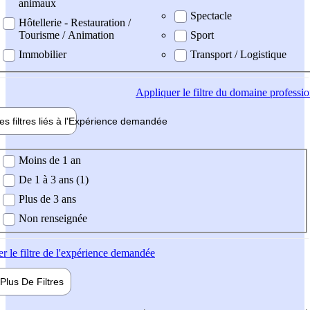
animaux
Spectacle
Hôtellerie - Restauration /
Tourisme / Animation
Sport
Immobilier
Transport / Logistique
Appliquer
le filtre du domaine professi
es filtres liés à l'
Expérience
demandée
ience demandée
Moins de 1 an
De 1 à 3 ans (1)
Plus de 3 ans
Non renseignée
er
le filtre de l'expérience demandée
Plus De
Filtres