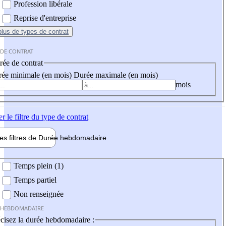
Profession libérale
Reprise d'entreprise
plus
de types de contrat
 DE CONTRAT
ée de contrat
ée minimale (en mois)
Durée maximale (en mois)
mois
er
le filtre du type de contrat
les filtres de
Durée hebdo
madaire
 hebdomadaire
Temps plein (1)
Temps partiel
Non renseignée
 HEBDOMADAIRE
cisez la durée hebdomadaire :