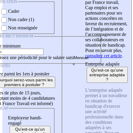
IFICATION
par France travail,
Cap emploi et ses
Cadre
partenaires pour ses
actions concrètes en
Non cadre (1)
faveur du recrutement,
Non renseignée
de l’intégration et de
l’accompagnement de
IRE BRUT MINIMUM
ses collaborateurs en
situation de handicap.
re minimum
Pour en savoir plus,
consultez cet article
.
ssez une périodicité pour le salaire saisi
Entreprise adaptée
NITÉS
Qu'est-ce qu'une
z parmi les 1ers à postuler
entreprise adaptée
?
urquoi serez-vous parmi les
premiers à postuler ?
L'entreprise adaptée
es de plus de 15 jours,
permet à un travailleur
tant moins de 4 candidatures
en situation de
t France Travail est informé)
handicap d'exercer
ICAP
une activité
professionnelle dans
Employeur handi-
des conditions
engagé
adaptées à ses
Qu'est-ce qu'un
capacités. Pour en