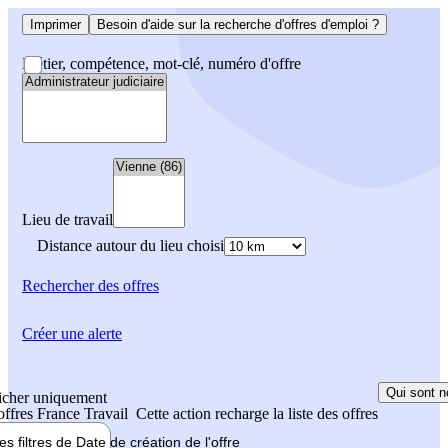
Imprimer
Besoin d'aide sur la recherche d'offres d'emploi ?
Métier, compétence, mot-clé, numéro d'offre
Lieu de travail
Distance autour du lieu choisi
Rechercher
des offres
Créer une alerte
Qui sont n
icher uniquement
 offres France Travail
Cette action recharge la liste des offres
les filtres de
Date de création
de l'offre