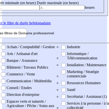
ée minimale (en heure)
Durée maximale (en heure)
heures
er
le filtre de durée hebdomadaire
les filtres de
Domaine pro
fessionnel
ne professionel
Achats / Comptabilité / Gestion
Industrie
Arts / Artisanat d'art
Informatique /
Télécommunication
Banque / Assurance
Installation / Maintenance
Bâtiment / Travaux Publics
Marketing / Stratégie
Commerce / Vente
commerciale
Communication / Multimédia
Ressources Humaines
Conseil / Etudes
Santé
Direction d'entreprise
Secrétariat / Assistanat (1)
Espaces verts et naturels /
Services à la personne / à l
Agriculture / Pêche / Soins aux
collectivité