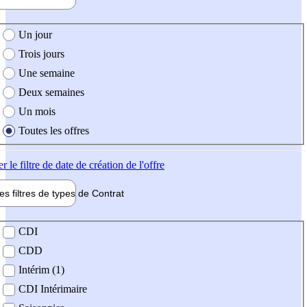
e création de l'offre
Un jour
Trois jours
Une semaine
Deux semaines
Un mois
Toutes les offres
er
le filtre de date de création de l'offre
les filtres de types de
Contrat
de contrat
CDI
CDD
Intérim (1)
CDI Intérimaire