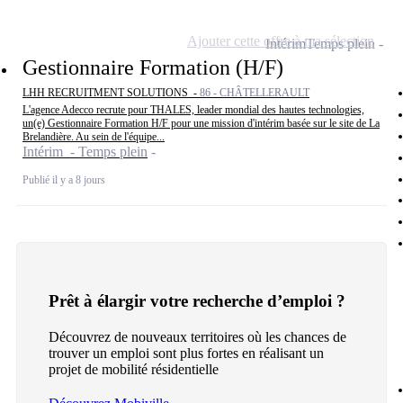
Ajouter cette offre à ma sélection
Intérim
Temps plein
Gestionnaire Formation (H/F)
LHH RECRUITMENT SOLUTIONS -
86 - CHÂTELLERAULT
L'agence Adecco recrute pour THALES, leader mondial des hautes technologies,
un(e) Gestionnaire Formation H/F pour une mission d'intérim basée sur le site de La
Brelandière. Au sein de l'équipe...
Intérim - Temps plein
Publié il y a 8 jours
Prêt à élargir votre recherche d’emploi ?
Découvrez de nouveaux territoires où les chances de
trouver un emploi sont plus fortes en réalisant un
projet de mobilité résidentielle