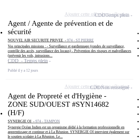
Ajouter cette offre à ma sélection
CDD
Temps plein
Agent / Agente de prévention et de
sécurité
NOUVEL AIR SECURITE PRIVEE -
974 - ST PIERRE
Vos principales missions : - Surveillance et gardiennage (rondes de surveillance,
contrôle des accès, surveillance des locaux) - Prévention des risques et malveillances
(prévenir les vols, intrusions...
CDD - Temps plein
Publié il y a 12 jours
Ajouter cette offre à ma sélection
CDD
Non renseigné
Agent de Propreté et d'Hygiène -
ZONE SUD/OUEST #SYN14682
(H/F)
SYNERGIE OI -
974 - TAMPON
Synergie Océan Indien est un organisme dédié à la formation professionnelle en
apprentissage et continue et à La Réunion. SYNERGIE OI intervient également sur
le soutien scolaire à La Réunion. Le...