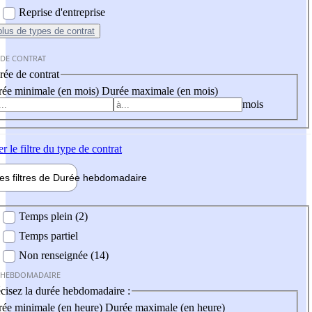
Reprise d'entreprise
plus
de types de contrat
 DE CONTRAT
ée de contrat
ée minimale (en mois)
Durée maximale (en mois)
mois
er
le filtre du type de contrat
les filtres de
Durée hebdo
madaire
 hebdomadaire
Temps plein (2)
Temps partiel
Non renseignée (14)
 HEBDOMADAIRE
cisez la durée hebdomadaire :
ée minimale (en heure)
Durée maximale (en heure)