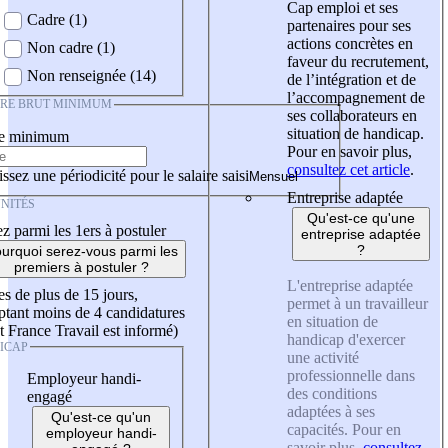
Cap emploi et ses
Cadre (1)
partenaires pour ses
actions concrètes en
Non cadre (1)
faveur du recrutement,
Non renseignée (14)
de l’intégration et de
l’accompagnement de
IRE BRUT MINIMUM
ses collaborateurs en
situation de handicap.
re minimum
Pour en savoir plus,
consultez cet article
.
ssez une périodicité pour le salaire saisi
Entreprise adaptée
NITÉS
Qu'est-ce qu'une
z parmi les 1ers à postuler
entreprise adaptée
?
urquoi serez-vous parmi les
premiers à postuler ?
L'entreprise adaptée
es de plus de 15 jours,
permet à un travailleur
tant moins de 4 candidatures
en situation de
t France Travail est informé)
handicap d'exercer
ICAP
une activité
professionnelle dans
Employeur handi-
des conditions
engagé
adaptées à ses
Qu'est-ce qu'un
capacités. Pour en
employeur handi-
savoir plus,
consultez