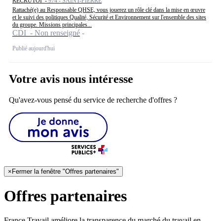
RECRUTOI -
974 - SAINT-PIERRE
Rattaché(e) au Responsable QHSE, vous jouerez un rôle clé dans la mise en œuvre
et le suivi des politiques Qualité, Sécurité et Environnement sur l'ensemble des sites
du groupe. Missions principales...
CDI - Non renseigné
Publié aujourd'hui
Votre avis nous intéresse
Qu'avez-vous pensé du service de recherche d'offres ?
×
Fermer la fenêtre "Offres partenaires"
Offres partenaires
France Travail améliore la transparence du marché du travail en