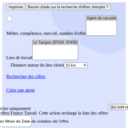
Imprimer
Besoin d'aide sur la recherche d'offres d'emploi ?
Métier, compétence, mot-clé, numéro d'offre
Lieu de travail
Distance autour du lieu choisi
Rechercher
des offres
Créer une alerte
Qui sont n
icher uniquement
 offres France Travail
Cette action recharge la liste des offres
les filtres de
Date de création
de l'offre