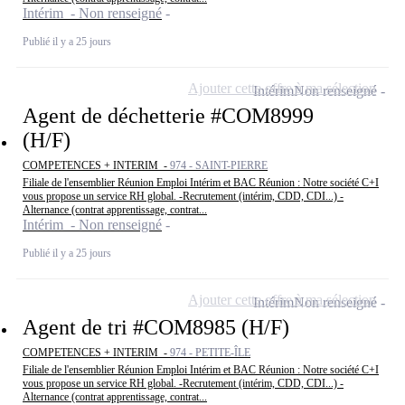
Intérim - Non renseigné
Publié il y a 25 jours
Ajouter cette offre à ma sélection
Intérim
Non renseigné
Agent de déchetterie #COM8999
(H/F)
COMPETENCES + INTERIM -
974 - SAINT-PIERRE
Filiale de l'ensemblier Réunion Emploi Intérim et BAC Réunion : Notre société C+I
vous propose un service RH global. -Recrutement (intérim, CDD, CDI...) -
Alternance (contrat apprentissage, contrat...
Intérim - Non renseigné
Publié il y a 25 jours
Ajouter cette offre à ma sélection
Intérim
Non renseigné
Agent de tri #COM8985 (H/F)
COMPETENCES + INTERIM -
974 - PETITE-ÎLE
Filiale de l'ensemblier Réunion Emploi Intérim et BAC Réunion : Notre société C+I
vous propose un service RH global. -Recrutement (intérim, CDD, CDI...) -
Alternance (contrat apprentissage, contrat...