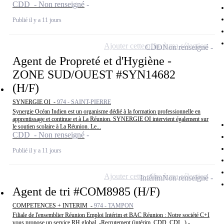
CDD - Non renseigné
Publié il y a 11 jours
Ajouter cette offre à ma sélection
CDD
Non renseigné
Agent de Propreté et d'Hygiène -
ZONE SUD/OUEST #SYN14682
(H/F)
SYNERGIE OI -
974 - SAINT-PIERRE
Synergie Océan Indien est un organisme dédié à la formation professionnelle en
apprentissage et continue et à La Réunion. SYNERGIE OI intervient également sur
le soutien scolaire à La Réunion. Le...
CDD - Non renseigné
Publié il y a 11 jours
Ajouter cette offre à ma sélection
Intérim
Non renseigné
Agent de tri #COM8985 (H/F)
COMPETENCES + INTERIM -
974 - TAMPON
Filiale de l'ensemblier Réunion Emploi Intérim et BAC Réunion : Notre société C+I
vous propose un service RH global. -Recrutement (intérim, CDD, CDI...) -