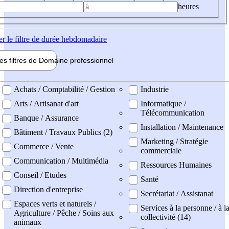
heures
er
le filtre de durée hebdomadaire
les filtres de
Domaine pro
fessionnel
ne professionel
Achats / Comptabilité / Gestion
Industrie
Arts / Artisanat d'art
Informatique /
Télécommunication
Banque / Assurance
Installation / Maintenance
Bâtiment / Travaux Publics (2)
Marketing / Stratégie
Commerce / Vente
commerciale
Communication / Multimédia
Ressources Humaines
Conseil / Etudes
Santé
Direction d'entreprise
Secrétariat / Assistanat
Espaces verts et naturels /
Services à la personne / à l
Agriculture / Pêche / Soins aux
collectivité (14)
animaux