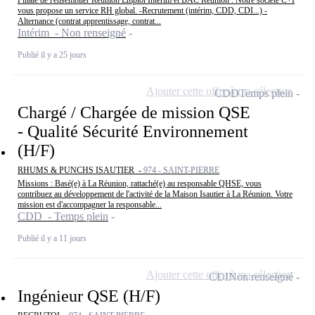
Filiale de l'ensemblier Réunion Emploi Intérim et BAC Réunion : Notre société C+I
vous propose un service RH global. -Recrutement (intérim, CDD, CDI...) -
Alternance (contrat apprentissage, contrat...
Intérim - Non renseigné
Publié il y a 25 jours
Ajouter cette offre à ma sélection
CDD
Temps plein
Chargé / Chargée de mission QSE
- Qualité Sécurité Environnement
(H/F)
RHUMS & PUNCHS ISAUTIER -
974 - SAINT-PIERRE
Missions : Basé(e) à La Réunion, rattaché(e) au responsable QHSE, vous
contribuez au développement de l'activité de la Maison Isautier à La Réunion. Votre
mission est d'accompagner la responsable...
CDD - Temps plein
Publié il y a 11 jours
Ajouter cette offre à ma sélection
CDI
Non renseigné
Ingénieur QSE (H/F)