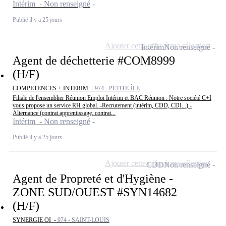
Intérim - Non renseigné
Publié il y a 25 jours
Ajouter cette offre à ma sélection
Intérim
Non renseigné
Agent de déchetterie #COM8999
(H/F)
COMPETENCES + INTERIM -
974 - PETITE-ÎLE
Filiale de l'ensemblier Réunion Emploi Intérim et BAC Réunion : Notre société C+I
vous propose un service RH global. -Recrutement (intérim, CDD, CDI...) -
Alternance (contrat apprentissage, contrat...
Intérim - Non renseigné
Publié il y a 25 jours
Ajouter cette offre à ma sélection
CDD
Non renseigné
Agent de Propreté et d'Hygiène -
ZONE SUD/OUEST #SYN14682
(H/F)
SYNERGIE OI -
974 - SAINT-LOUIS