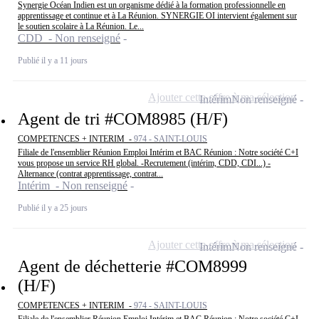
Synergie Océan Indien est un organisme dédié à la formation professionnelle en
apprentissage et continue et à La Réunion. SYNERGIE OI intervient également sur
le soutien scolaire à La Réunion. Le...
CDD - Non renseigné
Publié il y a 11 jours
Ajouter cette offre à ma sélection
Intérim
Non renseigné
Agent de tri #COM8985 (H/F)
COMPETENCES + INTERIM -
974 - SAINT-LOUIS
Filiale de l'ensemblier Réunion Emploi Intérim et BAC Réunion : Notre société C+I
vous propose un service RH global. -Recrutement (intérim, CDD, CDI...) -
Alternance (contrat apprentissage, contrat...
Intérim - Non renseigné
Publié il y a 25 jours
Ajouter cette offre à ma sélection
Intérim
Non renseigné
Agent de déchetterie #COM8999
(H/F)
COMPETENCES + INTERIM -
974 - SAINT-LOUIS