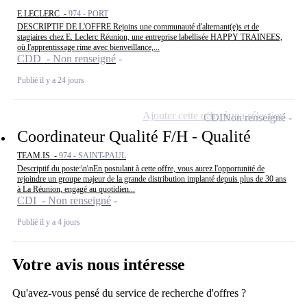
E.LECLERC -
974 - PORT
DESCRIPTIF DE L'OFFRE Rejoins une communauté d'alternant(e)s et de
stagiaires chez E. Leclerc Réunion, une entreprise labellisée HAPPY TRAINEES,
où l'apprentissage rime avec bienveillance,...
CDD - Non renseigné
Publié il y a 24 jours
Ajouter cette offre à ma sélection
CDI
Non renseigné
Coordinateur Qualité F/H - Qualité
TEAM.IS -
974 - SAINT-PAUL
Descriptif du poste:\n\nEn postulant à cette offre, vous aurez l'opportunité de
rejoindre un groupe majeur de la grande distribution implanté depuis plus de 30 ans
à La Réunion, engagé au quotidien...
CDI - Non renseigné
Publié il y a 4 jours
Votre avis nous intéresse
Qu'avez-vous pensé du service de recherche d'offres ?