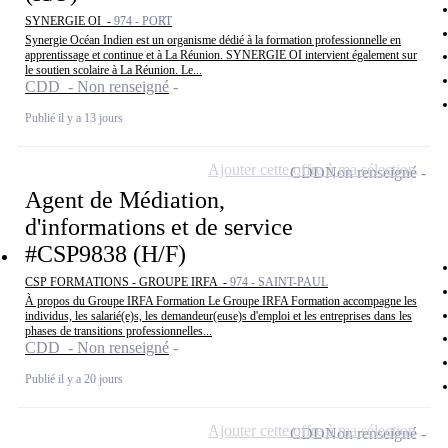
SYNERGIE OI -
974 - PORT
Synergie Océan Indien est un organisme dédié à la formation professionnelle en
apprentissage et continue et à La Réunion. SYNERGIE OI intervient également sur
le soutien scolaire à La Réunion. Le...
CDD - Non renseigné
Publié il y a 13 jours
Ajouter cette offre à ma sélection
CDD
Non renseigné
Agent de Médiation,
d'informations et de service
#CSP9838 (H/F)
CSP FORMATIONS - GROUPE IRFA -
974 - SAINT-PAUL
À propos du Groupe IRFA Formation Le Groupe IRFA Formation accompagne les
individus, les salarié(e)s, les demandeur(euse)s d'emploi et les entreprises dans les
phases de transitions professionnelles...
CDD - Non renseigné
Publié il y a 20 jours
Ajouter cette offre à ma sélection
CDD
Non renseigné