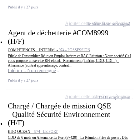
Publié il y a 27 jours
Ajouter cette offre à ma sélection
Intérim
Non renseigné
Agent de déchetterie #COM8999
(H/F)
COMPETENCES + INTERIM -
974 - POSSESSION
Filiale de l'ensemblier Réunion Emploi Intérim et BAC Réunion : Notre société C+I
vous propose un service RH global. -Recrutement (intérim, CDD, CDI...) -
Alternance (contrat apprentissage, contrat...
Intérim - Non renseigné
Publié il y a 27 jours
Ajouter cette offre à ma sélection
CDD
Temps plein
Chargé / Chargée de mission QSE
- Qualité Sécurité Environnement
(H/F)
ETIQ OCEAN -
974 - LE PORT
CDD de 6 mois ou Alternance Le Port (97420) - La Réunion Prise de poste : Dès