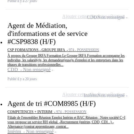
Publié il y a 27 jours
Ajouter cette offre à ma sélection
CDD
Non renseigné
Agent de Médiation,
d'informations et de service
#CSP9838 (H/F)
CSP FORMATIONS - GROUPE IRFA -
974 - POSSESSION
À propos du Groupe IRFA Formation Le Groupe IRFA Formation accompagne les
individus, les salarié(e)s, les demandeur(euse)s d'emploi et les entreprises dans les
phases de transitions professionnelles...
CDD - Non renseigné
Publié il y a 20 jours
Ajouter cette offre à ma sélection
Intérim
Non renseigné
Agent de tri #COM8985 (H/F)
COMPETENCES + INTERIM -
974 - POSSESSION
Filiale de l'ensemblier Réunion Emploi Intérim et BAC Réunion : Notre société C+I
vous propose un service RH global. -Recrutement (intérim, CDD, CDI...) -
Alternance (contrat apprentissage, contrat...
Intérim - Non renseigné