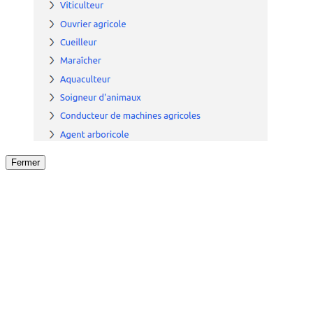
Fermer
Fermer
le détail de l'offre
/
Offre
sur
Offre précéden