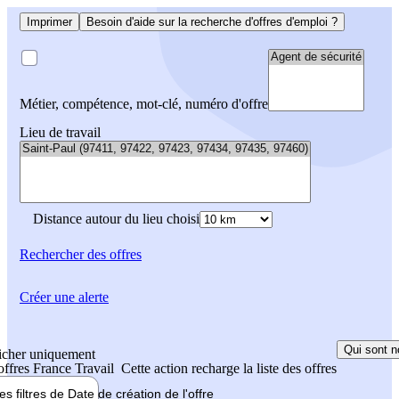
Imprimer
Besoin d'aide sur la recherche d'offres d'emploi ?
Métier, compétence, mot-clé, numéro d'offre
Lieu de travail
Distance autour du lieu choisi
Rechercher
des offres
Créer une alerte
Qui sont n
icher uniquement
 offres France Travail
Cette action recharge la liste des offres
les filtres de
Date de création
de l'offre