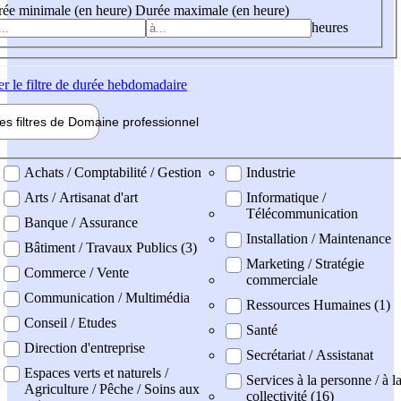
ée minimale (en heure)
Durée maximale (en heure)
heures
er
le filtre de durée hebdomadaire
les filtres de
Domaine pro
fessionnel
ne professionel
Achats / Comptabilité / Gestion
Industrie
Arts / Artisanat d'art
Informatique /
Télécommunication
Banque / Assurance
Installation / Maintenance
Bâtiment / Travaux Publics (3)
Marketing / Stratégie
Commerce / Vente
commerciale
Communication / Multimédia
Ressources Humaines (1)
Conseil / Etudes
Santé
Direction d'entreprise
Secrétariat / Assistanat
Espaces verts et naturels /
Services à la personne / à l
Agriculture / Pêche / Soins aux
collectivité (16)