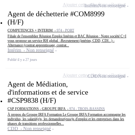
Ajouter cette offre à ma sélection
Intérim
Non renseigné
Agent de déchetterie #COM8999
(H/F)
COMPETENCES + INTERIM -
974 - PORT
Filiale de l'ensemblier Réunion Emploi Intérim et BAC Réunion : Notre société C+I
vous propose un service RH global. -Recrutement (intérim, CDD, CDI...) -
Alternance (contrat apprentissage, contrat...
Intérim - Non renseigné
Publié il y a 27 jours
Ajouter cette offre à ma sélection
CDD
Non renseigné
Agent de Médiation,
d'informations et de service
#CSP9838 (H/F)
CSP FORMATIONS - GROUPE IRFA -
974 - TROIS-BASSINS
À propos du Groupe IRFA Formation Le Groupe IRFA Formation accompagne les
individus, les salarié(e)s, les demandeur(euse)s d'emploi et les entreprises dans les
phases de transitions professionnelles...
CDD - Non renseigné