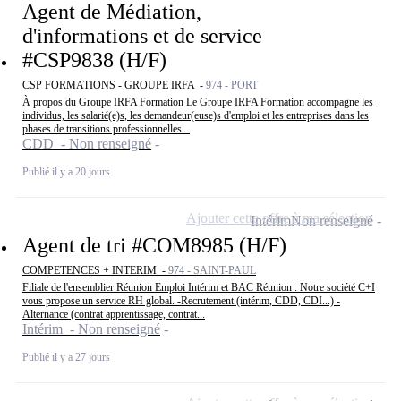
Agent de Médiation,
d'informations et de service
#CSP9838 (H/F)
CSP FORMATIONS - GROUPE IRFA -
974 - PORT
À propos du Groupe IRFA Formation Le Groupe IRFA Formation accompagne les
individus, les salarié(e)s, les demandeur(euse)s d'emploi et les entreprises dans les
phases de transitions professionnelles...
CDD - Non renseigné
Publié il y a 20 jours
Ajouter cette offre à ma sélection
Intérim
Non renseigné
Agent de tri #COM8985 (H/F)
COMPETENCES + INTERIM -
974 - SAINT-PAUL
Filiale de l'ensemblier Réunion Emploi Intérim et BAC Réunion : Notre société C+I
vous propose un service RH global. -Recrutement (intérim, CDD, CDI...) -
Alternance (contrat apprentissage, contrat...
Intérim - Non renseigné
Publié il y a 27 jours