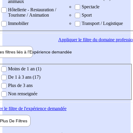
animaux
Spectacle
Hôtellerie - Restauration /
Tourisme / Animation
Sport
Immobilier
Transport / Logistique
Appliquer
le filtre du domaine professi
es filtres liés à l'
Expérience
demandée
ience demandée
Moins de 1 an (1)
De 1 à 3 ans (17)
Plus de 3 ans
Non renseignée
er
le filtre de l'expérience demandée
Plus De
Filtres