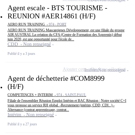
Agent escale - BTS TOURISME -
REUNION #AER14861 (H/F)
AERO RUN TRAINING -
974 - PORT
AERO RUN TRAINING Mascareignes Développement, est une filiale du groupe
AIR AUSTRAL La création du CFA (Centre de Formation des Apprentis) début
juin 2020, est une opportunité pour l'école de...
CDD - Non renseigné
Publié il y a 3 jours
Ajouter cette offre à ma sélection
Intérim
Non renseigné
Agent de déchetterie #COM8999
(H/F)
COMPETENCES + INTERIM -
974 - SAINT-PAUL
Filiale de l'ensemblier Réunion Emploi Intérim et BAC Réunion : Notre société C+I
vous propose un service RH global. -Recrutement (intérim, CDD, CDI...) -
Alternance (contrat apprentissage, contrat...
Intérim - Non renseigné
Publié il y a 27 jours