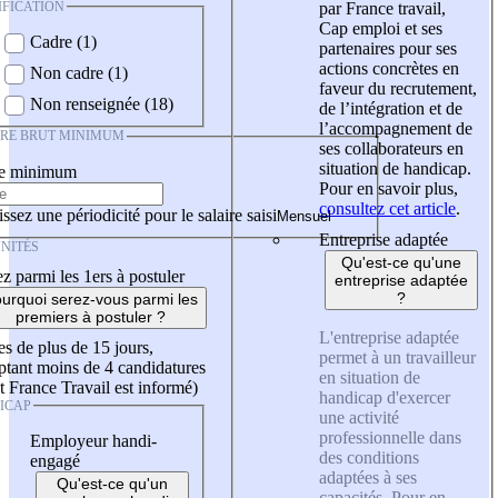
IFICATION
par France travail,
Cap emploi et ses
Cadre (1)
partenaires pour ses
actions concrètes en
Non cadre (1)
faveur du recrutement,
Non renseignée (18)
de l’intégration et de
l’accompagnement de
IRE BRUT MINIMUM
ses collaborateurs en
situation de handicap.
re minimum
Pour en savoir plus,
consultez cet article
.
ssez une périodicité pour le salaire saisi
Entreprise adaptée
NITÉS
Qu'est-ce qu'une
z parmi les 1ers à postuler
entreprise adaptée
?
urquoi serez-vous parmi les
premiers à postuler ?
L'entreprise adaptée
es de plus de 15 jours,
permet à un travailleur
tant moins de 4 candidatures
en situation de
t France Travail est informé)
handicap d'exercer
ICAP
une activité
professionnelle dans
Employeur handi-
des conditions
engagé
adaptées à ses
Qu'est-ce qu'un
capacités. Pour en