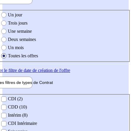
e création de l'offre
Un jour
Trois jours
Une semaine
Deux semaines
Un mois
Toutes les offres
er
le filtre de date de création de l'offre
les filtres de types de
Contrat
de contrat
CDI (2)
CDD (10)
Intérim (8)
CDI Intérimaire