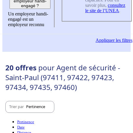
employeur handi-
savoir plus,
consultez
engagé ?
le site de l’UNEA
.
Un employeur handi-
engagé est un
employeur reconnu
Appliquer
les filtres
20 offres
pour Agent de sécurité -
Saint-Paul (97411, 97422, 97423,
97434, 97435, 97460)
Trier par
Pertinence
Pertinence
Date
Distance