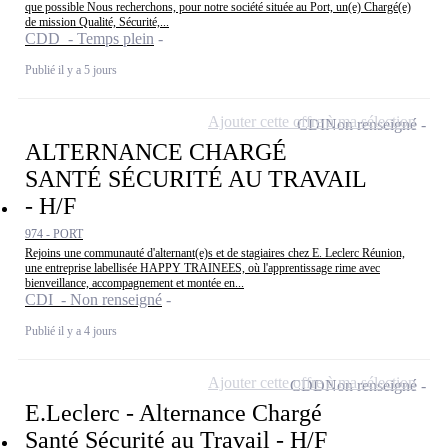
que possible Nous recherchons, pour notre société située au Port, un(e) Chargé(e)
de mission Qualité, Sécurité,...
CDD - Temps plein
Publié il y a 5 jours
Ajouter cette offre à ma sélection
CDI
Non renseigné
ALTERNANCE CHARGÉ
SANTÉ SÉCURITÉ AU TRAVAIL
- H/F
974 - PORT
Rejoins une communauté d'alternant(e)s et de stagiaires chez E. Leclerc Réunion,
une entreprise labellisée HAPPY TRAINEES, où l'apprentissage rime avec
bienveillance, accompagnement et montée en...
CDI - Non renseigné
Publié il y a 4 jours
Ajouter cette offre à ma sélection
CDD
Non renseigné
E.Leclerc - Alternance Chargé
Santé Sécurité au Travail - H/F