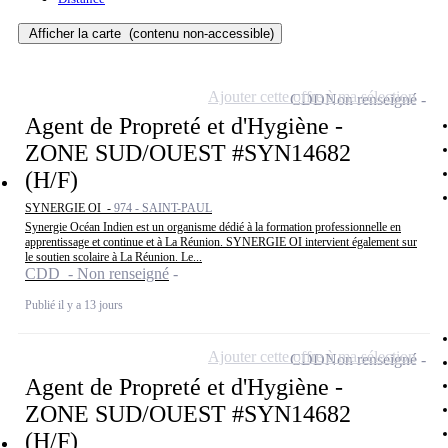
Afficher la carte
(contenu non-accessible)
Ajouter cette offre à ma sélection
CDD
Non renseigné
Agent de Propreté et d'Hygiène -
ZONE SUD/OUEST #SYN14682
(H/F)
SYNERGIE OI -
974 - SAINT-PAUL
Synergie Océan Indien est un organisme dédié à la formation professionnelle en
apprentissage et continue et à La Réunion. SYNERGIE OI intervient également sur
le soutien scolaire à La Réunion. Le...
CDD - Non renseigné
Publié il y a 13 jours
Ajouter cette offre à ma sélection
CDD
Non renseigné
Agent de Propreté et d'Hygiène -
ZONE SUD/OUEST #SYN14682
(H/F)