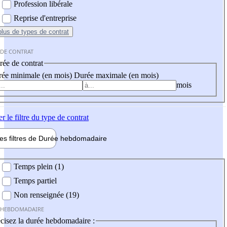
Profession libérale
Reprise d'entreprise
plus
de types de contrat
 DE CONTRAT
ée de contrat
ée minimale (en mois)
Durée maximale (en mois)
mois
er
le filtre du type de contrat
les filtres de
Durée hebdo
madaire
 hebdomadaire
Temps plein (1)
Temps partiel
Non renseignée (19)
 HEBDOMADAIRE
cisez la durée hebdomadaire :