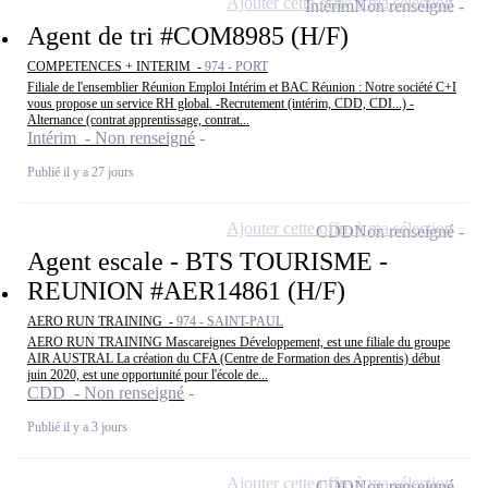
Ajouter cette offre à ma sélection
Intérim
Non renseigné
Agent de tri #COM8985 (H/F)
COMPETENCES + INTERIM -
974 - PORT
Filiale de l'ensemblier Réunion Emploi Intérim et BAC Réunion : Notre société C+I
vous propose un service RH global. -Recrutement (intérim, CDD, CDI...) -
Alternance (contrat apprentissage, contrat...
Intérim - Non renseigné
Publié il y a 27 jours
Ajouter cette offre à ma sélection
CDD
Non renseigné
Agent escale - BTS TOURISME -
REUNION #AER14861 (H/F)
AERO RUN TRAINING -
974 - SAINT-PAUL
AERO RUN TRAINING Mascareignes Développement, est une filiale du groupe
AIR AUSTRAL La création du CFA (Centre de Formation des Apprentis) début
juin 2020, est une opportunité pour l'école de...
CDD - Non renseigné
Publié il y a 3 jours
Ajouter cette offre à ma sélection
CDD
Non renseigné