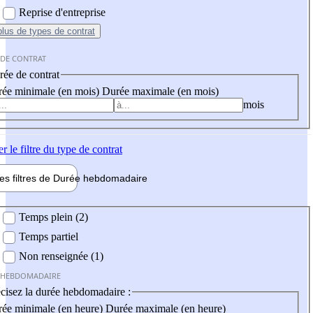
Reprise d'entreprise
plus
de types de contrat
 DE CONTRAT
ée de contrat
ée minimale (en mois)
Durée maximale (en mois)
mois
er
le filtre du type de contrat
les filtres de
Durée hebdo
madaire
 hebdomadaire
Temps plein (2)
Temps partiel
Non renseignée (1)
 HEBDOMADAIRE
cisez la durée hebdomadaire :
ée minimale (en heure)
Durée maximale (en heure)