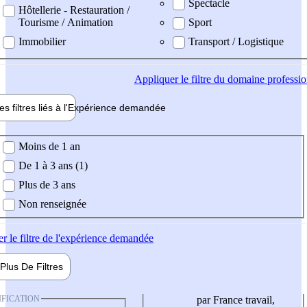
Spectacle
Hôtellerie - Restauration /
Tourisme / Animation
Sport
Immobilier
Transport / Logistique
Appliquer
le filtre du domaine professi
es filtres liés à l'
Expérience
demandée
ience demandée
Moins de 1 an
De 1 à 3 ans (1)
Plus de 3 ans
Non renseignée
er
le filtre de l'expérience demandée
Plus De
Filtres
IFICATION
par France travail,