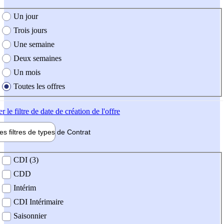
e création de l'offre
Un jour
Trois jours
Une semaine
Deux semaines
Un mois
Toutes les offres
er
le filtre de date de création de l'offre
les filtres de types de
Contrat
de contrat
CDI (3)
CDD
Intérim
CDI Intérimaire
Saisonnier