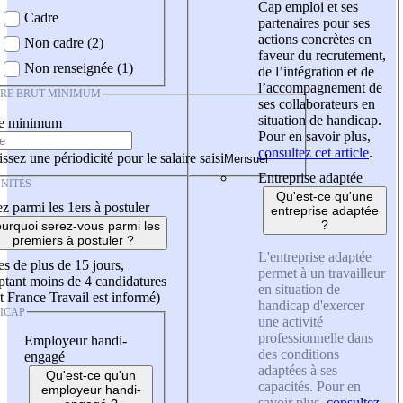
Cap emploi et ses
Cadre
partenaires pour ses
actions concrètes en
Non cadre (2)
faveur du recrutement,
Non renseignée (1)
de l’intégration et de
l’accompagnement de
IRE BRUT MINIMUM
ses collaborateurs en
situation de handicap.
re minimum
Pour en savoir plus,
consultez cet article
.
ssez une périodicité pour le salaire saisi
Entreprise adaptée
NITÉS
Qu'est-ce qu'une
z parmi les 1ers à postuler
entreprise adaptée
?
urquoi serez-vous parmi les
premiers à postuler ?
L'entreprise adaptée
es de plus de 15 jours,
permet à un travailleur
tant moins de 4 candidatures
en situation de
t France Travail est informé)
handicap d'exercer
ICAP
une activité
professionnelle dans
Employeur handi-
des conditions
engagé
adaptées à ses
Qu'est-ce qu'un
capacités. Pour en
employeur handi-
savoir plus,
consultez