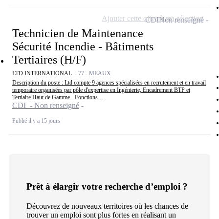
Ajouter cette offre à ma sélection
CDI
Non renseigné
Technicien de Maintenance
Sécurité Incendie - Bâtiments
Tertiaires (H/F)
LTD INTERNATIONAL -
77 - MEAUX
Description du poste : Ltd compte 9 agences spécialisées en recrutement et en travail
temporaire organisées par pôle d'expertise en Ingénierie, Encadrement BTP et
Tertiaire Haut de Gamme - Fonctions...
CDI - Non renseigné
Publié il y a 15 jours
Prêt à élargir votre recherche d’emploi ?
Découvrez de nouveaux territoires où les chances de
trouver un emploi sont plus fortes en réalisant un