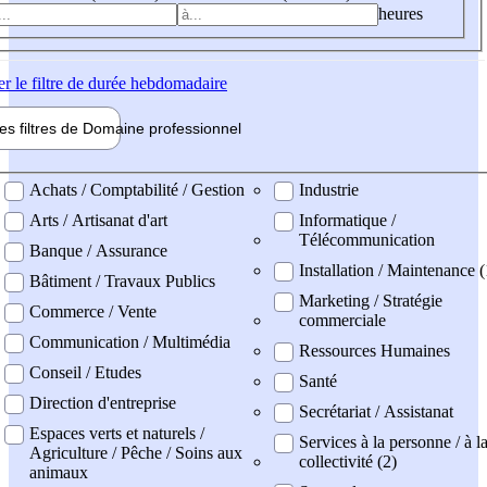
heures
er
le filtre de durée hebdomadaire
les filtres de
Domaine pro
fessionnel
ne professionel
Achats / Comptabilité / Gestion
Industrie
Arts / Artisanat d'art
Informatique /
Télécommunication
Banque / Assurance
Installation / Maintenance (
Bâtiment / Travaux Publics
Marketing / Stratégie
Commerce / Vente
commerciale
Communication / Multimédia
Ressources Humaines
Conseil / Etudes
Santé
Direction d'entreprise
Secrétariat / Assistanat
Espaces verts et naturels /
Services à la personne / à l
Agriculture / Pêche / Soins aux
collectivité (2)
animaux