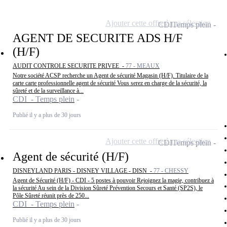
Ajouter cette offre à ma sélection
CDI
Temps plein
AGENT DE SECURITE ADS H/F
(H/F)
AUDIT CONTROLE SECURITE PRIVEE -
77 - MEAUX
Notre société ACSP recherche un Agent de sécurité Magasin (H/F). Titulaire de la
carte carte professionnelle agent de sécurité Vous serez en charge de la sécurité, la
sûreté et de la surveillance à...
CDI - Temps plein
Publié il y a plus de 30 jours
Ajouter cette offre à ma sélection
CDI
Temps plein
Agent de sécurité (H/F)
DISNEYLAND PARIS - DISNEY VILLAGE - DISN -
77 - CHESSY
Agent de Sécurité (H/F) - CDI - 5 postes à pouvoir Rejoignez la magie, contribuez à
la sécurité Au sein de la Division Sûreté Prévention Secours et Santé (SP2S), le
Pôle Sûreté réunit près de 250...
CDI - Temps plein
Publié il y a plus de 30 jours