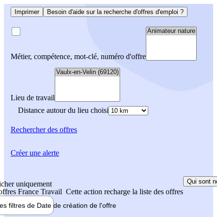
Imprimer
Besoin d'aide sur la recherche d'offres d'emploi ?
Métier, compétence, mot-clé, numéro d'offre
Lieu de travail
Distance autour du lieu choisi
Rechercher
des offres
Créer une alerte
Qui sont n
icher uniquement
 offres France Travail
Cette action recharge la liste des offres
les filtres de
Date de création
de l'offre