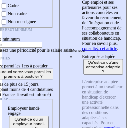
Cap emploi et ses
Cadre
partenaires pour ses
actions concrètes en
Non cadre
faveur du recrutement,
Non renseignée
de l’intégration et de
l’accompagnement de
IRE BRUT MINIMUM
ses collaborateurs en
situation de handicap.
re minimum
Pour en savoir plus,
consultez cet article
.
ssez une périodicité pour le salaire saisi
Entreprise adaptée
NITÉS
Qu'est-ce qu'une
z parmi les 1ers à postuler
entreprise adaptée
?
urquoi serez-vous parmi les
premiers à postuler ?
L'entreprise adaptée
es de plus de 15 jours,
permet à un travailleur
tant moins de 4 candidatures
en situation de
t France Travail est informé)
handicap d'exercer
ICAP
une activité
professionnelle dans
Employeur handi-
des conditions
engagé
adaptées à ses
Qu'est-ce qu'un
capacités. Pour en
employeur handi-
savoir plus,
consultez