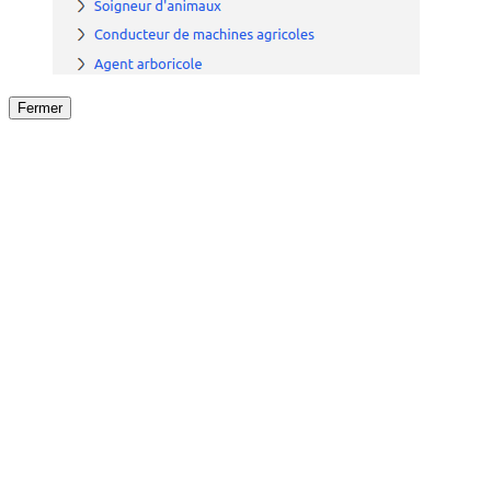
Fermer
Fermer
le détail de l'offre
/
Offre
sur
Offre précéden