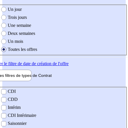
e création de l'offre
Un jour
Trois jours
Une semaine
Deux semaines
Un mois
Toutes les offres
er
le filtre de date de création de l'offre
les filtres de types de
Contrat
de contrat
CDI
CDD
Intérim
CDI Intérimaire
Saisonnier