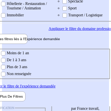
Spectacle
Hôtellerie - Restauration /
Tourisme / Animation
Sport
Immobilier
Transport / Logistique
Appliquer
le filtre du domaine professi
es filtres liés à l'
Expérience
demandée
ience demandée
Moins de 1 an
De 1 à 3 ans
Plus de 3 ans
Non renseignée
er
le filtre de l'expérience demandée
Plus De
Filtres
IFICATION
par France travail,