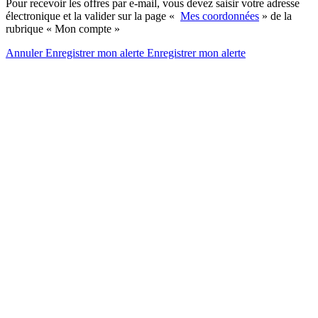
Pour recevoir les offres par e-mail, vous devez saisir votre adresse
électronique et la valider sur la page «
Mes coordonnées
» de la
rubrique « Mon compte »
Annuler
Enregistrer mon alerte
Enregistrer
mon alerte