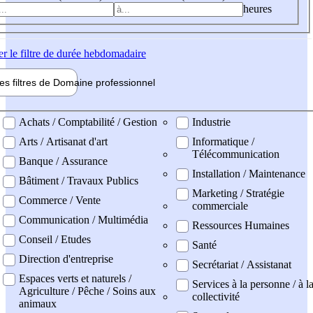
heures
er
le filtre de durée hebdomadaire
les filtres de
Domaine pro
fessionnel
ne professionel
Achats / Comptabilité / Gestion
Industrie
Arts / Artisanat d'art
Informatique /
Télécommunication
Banque / Assurance
Installation / Maintenance
Bâtiment / Travaux Publics
Marketing / Stratégie
Commerce / Vente
commerciale
Communication / Multimédia
Ressources Humaines
Conseil / Etudes
Santé
Direction d'entreprise
Secrétariat / Assistanat
Espaces verts et naturels /
Services à la personne / à l
Agriculture / Pêche / Soins aux
collectivité
animaux