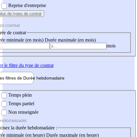
Reprise d'entreprise
plus
de types de contrat
 DE CONTRAT
ée de contrat
ée minimale (en mois)
Durée maximale (en mois)
mois
er
le filtre du type de contrat
les filtres de
Durée hebdo
madaire
 hebdomadaire
Temps plein
Temps partiel
Non renseignée
 HEBDOMADAIRE
cisez la durée hebdomadaire :
ée minimale (en heure)
Durée maximale (en heure)