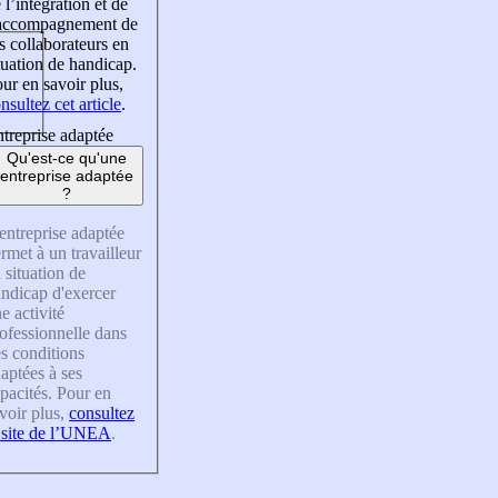
 l’intégration et de
’accompagnement de
s collaborateurs en
tuation de handicap.
ur en savoir plus,
nsultez cet article
.
treprise adaptée
Qu'est-ce qu'une
entreprise adaptée
?
entreprise adaptée
rmet à un travailleur
 situation de
ndicap d'exercer
e activité
ofessionnelle dans
s conditions
aptées à ses
pacités. Pour en
voir plus,
consultez
 site de l’UNEA
.