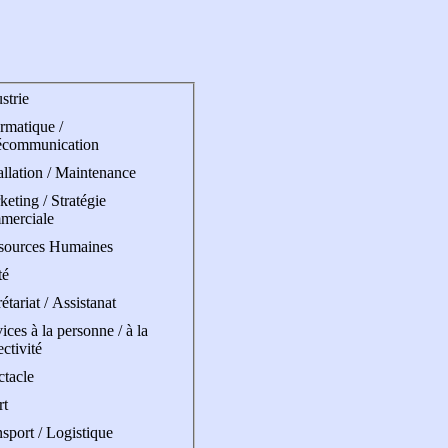
strie
rmatique /
écommunication
allation / Maintenance
eting / Stratégie
merciale
sources Humaines
té
étariat / Assistanat
ices à la personne / à la
ectivité
ctacle
rt
sport / Logistique