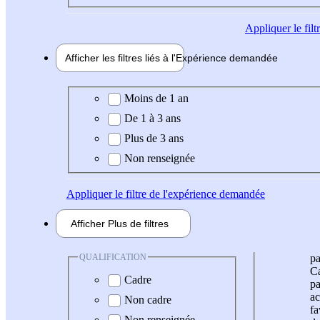
Appliquer
le fil
Afficher les filtres liés à l'
Expérience
demandée
Expérience demandée
Moins de 1 an
De 1 à 3 ans
Plus de 3 ans
Non renseignée
Appliquer
le filtre de l'expérience demandée
Afficher
Plus de
filtres
QUALIFICATION
pa
Ca
Cadre
pa
ac
Non cadre
fa
Non renseignée