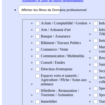
Appliquer
le filtre de durée hebdomadaire
Afficher les filtres de
Domaine pro
fessionnel
Domaine professionel
Achats / Comptabilité / Gestion
Indu
Arts / Artisanat d'art
Info
Tél
Banque / Assurance
Inst
Bâtiment / Travaux Publics
Mark
Commerce / Vente
com
Communication / Multimédia
Res
Conseil / Etudes
San
Direction d'entreprise
Secr
Espaces verts et naturels /
Serv
Agriculture / Pêche / Soins aux
coll
animaux
Spe
Hôtellerie - Restauration /
Tourisme / Animation
Spo
Immobilier
Tran