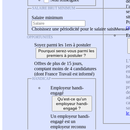
de
l
SALAIRE BRUT MINIMUM
se
si
Salaire minimum
Po
co
Choisissez une périodicité pour le salaire saisi
En
OPPORTUNITÉS
Soyez parmi les 1ers à postuler
Pourquoi serez-vous parmi les
premiers à postuler ?
L'
Offres de plus de 15 jours,
pe
comptant moins de 4 candidatures
en
(dont France Travail est informé)
ha
HANDICAP
un
pr
Employeur handi-
de
engagé
ad
Qu'est-ce qu'un
ca
employeur handi-
sa
engagé ?
le
Un employeur handi-
engagé est un
employeur reconnu