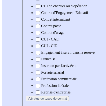
CDI de chantier ou d'opération
Contrat d'Engagement Educatif
Contrat intermittent
Contrat pacte
Contrat d'usage
CUI - CAE
CUI - CIE
Engagement à servir dans la réserve
Franchise
Insertion par l'activ.éco.
Portage salarial
Profession commerciale
Profession libérale
Reprise d'entreprise
Voir plus
de types de contrat