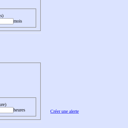
s)
mois
ure)
heures
Créer une alerte