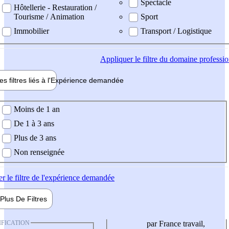
Spectacle
Hôtellerie - Restauration /
Tourisme / Animation
Sport
Immobilier
Transport / Logistique
Appliquer
le filtre du domaine professi
es filtres liés à l'
Expérience
demandée
ience demandée
Moins de 1 an
De 1 à 3 ans
Plus de 3 ans
Non renseignée
er
le filtre de l'expérience demandée
Plus De
Filtres
IFICATION
par France travail,