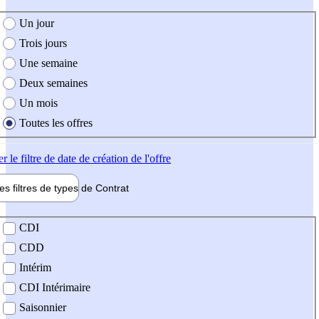
e création de l'offre
Un jour
Trois jours
Une semaine
Deux semaines
Un mois
Toutes les offres
er
le filtre de date de création de l'offre
les filtres de types de
Contrat
de contrat
CDI
CDD
Intérim
CDI Intérimaire
Saisonnier