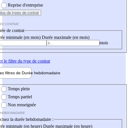
Reprise d'entreprise
plus
de types de contrat
 DE CONTRAT
ée de contrat
ée minimale (en mois)
Durée maximale (en mois)
mois
er
le filtre du type de contrat
les filtres de
Durée hebdo
madaire
 hebdomadaire
Temps plein
Temps partiel
Non renseignée
 HEBDOMADAIRE
cisez la durée hebdomadaire :
ée minimale (en heure)
Durée maximale (en heure)