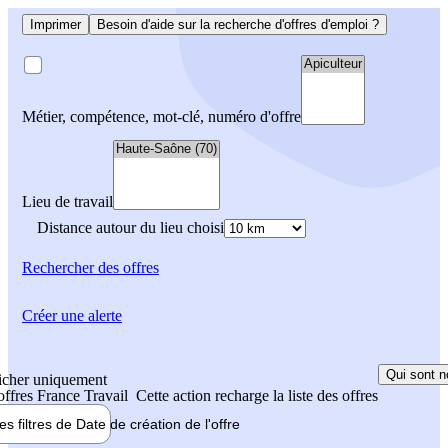
Imprimer
Besoin d'aide sur la recherche d'offres d'emploi ?
Métier, compétence, mot-clé, numéro d'offre
Lieu de travail
Distance autour du lieu choisi
Rechercher
des offres
Créer une alerte
Qui sont n
icher uniquement
 offres France Travail
Cette action recharge la liste des offres
les filtres de
Date de création
de l'offre