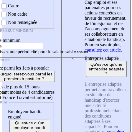
Cap emploi et ses
Cadre
partenaires pour ses
actions concrètes en
Non cadre
faveur du recrutement,
Non renseignée
de l’intégration et de
l’accompagnement de
IRE BRUT MINIMUM
ses collaborateurs en
situation de handicap.
re minimum
Pour en savoir plus,
consultez cet article
.
ssez une périodicité pour le salaire saisi
Entreprise adaptée
NITÉS
Qu'est-ce qu'une
z parmi les 1ers à postuler
entreprise adaptée
?
urquoi serez-vous parmi les
premiers à postuler ?
L'entreprise adaptée
es de plus de 15 jours,
permet à un travailleur
tant moins de 4 candidatures
en situation de
t France Travail est informé)
handicap d'exercer
ICAP
une activité
professionnelle dans
Employeur handi-
des conditions
engagé
adaptées à ses
Qu'est-ce qu'un
capacités. Pour en
employeur handi-
savoir plus,
consultez