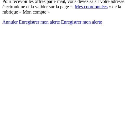
Pour recevoir les offres par e-mail, vous devez saisir votre adresse
électronique et la valider sur la page «
Mes coordonnées
» de la
rubrique « Mon compte »
Annuler
Enregistrer mon alerte
Enregistrer
mon alerte