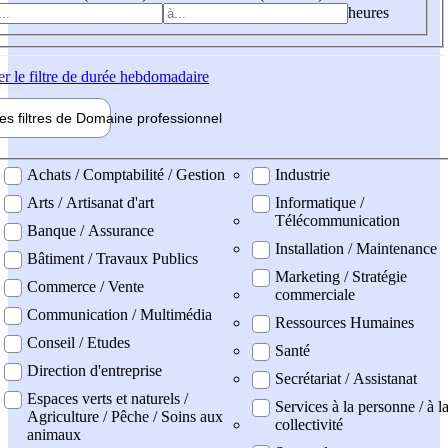
heures
er
le filtre de durée hebdomadaire
les filtres de
Domaine pro
fessionnel
ne professionel
Achats / Comptabilité / Gestion
Industrie
Arts / Artisanat d'art
Informatique /
Télécommunication
Banque / Assurance
Installation / Maintenance
Bâtiment / Travaux Publics
Marketing / Stratégie
Commerce / Vente
commerciale
Communication / Multimédia
Ressources Humaines
Conseil / Etudes
Santé
Direction d'entreprise
Secrétariat / Assistanat
Espaces verts et naturels /
Services à la personne / à l
Agriculture / Pêche / Soins aux
collectivité
animaux