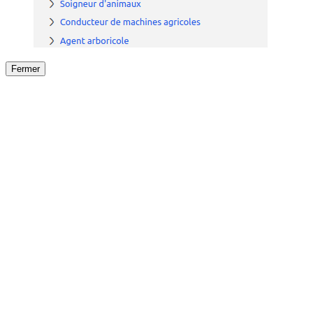
Fermer
Fermer
le détail de l'offre
/
Offre
sur
Offre précéden