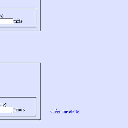
s)
mois
ure)
heures
Créer une alerte