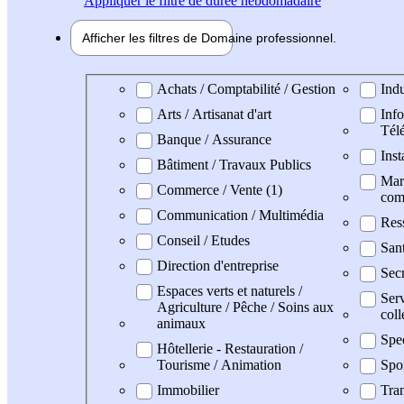
Appliquer
le filtre de durée hebdomadaire
Afficher les filtres de
Domaine pro
fessionnel
Domaine professionel
Achats / Comptabilité / Gestion
Indu
Arts / Artisanat d'art
Info
Tél
Banque / Assurance
Inst
Bâtiment / Travaux Publics
Mark
Commerce / Vente (1)
com
Communication / Multimédia
Res
Conseil / Etudes
San
Direction d'entreprise
Secr
Espaces verts et naturels /
Serv
Agriculture / Pêche / Soins aux
coll
animaux
Spe
Hôtellerie - Restauration /
Tourisme / Animation
Spo
Immobilier
Tran