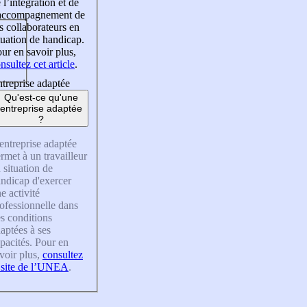
 l’intégration et de
’accompagnement de
s collaborateurs en
tuation de handicap.
ur en savoir plus,
nsultez cet article
.
treprise adaptée
Qu'est-ce qu'une
entreprise adaptée
?
entreprise adaptée
rmet à un travailleur
 situation de
ndicap d'exercer
e activité
ofessionnelle dans
s conditions
aptées à ses
pacités. Pour en
voir plus,
consultez
 site de l’UNEA
.