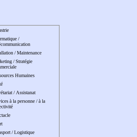
strie
rmatique /
écommunication
allation / Maintenance
eting / Stratégie
merciale
sources Humaines
té
étariat / Assistanat
ices à la personne / à la
ectivité
ctacle
rt
sport / Logistique