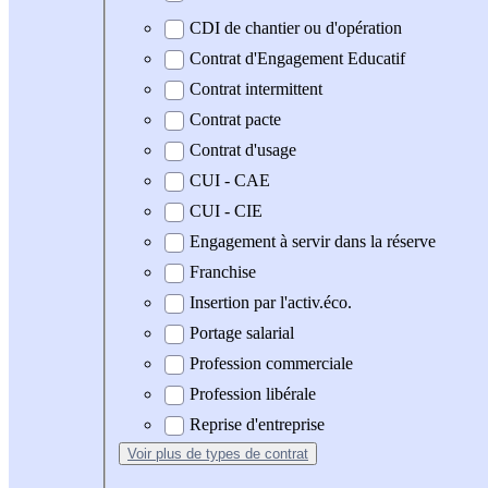
CDI de chantier ou d'opération
Contrat d'Engagement Educatif
Contrat intermittent
Contrat pacte
Contrat d'usage
CUI - CAE
CUI - CIE
Engagement à servir dans la réserve
Franchise
Insertion par l'activ.éco.
Portage salarial
Profession commerciale
Profession libérale
Reprise d'entreprise
Voir plus
de types de contrat