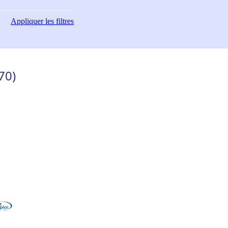
Appliquer
les filtres
70)