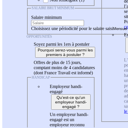
de
l
SALAIRE BRUT MINIMUM
se
si
Salaire minimum
Po
co
Choisissez une périodicité pour le salaire saisi
En
OPPORTUNITÉS
Soyez parmi les 1ers à postuler
Pourquoi serez-vous parmi les
premiers à postuler ?
L'
Offres de plus de 15 jours,
pe
comptant moins de 4 candidatures
en
(dont France Travail est informé)
ha
HANDICAP
un
pr
Employeur handi-
de
engagé
ad
Qu'est-ce qu'un
ca
employeur handi-
sa
engagé ?
le
Un employeur handi-
engagé est un
employeur reconnu