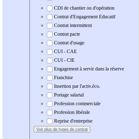
CDI de chantier ou d'opération
Contrat d'Engagement Educatif
Contrat intermittent
Contrat pacte
Contrat d'usage
CUI - CAE
CUI - CIE
Engagement à servir dans la réserve
Franchise
Insertion par l'activ.éco.
Portage salarial
Profession commerciale
Profession libérale
Reprise d'entreprise
Voir plus
de types de contrat