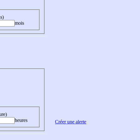
s)
mois
ure)
heures
Créer une alerte