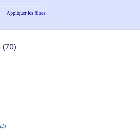
Appliquer
les filtres
 (70)