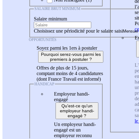
de
l
SALAIRE BRUT MINIMUM
se
si
Salaire minimum
Po
co
Choisissez une périodicité pour le salaire saisi
En
OPPORTUNITÉS
Soyez parmi les 1ers à postuler
Pourquoi serez-vous parmi les
premiers à postuler ?
L'
Offres de plus de 15 jours,
pe
comptant moins de 4 candidatures
en
(dont France Travail est informé)
ha
HANDICAP
un
pr
Employeur handi-
de
engagé
ad
Qu'est-ce qu'un
ca
employeur handi-
sa
engagé ?
le
Un employeur handi-
engagé est un
employeur reconnu