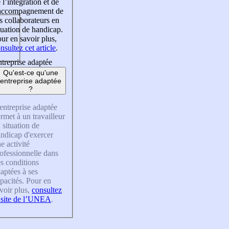
 l’intégration et de
’accompagnement de
s collaborateurs en
tuation de handicap.
ur en savoir plus,
nsultez cet article
.
treprise adaptée
Qu'est-ce qu'une
entreprise adaptée
?
entreprise adaptée
rmet à un travailleur
 situation de
ndicap d'exercer
e activité
ofessionnelle dans
s conditions
aptées à ses
pacités. Pour en
voir plus,
consultez
 site de l’UNEA
.