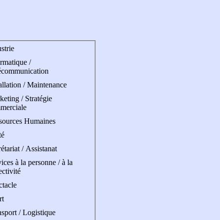
strie
rmatique /
écommunication
allation / Maintenance
eting / Stratégie
merciale
sources Humaines
té
étariat / Assistanat
ices à la personne / à la
ectivité
ctacle
rt
sport / Logistique