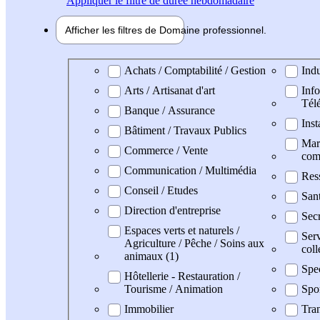
Appliquer
le filtre de durée hebdomadaire
Afficher les filtres de
Domaine pro
fessionnel
Domaine professionel
Achats / Comptabilité / Gestion
Indu
Arts / Artisanat d'art
Info
Tél
Banque / Assurance
Inst
Bâtiment / Travaux Publics
Mark
Commerce / Vente
com
Communication / Multimédia
Res
Conseil / Etudes
San
Direction d'entreprise
Secr
Espaces verts et naturels /
Serv
Agriculture / Pêche / Soins aux
coll
animaux (1)
Spe
Hôtellerie - Restauration /
Tourisme / Animation
Spo
Immobilier
Tran