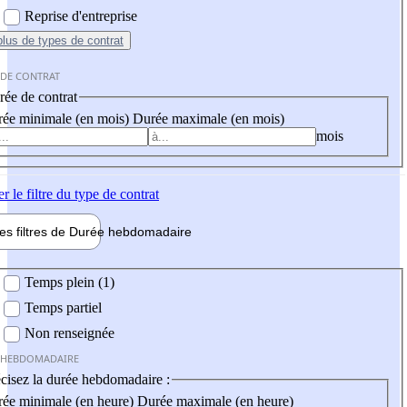
Reprise d'entreprise
plus
de types de contrat
 DE CONTRAT
ée de contrat
ée minimale (en mois)
Durée maximale (en mois)
mois
er
le filtre du type de contrat
les filtres de
Durée hebdo
madaire
 hebdomadaire
Temps plein (1)
Temps partiel
Non renseignée
 HEBDOMADAIRE
cisez la durée hebdomadaire :
ée minimale (en heure)
Durée maximale (en heure)