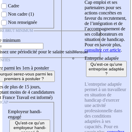
Cap emploi et ses
Cadre
partenaires pour ses
actions concrètes en
Non cadre (1)
faveur du recrutement,
Non renseignée
de l’intégration et de
l’accompagnement de
IRE BRUT MINIMUM
ses collaborateurs en
situation de handicap.
re minimum
Pour en savoir plus,
consultez cet article
.
ssez une périodicité pour le salaire saisi
Entreprise adaptée
NITÉS
Qu'est-ce qu'une
z parmi les 1ers à postuler
entreprise adaptée
?
urquoi serez-vous parmi les
premiers à postuler ?
L'entreprise adaptée
es de plus de 15 jours,
permet à un travailleur
tant moins de 4 candidatures
en situation de
t France Travail est informé)
handicap d'exercer
ICAP
une activité
professionnelle dans
Employeur handi-
des conditions
engagé
adaptées à ses
Qu'est-ce qu'un
capacités. Pour en
employeur handi-
savoir plus,
consultez