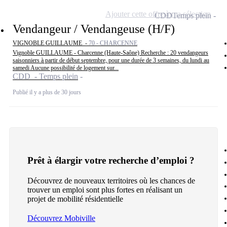
Ajouter cette offre à ma sélection
CDD
Temps plein
Vendangeur / Vendangeuse (H/F)
VIGNOBLE GUILLAUME -
70 - CHARCENNE
Vignoble GUILLAUME - Charcenne (Haute-Saône) Recherche : 20 vendangeurs
saisonniers à partir de début septembre, pour une durée de 3 semaines, du lundi au
samedi Aucune possibilité de logement sur...
CDD - Temps plein
Publié il y a plus de 30 jours
Prêt à élargir votre recherche d’emploi ?
Découvrez de nouveaux territoires où les chances de
trouver un emploi sont plus fortes en réalisant un
projet de mobilité résidentielle
Découvrez Mobiville