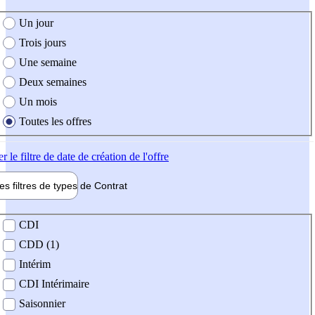
e création de l'offre
Un jour
Trois jours
Une semaine
Deux semaines
Un mois
Toutes les offres
er
le filtre de date de création de l'offre
les filtres de types de
Contrat
de contrat
CDI
CDD (1)
Intérim
CDI Intérimaire
Saisonnier