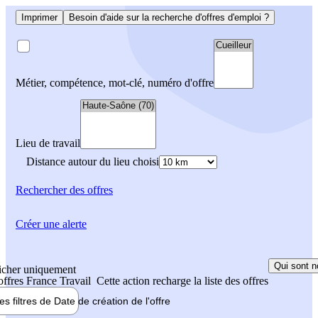
Imprimer
Besoin d'aide sur la recherche d'offres d'emploi ?
Métier, compétence, mot-clé, numéro d'offre
Lieu de travail
Distance autour du lieu choisi
Rechercher
des offres
Créer une alerte
Qui sont n
icher uniquement
 offres France Travail
Cette action recharge la liste des offres
les filtres de
Date de création
de l'offre