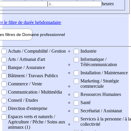
heures
er
le filtre de durée hebdomadaire
les filtres de
Domaine pro
fessionnel
ne professionel
Achats / Comptabilité / Gestion
Industrie
Arts / Artisanat d'art
Informatique /
Télécommunication
Banque / Assurance
Installation / Maintenance
Bâtiment / Travaux Publics
Marketing / Stratégie
Commerce / Vente
commerciale
Communication / Multimédia
Ressources Humaines
Conseil / Etudes
Santé
Direction d'entreprise
Secrétariat / Assistanat
Espaces verts et naturels /
Services à la personne / à l
Agriculture / Pêche / Soins aux
collectivité
animaux (1)