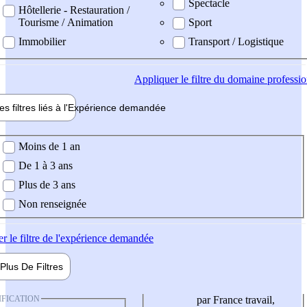
Spectacle
Hôtellerie - Restauration /
Tourisme / Animation
Sport
Immobilier
Transport / Logistique
Appliquer
le filtre du domaine professi
es filtres liés à l'
Expérience
demandée
ience demandée
Moins de 1 an
De 1 à 3 ans
Plus de 3 ans
Non renseignée
er
le filtre de l'expérience demandée
Plus De
Filtres
IFICATION
par France travail,