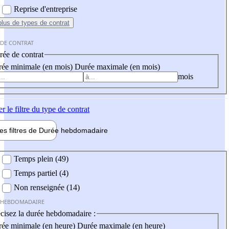
Reprise d'entreprise
plus
de types de contrat
 DE CONTRAT
ée de contrat
ée minimale (en mois)
Durée maximale (en mois)
mois
er
le filtre du type de contrat
les filtres de
Durée hebdo
madaire
 hebdomadaire
Temps plein (49)
Temps partiel (4)
Non renseignée (14)
 HEBDOMADAIRE
cisez la durée hebdomadaire :
ée minimale (en heure)
Durée maximale (en heure)