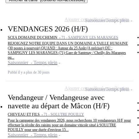
Ajouter cette offre à ma sélection
Saisonnier
Temps plein
VENDANGES 2026 (H/F)
SCEA DOMAINE DUCHEMIN -
71 - SAMPIGNY LES MARANGES
REJOIGNEZ NOTRE EQUIPE DANS UN DOMAINE A TAILLE HUMAINE
(30 postes à pourvoir) QUAND : Autour du 25 Août (A préciser) OÙ :
SAMPIGNY LES MARANGES (71) Gare de Santenay / Cheilly-lès-Maranges
ou...
Saisonnier - Temps plein
Publié il y a plus de 30 jours
Ajouter cette offre à ma sélection
Saisonnier
Temps plein
Vendangeur / Vendangeuse avec
navette au départ de Mâcon (H/F)
CHEVEAU ET FILS -
71 - SOLUTRE POUILLY
Pour la campagne des vendanges 2026, nous recherchons 10 vendangeurs H/F pour
effectuer la récolte des raisins pour un domaine viticole situé à SOLUTRE
POUILLY pour une durée d'environ 15...
Saisonnier - Temps plein