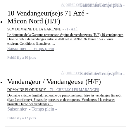
Ajouter cette offre à ma sélection
Saisonnier
Temps plein
10 Vendangeur(se)s 71 Azé -
Mâcon Nord (H/F)
SCV DOMAINE DE LA GARENNE -
71 - AZÉ
Le domaine de la Garenne recrute son équipe de vendangeurs (H/F) 10 vendangeurs
Date de début de vendanges entre le 20/08 et le 3/09/2026 Durée : 5 à 7 jours
environ. Conditions financières :...
Saisonnier - Temps plein
Publié il y a 10 jours
Ajouter cette offre à ma sélection
Saisonnier
Temps plein
Vendangeur / Vendangeuse (H/F)
DOMAINE ELODIE ROY -
71 - CHEILLY LES MARANGES
Domaine viticole familial, recherche du personnel pour faire les vendanges fin août
(date à confirmer). Postes de porteurs et de coupeurs. Vendanges à la caisse et
brouette Durée des vendanges :...
Saisonnier - Temps plein
Publié il y a 12 jours