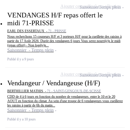
Ajouter cette offre à ma sélection
Saisonnier
Temps plein
VENDANGES H/F repas offert le
midi 71-PRISSE
EARL DES ESSERTAUX -
71 - PRISSE
Nous recherchons 15 coupeurs H/F et 3 porteurs H/F pour la cueillette des raisins à
partir du 17 Août 2026. Durée des vendanges 6 jours Vous serez nourri(e)s le midi
(repas offert) - Non logé(e)s...
Saisonnier - Temps plein
Publié il y a 9 jours
Ajouter cette offre à ma sélection
Saisonnier
Temps plein
Vendangeur / Vendangeuse (H/F)
BERTHILLIER MATHIS -
71 - SAINT-GENGOUX-DE-SCISSE
CDD de 4 à 6 jours en fonction du nombre de vendangeurs. entre le 10 et le 20
AOUT en fonction du climat. Au sein d'une troupe de 6 vendangeurs vous cueillerez
les raisins à partir de 6h du matin...
Saisonnier - Temps plein
Publié il y a 10 jours