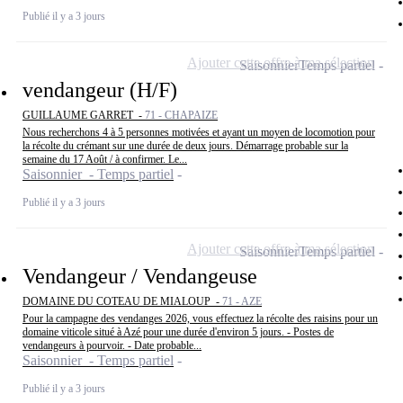
Publié il y a 3 jours
Ajouter cette offre à ma sélection
Saisonnier
Temps partiel
vendangeur (H/F)
GUILLAUME GARRET -
71 - CHAPAIZE
Nous recherchons 4 à 5 personnes motivées et ayant un moyen de locomotion pour
la récolte du crémant sur une durée de deux jours. Démarrage probable sur la
semaine du 17 Août / à confirmer. Le...
Saisonnier - Temps partiel
Publié il y a 3 jours
Ajouter cette offre à ma sélection
Saisonnier
Temps partiel
Vendangeur / Vendangeuse
DOMAINE DU COTEAU DE MIALOUP -
71 - AZE
Pour la campagne des vendanges 2026, vous effectuez la récolte des raisins pour un
domaine viticole situé à Azé pour une durée d'environ 5 jours. - Postes de
vendangeurs à pourvoir. - Date probable...
Saisonnier - Temps partiel
Publié il y a 3 jours