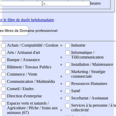
heures
er
le filtre de durée hebdomadaire
les filtres de
Domaine pro
fessionnel
ne professionel
Achats / Comptabilité / Gestion
Industrie
Arts / Artisanat d'art
Informatique /
Télécommunication
Banque / Assurance
Installation / Maintenance
Bâtiment / Travaux Publics
Marketing / Stratégie
Commerce / Vente
commerciale
Communication / Multimédia
Ressources Humaines
Conseil / Etudes
Santé
Direction d'entreprise
Secrétariat / Assistanat
Espaces verts et naturels /
Services à la personne / à l
Agriculture / Pêche / Soins aux
collectivité
animaux (67)