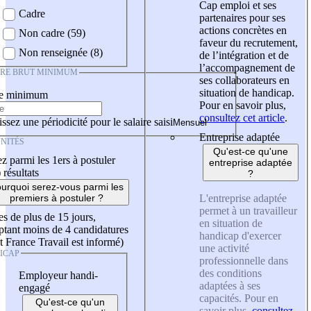
Cap emploi et ses
Cadre
partenaires pour ses
actions concrètes en
Non cadre (59)
faveur du recrutement,
Non renseignée (8)
de l’intégration et de
l’accompagnement de
IRE BRUT MINIMUM
ses collaborateurs en
situation de handicap.
re minimum
Pour en savoir plus,
consultez cet article
.
ssez une périodicité pour le salaire saisi
Entreprise adaptée
NITÉS
Qu'est-ce qu'une
z parmi les 1ers à postuler
entreprise adaptée
)
résultats
?
urquoi serez-vous parmi les
L'entreprise adaptée
premiers à postuler ?
permet à un travailleur
es de plus de 15 jours,
en situation de
tant moins de 4 candidatures
handicap d'exercer
t France Travail est informé)
une activité
ICAP
professionnelle dans
des conditions
Employeur handi-
adaptées à ses
engagé
capacités. Pour en
Qu'est-ce qu'un
savoir plus,
consultez