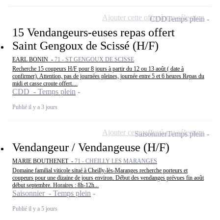
Ajouter cette offre à ma sélection
CDD
Temps plein
15 Vendangeurs-euses repas offert
Saint Gengoux de Scissé (H/F)
EARL BONIN -
71 - ST GENGOUX DE SCISSE
Recherche 15 coupeurs H/F pour 8 jours à partir du 12 ou 13 août ( date à
confirmer). Attention, pas de journées pleines, journée entre 5 et 6 heures Repas du
midi et casse croute offert....
CDD - Temps plein
Publié il y a 3 jours
Ajouter cette offre à ma sélection
Saisonnier
Temps plein
Vendangeur / Vendangeuse (H/F)
MARIE BOUTHENET -
71 - CHEILLY LES MARANGES
Domaine familial viticole situé à Cheilly-lès-Maranges recherche porteurs et
coupeurs pour une dizaine de jours environ. Début des vendanges prévues fin août
début septembre. Horaires : 8h-12h...
Saisonnier - Temps plein
Publié il y a 5 jours