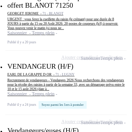
offert BLANOT 71250
GEORGET JEROME -
71 - BLANOT
URGENT : vous ferez la cueillette du raisin (le crémant) pour une durée de 8
JOURS à partir du 15 ou 20 Août 2026. 20 postes de coupeurs (h/f) à pourvoir.
Vous pouvez venir le matin (si nous ne...
Saisonnier - Temps plein
Publié il y a 20 jours
Ajouter cette offre à ma sélection
Saisonnier
Temps plein
VENDANGEUR (H/F)
EARL DE LA GRAPPE D OR -
71 - LUGNY
Recrutement de vendangeurs - Vendanges 2026 Nous recherchons des vendangeurs
pour la récolte des raisins à partir de la semaine 33, avec un démarrage prévu entre le
10 et le 15 août 2026 (date à...
Saisonnier - Temps plein
Publié il y a 24 jours
Soyez parmi les 1ers à postuler
Ajouter cette offre à ma sélection
Saisonnier
Temps plein
Vendangeurs/euses (H/F)