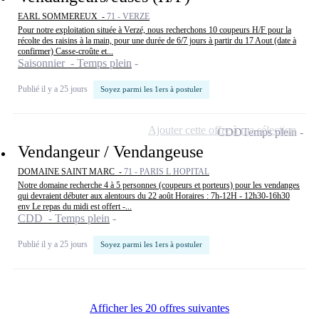
EARL SOMMEREUX -
71 - VERZE
Pour notre exploitation située à Verzé, nous recherchons 10 coupeurs H/F pour la
récolte des raisins à la main, pour une durée de 6/7 jours à partir du 17 Aout (date à
confirmer) Casse-croûte et...
Saisonnier - Temps plein
Publié il y a 25 jours
Soyez parmi les 1ers à postuler
Ajouter cette offre à ma sélection
CDD
Temps plein
Vendangeur / Vendangeuse
DOMAINE SAINT MARC -
71 - PARIS L HOPITAL
Notre domaine recherche 4 à 5 personnes (coupeurs et porteurs) pour les vendanges
qui devraient débuter aux alentours du 22 août Horaires : 7h-12H - 12h30-16h30
env Le repas du midi est offert -...
CDD - Temps plein
Publié il y a 25 jours
Soyez parmi les 1ers à postuler
Afficher les 20 offres suivantes