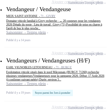
Ajouter cette offre à ma sélection
Saisonnier
Temps plein
Vendangeur / Vendangeuse
MEIX SAINT ANTOINE -
71 - GIVRY
Domaine viticole familial à Givry recherche : → 20 coupeurs pour les vendanges
2026 Détails du poste : Lieu de travail : Givry (71) Possibilité de prise en charge à
l'arrêt de bus le plus proche...
Saisonnier - Temps plein
Publié il y a 14 jours
Ajouter cette offre à ma sélection
Saisonnier
Temps plein
Vendangeurs / Vendangeuses (H/F)
EARL VIGNOBLES LETOURNEAU -
71 - BURGY
Exploitation viticole située dans le nord Mâconnais (BURGY 71260) recherche
plusieurs vendangeurs/Vendangeuses pour la campagne 2026. Début: 17 Août 2026
(à confirmer suivant météo) Durée: environ 5...
Saisonnier - Temps plein
Publié il y a 19 jours
Soyez parmi les 1ers à postuler
Ajouter cette offre à ma sélection
Saisonnier
Temps plein