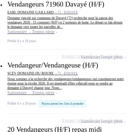
Vendangeurs 71960 Davayé (H/F)
EARL DOMAINE GAILLARD -
71 - DAVAYE
Domaine viticole sur commune de Davayé (71) recherche pour la saison des
vendanges 2026 : 15 coupeurs (H/F) et 2 porteurs de hotte. Le départ se fait depuis
le domaine vers toutes les parcelles de...
Saisonnier - Temps plein
Publié il y a 18 jours
Ajouter cette offre à ma sélection
Saisonnier
Temps plein
Vendangeur/Vendangeuse (H/F)
SCEV DOMAINE DU ROURE -
71 - DAVAYE
Nous sommes à la recherche des vendangeurs/vendangeuses qui constitueront notre
équipe pour la récolte 2026. Il est impératif d'être véhiculé pour se rendre au
domaine à Davayé chaque jour. Nous...
Saisonnier - Temps plein
Publié il y a 20 jours
Soyez parmi les 1ers à postuler
Ajouter cette offre à ma sélection
Saisonnier
Temps plein
20 Vendangeurs (H/F) repas midi