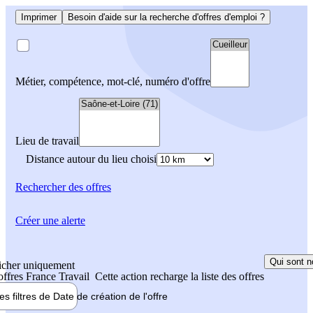
Imprimer
Besoin d'aide sur la recherche d'offres d'emploi ?
Métier, compétence, mot-clé, numéro d'offre
Lieu de travail
Distance autour du lieu choisi
Rechercher
des offres
Créer une alerte
Qui sont n
icher uniquement
 offres France Travail
Cette action recharge la liste des offres
les filtres de
Date de création
de l'offre