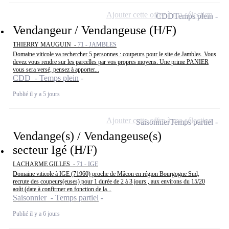
Ajouter cette offre à ma sélection
CDD
Temps plein
Vendangeur / Vendangeuse (H/F)
THIERRY MAUGUIN -
71 - JAMBLES
Domaine viticole va rechercher 5 personnes : coupeurs pour le site de Jambles. Vous
devez vous rendre sur les parcelles par vos propres moyens. Une prime PANIER
vous sera versé, pensez à apporter...
CDD - Temps plein
Publié il y a 5 jours
Ajouter cette offre à ma sélection
Saisonnier
Temps partiel
Vendange(s) / Vendangeuse(s)
secteur Igé (H/F)
LACHARME GILLES -
71 - IGE
Domaine viticole à IGE (71960) proche de Mâcon en région Bourgogne Sud,
recrute des coupeurs(euses) pour 1 durée de 2 à 3 jours , aux environs du 15/20
août (date à confirmer en fonction de la...
Saisonnier - Temps partiel
Publié il y a 6 jours