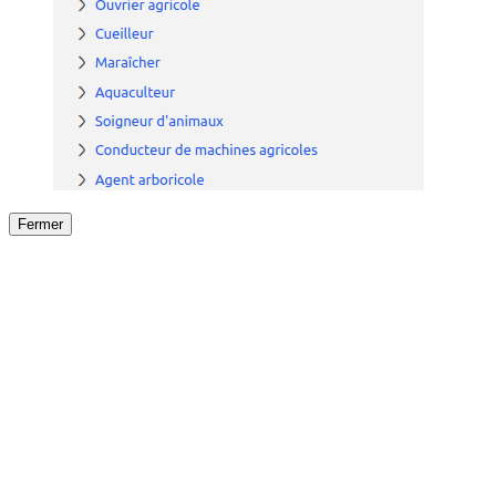
Fermer
Fermer
le détail de l'offre
/
Offre
sur
Offre précéden