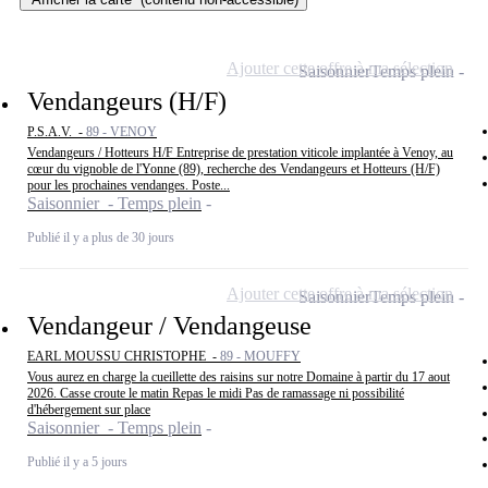
Ajouter cette offre à ma sélection
Saisonnier
Temps plein
Vendangeurs (H/F)
P.S.A.V. -
89 - VENOY
Vendangeurs / Hotteurs H/F Entreprise de prestation viticole implantée à Venoy, au
cœur du vignoble de l'Yonne (89), recherche des Vendangeurs et Hotteurs (H/F)
pour les prochaines vendanges. Poste...
Saisonnier - Temps plein
Publié il y a plus de 30 jours
Ajouter cette offre à ma sélection
Saisonnier
Temps plein
Vendangeur / Vendangeuse
EARL MOUSSU CHRISTOPHE -
89 - MOUFFY
Vous aurez en charge la cueillette des raisins sur notre Domaine à partir du 17 aout
2026. Casse croute le matin Repas le midi Pas de ramassage ni possibilité
d'hébergement sur place
Saisonnier - Temps plein
Publié il y a 5 jours