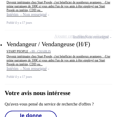
Devenir intérimaire chez Start People, c'est bénéficier de nombreux avantages : -Une
prime parrainage de 100€ si vous aidez l'un de vos amis à être employé par Start
People en intérim, CDD ou...
Intérim - Non renseigné
Publié il y a 17 jours
Ajouter cette offre à ma sélection
Intérim
Non renseigné
Vendangeur / Vendangeuse (H/F)
START PEOPLE -
89 - CHABLIS
Devenir intérimaire chez Start People, c'est bénéficier de nombreux avantages : -Une
prime parrainage de 100€ si vous aidez l'un de vos amis à être employé par Start
People en intérim, CDD ou...
Intérim - Non renseigné
Publié il y a 17 jours
Votre avis nous intéresse
Qu'avez-vous pensé du service de recherche d'offres ?