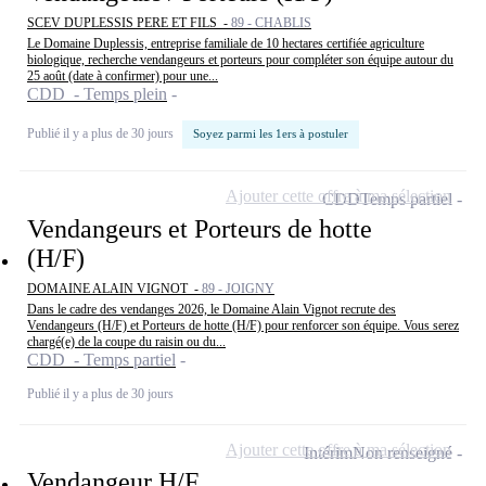
SCEV DUPLESSIS PERE ET FILS -
89 - CHABLIS
Le Domaine Duplessis, entreprise familiale de 10 hectares certifiée agriculture
biologique, recherche vendangeurs et porteurs pour compléter son équipe autour du
25 août (date à confirmer) pour une...
CDD - Temps plein
Publié il y a plus de 30 jours
Soyez parmi les 1ers à postuler
Ajouter cette offre à ma sélection
CDD
Temps partiel
Vendangeurs et Porteurs de hotte
(H/F)
DOMAINE ALAIN VIGNOT -
89 - JOIGNY
Dans le cadre des vendanges 2026, le Domaine Alain Vignot recrute des
Vendangeurs (H/F) et Porteurs de hotte (H/F) pour renforcer son équipe. Vous serez
chargé(e) de la coupe du raisin ou du...
CDD - Temps partiel
Publié il y a plus de 30 jours
Ajouter cette offre à ma sélection
Intérim
Non renseigné
Vendangeur H/F