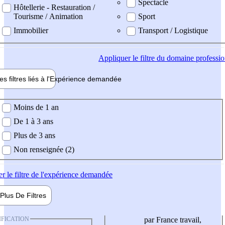
Spectacle
Hôtellerie - Restauration /
Tourisme / Animation
Sport
Immobilier
Transport / Logistique
Appliquer
le filtre du domaine professi
es filtres liés à l'
Expérience
demandée
ience demandée
Moins de 1 an
De 1 à 3 ans
Plus de 3 ans
Non renseignée (2)
er
le filtre de l'expérience demandée
Plus De
Filtres
IFICATION
par France travail,