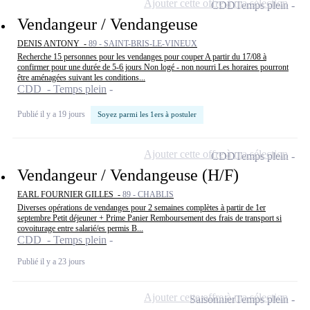
Ajouter cette offre à ma sélection
CDD
Temps plein
Vendangeur / Vendangeuse
DENIS ANTONY -
89 - SAINT-BRIS-LE-VINEUX
Recherche 15 personnes pour les vendanges pour couper A partir du 17/08 à
confirmer pour une durée de 5-6 jours Non logé - non nourri Les horaires pourront
être aménagées suivant les conditions...
CDD - Temps plein
Publié il y a 19 jours
Soyez parmi les 1ers à postuler
Ajouter cette offre à ma sélection
CDD
Temps plein
Vendangeur / Vendangeuse (H/F)
EARL FOURNIER GILLES -
89 - CHABLIS
Diverses opérations de vendanges pour 2 semaines complètes à partir de 1er
septembre Petit déjeuner + Prime Panier Remboursement des frais de transport si
covoiturage entre salarié/es permis B...
CDD - Temps plein
Publié il y a 23 jours
Ajouter cette offre à ma sélection
Saisonnier
Temps plein