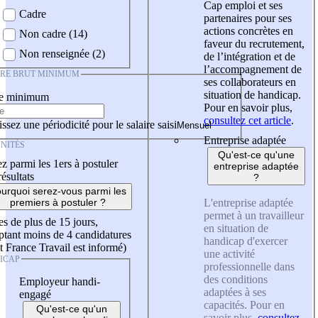
Cap emploi et ses
Cadre
partenaires pour ses
actions concrètes en
Non cadre (14)
faveur du recrutement,
Non renseignée (2)
de l’intégration et de
l’accompagnement de
IRE BRUT MINIMUM
ses collaborateurs en
situation de handicap.
re minimum
Pour en savoir plus,
consultez cet article
.
ssez une périodicité pour le salaire saisi
Entreprise adaptée
NITÉS
Qu'est-ce qu'une
z parmi les 1ers à postuler
entreprise adaptée
résultats
?
urquoi serez-vous parmi les
L'entreprise adaptée
premiers à postuler ?
permet à un travailleur
es de plus de 15 jours,
en situation de
tant moins de 4 candidatures
handicap d'exercer
t France Travail est informé)
une activité
ICAP
professionnelle dans
des conditions
Employeur handi-
adaptées à ses
engagé
capacités. Pour en
Qu'est-ce qu'un
savoir plus,
consultez