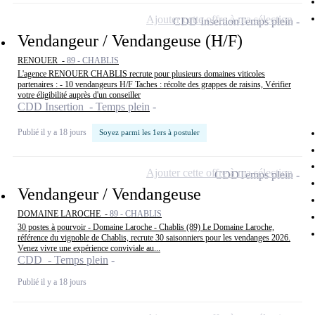
Ajouter cette offre à ma sélection
CDD Insertion
Temps plein
Vendangeur / Vendangeuse (H/F)
RENOUER -
89 - CHABLIS
L'agence RENOUER CHABLIS recrute pour plusieurs domaines viticoles
partenaires : - 10 vendangeurs H/F Taches : récolte des grappes de raisins, Vérifier
votre éligibilité auprès d'un conseiller
CDD Insertion - Temps plein
Publié il y a 18 jours
Soyez parmi les 1ers à postuler
Ajouter cette offre à ma sélection
CDD
Temps plein
Vendangeur / Vendangeuse
DOMAINE LAROCHE -
89 - CHABLIS
30 postes à pourvoir - Domaine Laroche - Chablis (89) Le Domaine Laroche,
référence du vignoble de Chablis, recrute 30 saisonniers pour les vendanges 2026.
Venez vivre une expérience conviviale au...
CDD - Temps plein
Publié il y a 18 jours