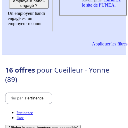
employeur handi-
le site de l’UNEA
.
engagé ?
Un employeur handi-
engagé est un
employeur reconnu
Appliquer
les filtres
16 offres
pour Cueilleur - Yonne
(89)
Trier par
Pertinence
Pertinence
Date
Afficher la carte
(contenu non-accessible)