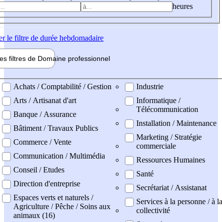
heures
er
le filtre de durée hebdomadaire
les filtres de
Domaine pro
fessionnel
ne professionel
Achats / Comptabilité / Gestion
Industrie
Arts / Artisanat d'art
Informatique /
Télécommunication
Banque / Assurance
Installation / Maintenance
Bâtiment / Travaux Publics
Marketing / Stratégie
Commerce / Vente
commerciale
Communication / Multimédia
Ressources Humaines
Conseil / Etudes
Santé
Direction d'entreprise
Secrétariat / Assistanat
Espaces verts et naturels /
Services à la personne / à l
Agriculture / Pêche / Soins aux
collectivité
animaux (16)