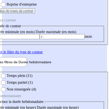
Reprise d'entreprise
plus
de types de contrat
 DE CONTRAT
ée de contrat
ée minimale (en mois)
Durée maximale (en mois)
mois
er
le filtre du type de contrat
les filtres de
Durée hebdo
madaire
 hebdomadaire
Temps plein (11)
Temps partiel (1)
Non renseignée (4)
 HEBDOMADAIRE
cisez la durée hebdomadaire :
ée minimale (en heure)
Durée maximale (en heure)