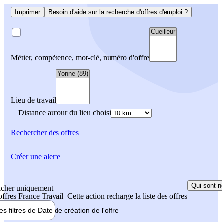
Imprimer
Besoin d'aide sur la recherche d'offres d'emploi ?
Métier, compétence, mot-clé, numéro d'offre
Lieu de travail
Distance autour du lieu choisi
Rechercher
des offres
Créer une alerte
Qui sont n
icher uniquement
 offres France Travail
Cette action recharge la liste des offres
les filtres de
Date de création
de l'offre