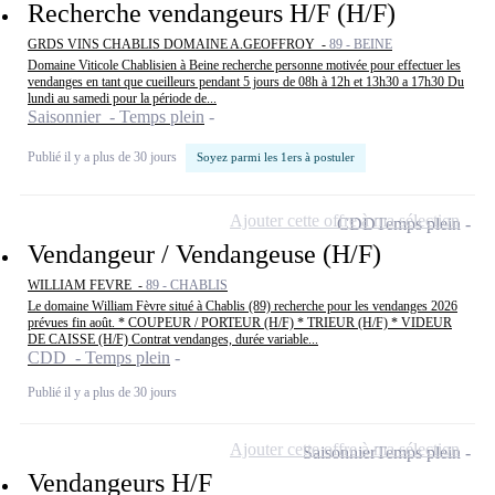
Recherche vendangeurs H/F (H/F)
GRDS VINS CHABLIS DOMAINE A.GEOFFROY -
89 - BEINE
Domaine Viticole Chablisien à Beine recherche personne motivée pour effectuer les
vendanges en tant que cueilleurs pendant 5 jours de 08h à 12h et 13h30 a 17h30 Du
lundi au samedi pour la période de...
Saisonnier - Temps plein
Publié il y a plus de 30 jours
Soyez parmi les 1ers à postuler
Ajouter cette offre à ma sélection
CDD
Temps plein
Vendangeur / Vendangeuse (H/F)
WILLIAM FEVRE -
89 - CHABLIS
Le domaine William Fèvre situé à Chablis (89) recherche pour les vendanges 2026
prévues fin août. * COUPEUR / PORTEUR (H/F) * TRIEUR (H/F) * VIDEUR
DE CAISSE (H/F) Contrat vendanges, durée variable...
CDD - Temps plein
Publié il y a plus de 30 jours
Ajouter cette offre à ma sélection
Saisonnier
Temps plein
Vendangeurs H/F