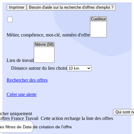
Imprimer
Besoin d'aide sur la recherche d'offres d'emploi ?
Métier, compétence, mot-clé, numéro d'offre
Lieu de travail
Distance autour du lieu choisi
Rechercher
des offres
Créer une alerte
Qui sont n
icher uniquement
 offres France Travail
Cette action recharge la liste des offres
les filtres de
Date de création
de l'offre