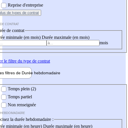
Reprise d'entreprise
plus
de types de contrat
 DE CONTRAT
ée de contrat
ée minimale (en mois)
Durée maximale (en mois)
mois
er
le filtre du type de contrat
les filtres de
Durée hebdo
madaire
 hebdomadaire
Temps plein (2)
Temps partiel
Non renseignée
 HEBDOMADAIRE
cisez la durée hebdomadaire :
ée minimale (en heure)
Durée maximale (en heure)