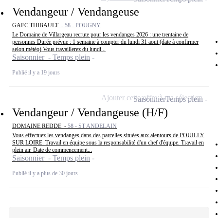
Vendangeur / Vendangeuse
GAEC THIBAULT -
58 - POUGNY
Le Domaine de Villargeau recrute pour les vendanges 2026 : une trentaine de
personnes Durée prévue : 1 semaine à compter du lundi 31 aout (date à confirmer
selon météo) Vous travaillerez du lundi...
Saisonnier - Temps plein
Publié il y a 19 jours
Ajouter cette offre à ma sélection
Saisonnier
Temps plein
Vendangeur / Vendangeuse (H/F)
DOMAINE REDDE -
58 - ST ANDELAIN
Vous effectuez les vendanges dans des parcelles situées aux alentours de POUILLY
SUR LOIRE. Travail en équipe sous la responsabilité d'un chef d'équipe. Travail en
plein air. Date de commencement...
Saisonnier - Temps plein
Publié il y a plus de 30 jours