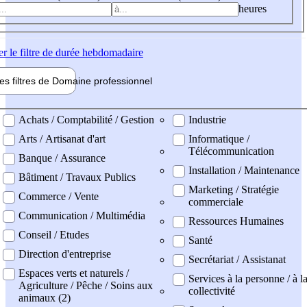
heures
er
le filtre de durée hebdomadaire
les filtres de
Domaine pro
fessionnel
ne professionel
Achats / Comptabilité / Gestion
Industrie
Arts / Artisanat d'art
Informatique /
Télécommunication
Banque / Assurance
Installation / Maintenance
Bâtiment / Travaux Publics
Marketing / Stratégie
Commerce / Vente
commerciale
Communication / Multimédia
Ressources Humaines
Conseil / Etudes
Santé
Direction d'entreprise
Secrétariat / Assistanat
Espaces verts et naturels /
Services à la personne / à l
Agriculture / Pêche / Soins aux
collectivité
animaux (2)