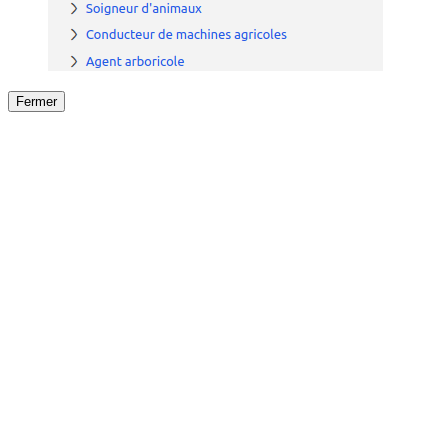
Fermer
Fermer
le détail de l'offre
/
Offre
sur
Offre précéden