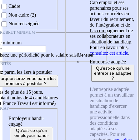
Cap emploi et ses
Cadre
partenaires pour ses
actions concrètes en
Non cadre (2)
faveur du recrutement,
Non renseignée
de l’intégration et de
l’accompagnement de
IRE BRUT MINIMUM
ses collaborateurs en
situation de handicap.
re minimum
Pour en savoir plus,
consultez cet article
.
ssez une périodicité pour le salaire saisi
Entreprise adaptée
NITÉS
Qu'est-ce qu'une
z parmi les 1ers à postuler
entreprise adaptée
?
urquoi serez-vous parmi les
premiers à postuler ?
L'entreprise adaptée
es de plus de 15 jours,
permet à un travailleur
tant moins de 4 candidatures
en situation de
t France Travail est informé)
handicap d'exercer
ICAP
une activité
professionnelle dans
Employeur handi-
des conditions
engagé
adaptées à ses
Qu'est-ce qu'un
capacités. Pour en
employeur handi-
savoir plus,
consultez