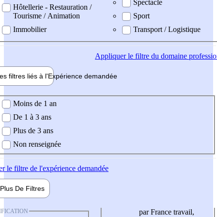
Spectacle
Hôtellerie - Restauration /
Tourisme / Animation
Sport
Immobilier
Transport / Logistique
Appliquer
le filtre du domaine professi
es filtres liés à l'
Expérience
demandée
ience demandée
Moins de 1 an
De 1 à 3 ans
Plus de 3 ans
Non renseignée
er
le filtre de l'expérience demandée
Plus De
Filtres
IFICATION
par France travail,