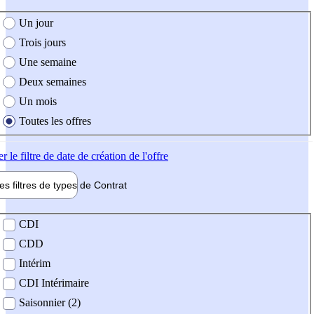
e création de l'offre
Un jour
Trois jours
Une semaine
Deux semaines
Un mois
Toutes les offres
er
le filtre de date de création de l'offre
les filtres de types de
Contrat
de contrat
CDI
CDD
Intérim
CDI Intérimaire
Saisonnier (2)