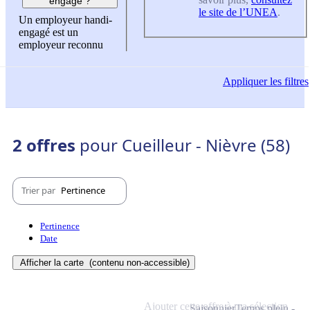
engagé ?
le site de l’UNEA
.
Un employeur handi-
engagé est un
employeur reconnu
Appliquer
les filtres
2 offres
pour Cueilleur - Nièvre (58)
Trier par
Pertinence
Pertinence
Date
Afficher la carte
(contenu non-accessible)
Ajouter cette offre à ma sélection
Saisonnier
Temps plein