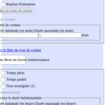
Reprise d'entreprise
plus
de types de contrat
 DE CONTRAT
ée de contrat
ée minimale (en mois)
Durée maximale (en mois)
mois
er
le filtre du type de contrat
les filtres de
Durée hebdo
madaire
 hebdomadaire
Temps plein
Temps partiel
Non renseignée (1)
 HEBDOMADAIRE
cisez la durée hebdomadaire :
ée minimale (en heure)
Durée maximale (en heure)