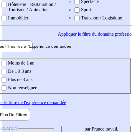
Spectacle
Hôtellerie - Restauration /
Tourisme / Animation
Sport
Immobilier
Transport / Logistique
Appliquer
le filtre du domaine professi
es filtres liés à l'
Expérience
demandée
ience demandée
Moins de 1 an
De 1 à 3 ans
Plus de 3 ans
Non renseignée
er
le filtre de l'expérience demandée
Plus De
Filtres
IFICATION
par France travail,