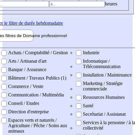
heures
er
le filtre de durée hebdomadaire
les filtres de
Domaine pro
fessionnel
ne professionel
Achats / Comptabilité / Gestion
Industrie
Arts / Artisanat d'art
Informatique /
Télécommunication
Banque / Assurance
Installation / Maintenance
Bâtiment / Travaux Publics (1)
Marketing / Stratégie
Commerce / Vente
commerciale
Communication / Multimédia
Ressources Humaines
Conseil / Etudes
Santé
Direction d'entreprise
Secrétariat / Assistanat
Espaces verts et naturels /
Services à la personne / à l
Agriculture / Pêche / Soins aux
collectivité
animaux