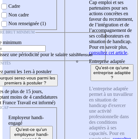
Cap emploi et ses
Cadre
partenaires pour ses
actions concrètes en
Non cadre
faveur du recrutement,
Non renseignée (1)
de l’intégration et de
l’accompagnement de
IRE BRUT MINIMUM
ses collaborateurs en
situation de handicap.
re minimum
Pour en savoir plus,
consultez cet article
.
ssez une périodicité pour le salaire saisi
Entreprise adaptée
NITÉS
Qu'est-ce qu'une
z parmi les 1ers à postuler
entreprise adaptée
?
urquoi serez-vous parmi les
premiers à postuler ?
L'entreprise adaptée
es de plus de 15 jours,
permet à un travailleur
tant moins de 4 candidatures
en situation de
t France Travail est informé)
handicap d'exercer
ICAP
une activité
professionnelle dans
Employeur handi-
des conditions
engagé
adaptées à ses
Qu'est-ce qu'un
capacités. Pour en
employeur handi-
savoir plus,
consultez