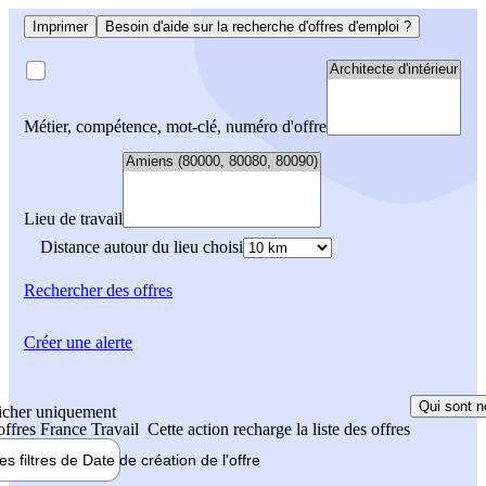
Imprimer
Besoin d'aide sur la recherche d'offres d'emploi ?
Métier, compétence, mot-clé, numéro d'offre
Lieu de travail
Distance autour du lieu choisi
Rechercher
des offres
Créer une alerte
Qui sont n
icher uniquement
 offres France Travail
Cette action recharge la liste des offres
les filtres de
Date de création
de l'offre