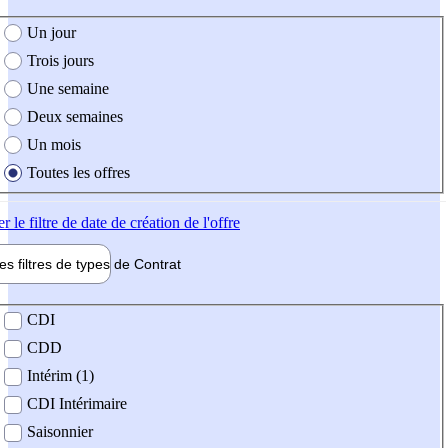
e création de l'offre
Un jour
Trois jours
Une semaine
Deux semaines
Un mois
Toutes les offres
er
le filtre de date de création de l'offre
les filtres de types de
Contrat
de contrat
CDI
CDD
Intérim (1)
CDI Intérimaire
Saisonnier