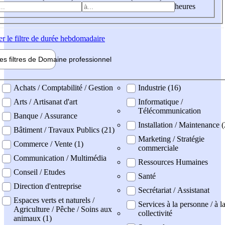
heures
er
le filtre de durée hebdomadaire
les filtres de
Domaine pro
fessionnel
ne professionel
Achats / Comptabilité / Gestion
Industrie (16)
Arts / Artisanat d'art
Informatique /
Télécommunication
Banque / Assurance
Installation / Maintenance (
Bâtiment / Travaux Publics (21)
Marketing / Stratégie
Commerce / Vente (1)
commerciale
Communication / Multimédia
Ressources Humaines
Conseil / Etudes
Santé
Direction d'entreprise
Secrétariat / Assistanat
Espaces verts et naturels /
Services à la personne / à l
Agriculture / Pêche / Soins aux
collectivité
animaux (1)