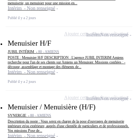
menuiserie, un menuisier pour une mission en...
Intérim - Non renseigné
Publié il y a 2 jours
Ajouter cette offre à ma sélection
Intérim
Non renseigné
Menuisier H/F
JUBIL INTÉRIM -
80 - AMIENS
POSTE : Menuisier H/F DESCRIPTION : L'agence JUBIL INTERIM Amiens
recherche pour l'un de ses clients sur Amiens un Menuisier. Missions confiées : -
découpe, assemblage et montage des éléments de...
Intérim - Non renseigné
Publié il y a 2 jours
Ajouter cette offre à ma sélection
Intérim
Non renseigné
Menuisier / Menuisière (H/F)
SYNERGIE -
80 - AMIENS
Description du poste : Vous serez en charge de la pose d'ouvrages de menuiserie
intérieure et/ou extérieure, auprès d'une clientèle de particuliers et de professionnels.
Vos missions Pose de...
Intérim - Non renseigné