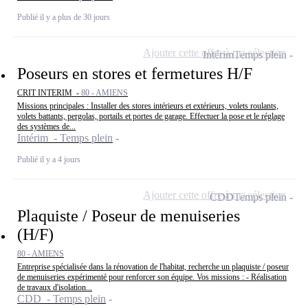
Publié il y a plus de 30 jours
Ajouter cette offre à ma sélection
Intérim
Temps plein
Poseurs en stores et fermetures H/F
CRIT INTERIM -
80 - AMIENS
Missions principales : Installer des stores intérieurs et extérieurs, volets roulants,
volets battants, pergolas, portails et portes de garage. Effectuer la pose et le réglage
des systèmes de...
Intérim - Temps plein
Publié il y a 4 jours
Ajouter cette offre à ma sélection
CDD
Temps plein
Plaquiste / Poseur de menuiseries
(H/F)
80 - AMIENS
Entreprise spécialisée dans la rénovation de l'habitat, recherche un plaquiste / poseur
de menuiseries expérimenté pour renforcer son équipe. Vos missions : - Réalisation
de travaux d'isolation...
CDD - Temps plein