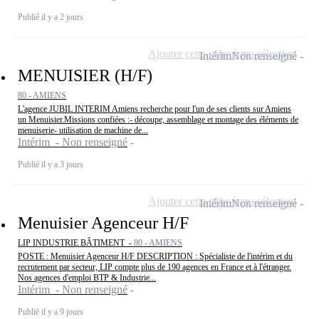
Publié il y a 2 jours
Ajouter cette offre à ma sélection
Intérim
Non renseigné
MENUISIER (H/F)
80 - AMIENS
L'agence JUBIL INTERIM Amiens recherche pour l'un de ses clients sur Amiens
un Menuisier.Missions confiées :- découpe, assemblage et montage des éléments de
menuiserie- utilisation de machine de...
Intérim - Non renseigné
Publié il y a 3 jours
Ajouter cette offre à ma sélection
Intérim
Non renseigné
Menuisier Agenceur H/F
LIP INDUSTRIE BÂTIMENT -
80 - AMIENS
POSTE : Menuisier Agenceur H/F DESCRIPTION : Spécialiste de l'intérim et du
recrutement par secteur, LIP compte plus de 190 agences en France et à l'étranger.
Nos agences d'emploi BTP & Industrie...
Intérim - Non renseigné
Publié il y a 9 jours