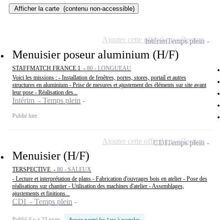
Afficher la carte
(contenu non-accessible)
Ajouter cette offre à ma sélection
Intérim
Temps plein
Menuisier poseur aluminium (H/F)
STAFFMATCH FRANCE 1 -
80 - LONGUEAU
Voici les missions : - Installation de fenêtres, portes, stores, portail et autres
structures en aluminium - Prise de mesures et ajustement des éléments sur site avant
leur pose - Réalisation des...
Intérim - Temps plein
Publié hier
Ajouter cette offre à ma sélection
CDI
Temps plein
Menuisier (H/F)
TERSPECTIVE -
80 - SALEUX
- Lecture et interprétation de plans - Fabrication d'ouvrages bois en atelier - Pose des
réalisations sur chantier - Utilisation des machines d'atelier - Assemblages,
ajustements et finitions...
CDI - Temps plein
Publié il y a 23 jours
Soyez parmi les 1ers à postuler