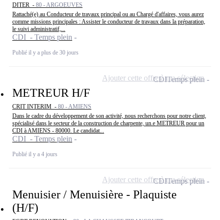
DITER -
80 - ARGOEUVES
Rattaché(e) au Conducteur de travaux principal ou au Chargé d'affaires, vous aurez
comme missions principales : Assister le conducteur de travaux dans la préparation,
le suivi administratif,...
CDI - Temps plein
Publié il y a plus de 30 jours
Ajouter cette offre à ma sélection
CDI
Temps plein
METREUR H/F
CRIT INTERIM -
80 - AMIENS
Dans le cadre du développement de son activité, nous recherchons pour notre client,
spécialisé dans le secteur de la construction de charpente, un.e METREUR pour un
CDI à AMIENS - 80000. Le candidat...
CDI - Temps plein
Publié il y a 4 jours
Ajouter cette offre à ma sélection
CDI
Temps plein
Menuisier / Menuisière - Plaquiste
(H/F)