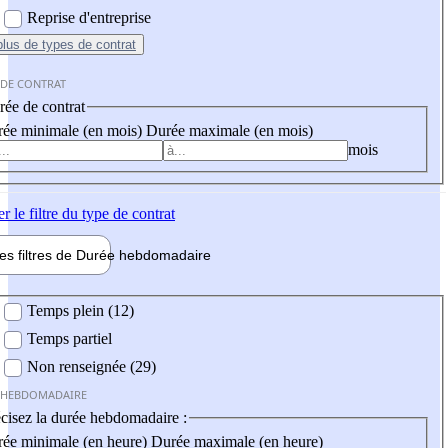
Reprise d'entreprise
plus
de types de contrat
 DE CONTRAT
ée de contrat
ée minimale (en mois)
Durée maximale (en mois)
mois
er
le filtre du type de contrat
les filtres de
Durée hebdo
madaire
 hebdomadaire
Temps plein (12)
Temps partiel
Non renseignée (29)
 HEBDOMADAIRE
cisez la durée hebdomadaire :
ée minimale (en heure)
Durée maximale (en heure)