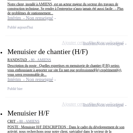
Notre client, installé à AMIENS, est un acteur majeur du secteur des travaux de
construction technique. Se rendre à l'entreprise n'aura jamais été aussi facile : - Plus
de problèmes de stationnement...
Intérim - Non renseigné
Publié aujourd'hui
Ajouter cette offre à ma sélection
Intérim
Non renseigné
Menuisier de chantier (H/F)
RANDSTAD -
80 - AMIENS
Description du poste : Quelles expertises en menuiserie de chantier (F/H) seriez-
vous enthousiaste à apporter sur site En tant que professionnel(le) expérimenté(e),
vous serez responsable de...
Intérim - Non renseigné
Publié hier
Ajouter cette offre à ma sélection
Intérim
Non renseigné
Menuisier H/F
CRIT -
80 - AMIENS
POSTE : Menuisier H/F DESCRIPTION : Dans le cadre du développement de son
activité, nous recherchons pour notre client, spécialisé dans le secteur de la