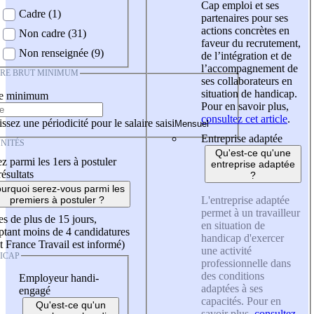
Cap emploi et ses
Cadre (1)
partenaires pour ses
actions concrètes en
Non cadre (31)
faveur du recrutement,
Non renseignée (9)
de l’intégration et de
l’accompagnement de
IRE BRUT MINIMUM
ses collaborateurs en
situation de handicap.
re minimum
Pour en savoir plus,
consultez cet article
.
ssez une périodicité pour le salaire saisi
Entreprise adaptée
NITÉS
Qu'est-ce qu'une
z parmi les 1ers à postuler
entreprise adaptée
résultats
?
urquoi serez-vous parmi les
L'entreprise adaptée
premiers à postuler ?
permet à un travailleur
es de plus de 15 jours,
en situation de
tant moins de 4 candidatures
handicap d'exercer
t France Travail est informé)
une activité
ICAP
professionnelle dans
des conditions
Employeur handi-
adaptées à ses
engagé
capacités. Pour en
Qu'est-ce qu'un
savoir plus,
consultez