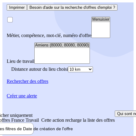
Imprimer
Besoin d'aide sur la recherche d'offres d'emploi ?
Métier, compétence, mot-clé, numéro d'offre
Lieu de travail
Distance autour du lieu choisi
Rechercher
des offres
Créer une alerte
Qui sont n
icher uniquement
 offres France Travail
Cette action recharge la liste des offres
les filtres de
Date de création
de l'offre