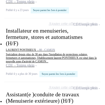
CDI - Temps plein
Publié il y a 23 jours
Soyez parmi les 1ers à postuler
Ajouter cette offre à ma sélection
CDI
Temps plein
Installateur en menuiseries,
fermeture, stores et automatismes
(H/F)
LAURENT PONTHIEUX -
80 - CAMON
Spécialiste depuis plus de 30 ans dans l'installation de protections solaires,
fermetures et automatismes, l'établissement laurent PONTHIEUX est situé dans la
nouvelle zone d'activité de CAMON...
CDI - Temps plein
Publié il y a plus de 30 jours
Soyez parmi les 1ers à postuler
Ajouter cette offre à ma sélection
CDI
Temps plein
Assistant(e )conduite de travaux
(Menuiserie extérieure) (H/F)