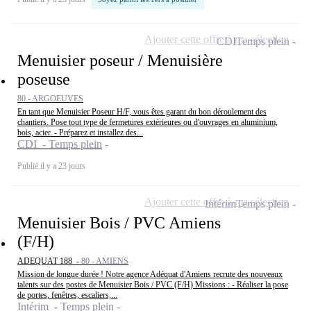
Ajouter cette offre à ma sélection
CDI
Temps plein
Menuisier poseur / Menuisière
poseuse
80 - ARGOEUVES
En tant que Menuisier Poseur H/F, vous êtes garant du bon déroulement des
chantiers. Pose tout type de fermetures extérieures ou d'ouvrages en aluminium,
bois, acier. - Préparez et installez des...
CDI - Temps plein
Publié il y a 23 jours
Ajouter cette offre à ma sélection
Intérim
Temps plein
Menuisier Bois / PVC Amiens
(F/H)
ADEQUAT 188 -
80 - AMIENS
Mission de longue durée ! Notre agence Adéquat d'Amiens recrute des nouveaux
talents sur des postes de Menuisier Bois / PVC (F/H) Missions : - Réaliser la pose
de portes, fenêtres, escaliers,...
Intérim - Temps plein