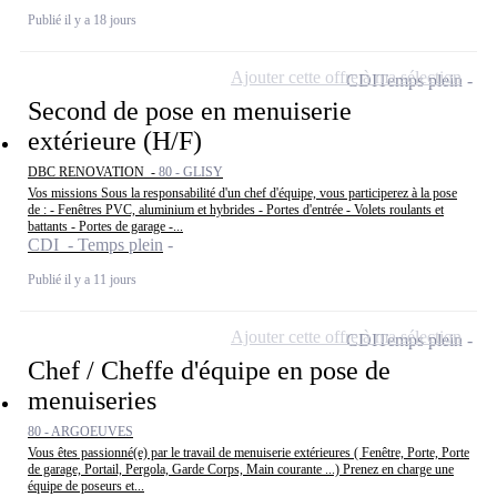
Publié il y a 18 jours
Ajouter cette offre à ma sélection
CDI
Temps plein
Second de pose en menuiserie
extérieure (H/F)
DBC RENOVATION -
80 - GLISY
Vos missions Sous la responsabilité d'un chef d'équipe, vous participerez à la pose
de : - Fenêtres PVC, aluminium et hybrides - Portes d'entrée - Volets roulants et
battants - Portes de garage -...
CDI - Temps plein
Publié il y a 11 jours
Ajouter cette offre à ma sélection
CDI
Temps plein
Chef / Cheffe d'équipe en pose de
menuiseries
80 - ARGOEUVES
Vous êtes passionné(e) par le travail de menuiserie extérieures ( Fenêtre, Porte, Porte
de garage, Portail, Pergola, Garde Corps, Main courante ...) Prenez en charge une
équipe de poseurs et...