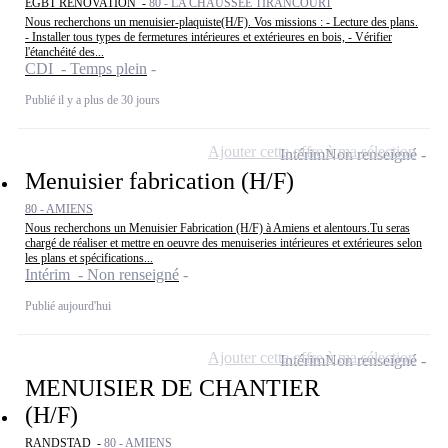
EGBT RENOVATION -
80 - LA CHAUSSEE TIRANCOURT
Nous recherchons un menuisier-plaquiste(H/F). Vos missions : - Lecture des plans.
- Installer tous types de fermetures intérieures et extérieures en bois, - Vérifier
l'étanchéité des...
CDI - Temps plein
Publié il y a plus de 30 jours
Ajouter cette offre à ma sélection
Intérim
Non renseigné
Menuisier fabrication (H/F)
80 - AMIENS
Nous recherchons un Menuisier Fabrication (H/F) à Amiens et alentours.Tu seras
chargé de réaliser et mettre en oeuvre des menuiseries intérieures et extérieures selon
les plans et spécifications...
Intérim - Non renseigné
Publié aujourd'hui
Ajouter cette offre à ma sélection
Intérim
Non renseigné
MENUISIER DE CHANTIER
(H/F)
RANDSTAD -
80 - AMIENS