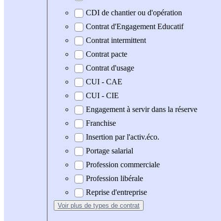
CDI de chantier ou d'opération
Contrat d'Engagement Educatif
Contrat intermittent
Contrat pacte
Contrat d'usage
CUI - CAE
CUI - CIE
Engagement à servir dans la réserve
Franchise
Insertion par l'activ.éco.
Portage salarial
Profession commerciale
Profession libérale
Reprise d'entreprise
Voir plus
de types de contrat