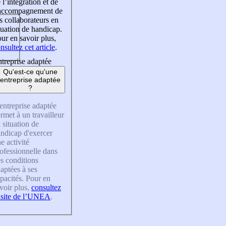
 l’intégration et de
’accompagnement de
s collaborateurs en
tuation de handicap.
ur en savoir plus,
nsultez cet article
.
treprise adaptée
Qu'est-ce qu'une
entreprise adaptée
?
entreprise adaptée
rmet à un travailleur
 situation de
ndicap d'exercer
e activité
ofessionnelle dans
s conditions
aptées à ses
pacités. Pour en
voir plus,
consultez
 site de l’UNEA
.