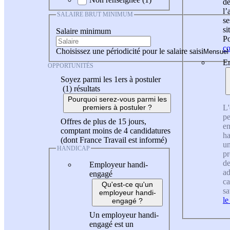
de
l
SALAIRE BRUT MINIMUM
se
si
Salaire minimum
Po
co
Choisissez une périodicité pour le salaire saisi
En
OPPORTUNITÉS
Soyez parmi les 1ers à postuler
(1)
résultats
Pourquoi serez-vous parmi les
L'
premiers à postuler ?
pe
Offres de plus de 15 jours,
en
comptant moins de 4 candidatures
ha
(dont France Travail est informé)
un
HANDICAP
pr
de
Employeur handi-
ad
engagé
ca
Qu'est-ce qu'un
sa
employeur handi-
le
engagé ?
Un employeur handi-
engagé est un