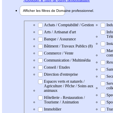
Appliquer
le filtre de durée hebdomadaire
Afficher les filtres de
Domaine pro
fessionnel
Domaine professionel
Achats / Comptabilité / Gestion
Indu
Arts / Artisanat d'art
Info
Tél
Banque / Assurance
Inst
Bâtiment / Travaux Publics (8)
Mark
Commerce / Vente
com
Communication / Multimédia
Res
Conseil / Etudes
San
Direction d'entreprise
Secr
Espaces verts et naturels /
Serv
Agriculture / Pêche / Soins aux
coll
animaux
Spe
Hôtellerie - Restauration /
Tourisme / Animation
Spo
Immobilier
Tran