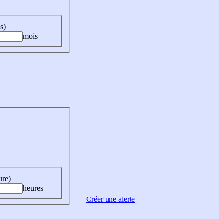
s)
mois
ure)
heures
Créer une alerte