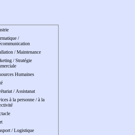
strie
rmatique /
écommunication
allation / Maintenance
eting / Stratégie
merciale
sources Humaines
té
étariat / Assistanat
ices à la personne / à la
ectivité
ctacle
rt
sport / Logistique