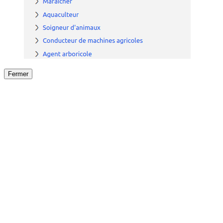
Fermer
Fermer
le détail de l'offre
/
Offre
sur
Offre précéden