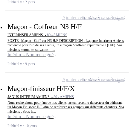
Publié il y a 2 jours
Ajouter cette offre à ma sélection
Intérim
Non renseigné
Maçon - Coffreur N3 H/F
INTERINSER AMIENS -
80 - AMIENS
POSTE : Maçon - Coffreur N3 H/F DESCRIPTION : L'agence Interinser Amiens
recherche pour l'un de ses clients, un.e maçon / coffreur expérimenté.e (H/F). Vos
missions seront les suivantes : -...
Intérim - Non renseigné
Publié il y a 9 jours
Ajouter cette offre à ma sélection
Intérim
Non renseigné
Maçon-finisseur H/F/X
JANUS INTERIM AMIENS -
80 - AMIENS
Nous recherchons pour l'un de nos clients, acteur reconnu du secteur du bâtiment,
un Maçon Finisseur H/F afin de renforcer ses équipes sur différents chantiers. Vos
missions : Sous la...
Intérim - Non renseigné
Publié il y a 10 jours