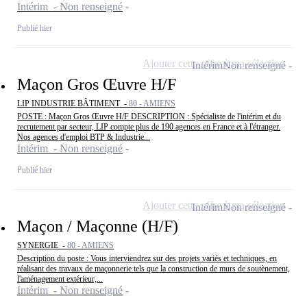
Intérim - Non renseigné
Publié hier
Ajouter cette offre à ma sélection
Intérim
Non renseigné
Maçon Gros Œuvre H/F
LIP INDUSTRIE BÂTIMENT -
80 - AMIENS
POSTE : Maçon Gros Œuvre H/F DESCRIPTION : Spécialiste de l'intérim et du
recrutement par secteur, LIP compte plus de 190 agences en France et à l'étranger.
Nos agences d'emploi BTP & Industrie...
Intérim - Non renseigné
Publié hier
Ajouter cette offre à ma sélection
Intérim
Non renseigné
Maçon / Maçonne (H/F)
SYNERGIE -
80 - AMIENS
Description du poste : Vous interviendrez sur des projets variés et techniques, en
réalisant des travaux de maçonnerie tels que la construction de murs de soutènement,
l'aménagement extérieur,...
Intérim - Non renseigné