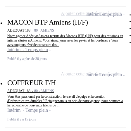
Ajouter cette offre à ma sélection
Intérim
Temps plein
MACON BTP Amiens (H/F)
ADEQUAT 188 -
80 - AMIENS
Notre agence Adéquat Amiens recrute des Maçons BTP (H/F) pour des missions en
intérim situées à Amiens. Vous aimez jouer avec les pavés et les bordures ? Vous
avez toujours rêvé de construire des...
Intérim - Temps plein
Publié il y a plus de 30 jours
Ajouter cette offre à ma sélection
Intérim
Temps plein
COFFREUR F/H
ADEQUAT 188 -
80 - AMIENS
Vous êtes passionné par la construction, le travail d'équipe et la création
d'infrastructures durables ? Rejoignez-nous au sein de notre agence, nous sommes à
la recherche de nouveaux talents de :...
Intérim - Temps plein
Publié il y a 15 jours