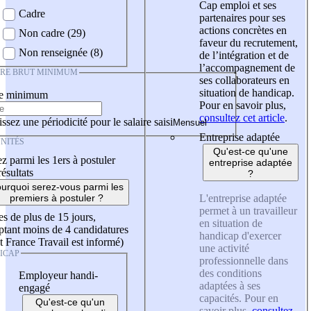
Cap emploi et ses
Cadre
partenaires pour ses
actions concrètes en
Non cadre (29)
faveur du recrutement,
Non renseignée (8)
de l’intégration et de
l’accompagnement de
IRE BRUT MINIMUM
ses collaborateurs en
situation de handicap.
re minimum
Pour en savoir plus,
consultez cet article
.
ssez une périodicité pour le salaire saisi
Entreprise adaptée
NITÉS
Qu'est-ce qu'une
z parmi les 1ers à postuler
entreprise adaptée
résultats
?
urquoi serez-vous parmi les
L'entreprise adaptée
premiers à postuler ?
permet à un travailleur
es de plus de 15 jours,
en situation de
tant moins de 4 candidatures
handicap d'exercer
t France Travail est informé)
une activité
ICAP
professionnelle dans
des conditions
Employeur handi-
adaptées à ses
engagé
capacités. Pour en
Qu'est-ce qu'un
savoir plus,
consultez