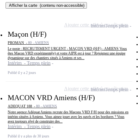
Afficher la carte
(contenu non-accessible)
Ajouter cette offre à ma sélection
Intérim
Temps plein
Maçon (H/F)
PROMAN -
80 - AMIENS
Le poste : RECRUTEMENT URGENT - MAÇON VRD (H/F) - AMIENS Vous
êtes Maçon VRD expérimenté(e) et votre AIPR est à jour ? Rejoignez une équipe
dynamique sur des chantiers situés à Amiens et ses...
Intérim - Temps plein
Publié il y a 2 jours
Ajouter cette offre à ma sélection
Intérim
Temps plein
MACON VRD Amiens (H/F)
ADEQUAT 188 -
80 - AMIENS
Notre agence Adéquat Amiens recrute des Maçons VRD F/H pour des missions en
intérim situées à Amiens. Vous aimez jouer avec les pavés et les bordures ? Vous
avez toujours rêvé de construire des...
Intérim - Temps plein
Publié il y a plus de 30 jours