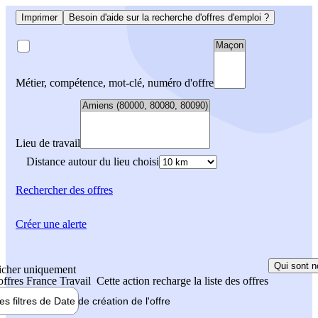
Imprimer
Besoin d'aide sur la recherche d'offres d'emploi ?
Métier, compétence, mot-clé, numéro d'offre
Lieu de travail
Distance autour du lieu choisi
Rechercher
des offres
Créer une alerte
Qui sont n
icher uniquement
 offres France Travail
Cette action recharge la liste des offres
les filtres de
Date de création
de l'offre