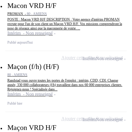
Macon VRD H/F
PROMAN -
80 - AMIENS
POSTE : Macon VRD H/F DESCRIPTION : Votre agence d'intérim PROMAN
recrute ppur l'un de son client un Maçon VRD H/F. Vos missions comprendront la
pose de réseaux ainsi que la maçonnerie de voirie. ...
Intérim - Non renseigné
Publié aujourd'hui
Ajouter cette offre à ma sélection
Intérim
Non renseigné
Maçon (f/h) (H/F)
80 - AMIENS
Randstad vous ouvre toutes les portes de l'emploi : intérim, CDD, CDI. Chaque
année, 330 000 collaborateurs (f/h) travaillent dans nos 60 000 entreprises clientes.
Rejoignez-nous ! Spécialisée dans...
Intérim - Non renseigné
Publié hier
Ajouter cette offre à ma sélection
Intérim
Non renseigné
Maçon VRD H/F