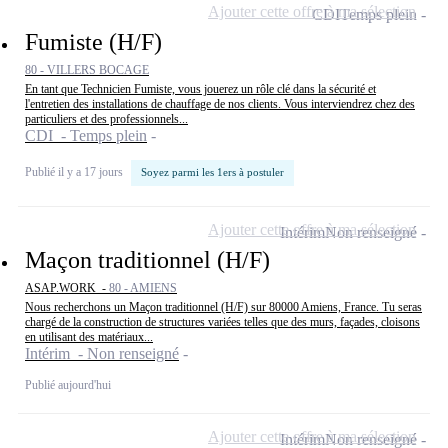
Ajouter cette offre à ma sélection
CDI
Temps plein
Fumiste (H/F)
80 - VILLERS BOCAGE
En tant que Technicien Fumiste, vous jouerez un rôle clé dans la sécurité et
l'entretien des installations de chauffage de nos clients. Vous interviendrez chez des
particuliers et des professionnels...
CDI - Temps plein
Publié il y a 17 jours
Soyez parmi les 1ers à postuler
Ajouter cette offre à ma sélection
Intérim
Non renseigné
Maçon traditionnel (H/F)
ASAP.WORK -
80 - AMIENS
Nous recherchons un Maçon traditionnel (H/F) sur 80000 Amiens, France. Tu seras
chargé de la construction de structures variées telles que des murs, façades, cloisons
en utilisant des matériaux...
Intérim - Non renseigné
Publié aujourd'hui
Ajouter cette offre à ma sélection
Intérim
Non renseigné