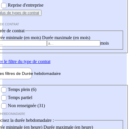
Reprise d'entreprise
plus
de types de contrat
 DE CONTRAT
ée de contrat
ée minimale (en mois)
Durée maximale (en mois)
mois
er
le filtre du type de contrat
les filtres de
Durée hebdo
madaire
 hebdomadaire
Temps plein (6)
Temps partiel
Non renseignée (31)
 HEBDOMADAIRE
cisez la durée hebdomadaire :
ée minimale (en heure)
Durée maximale (en heure)