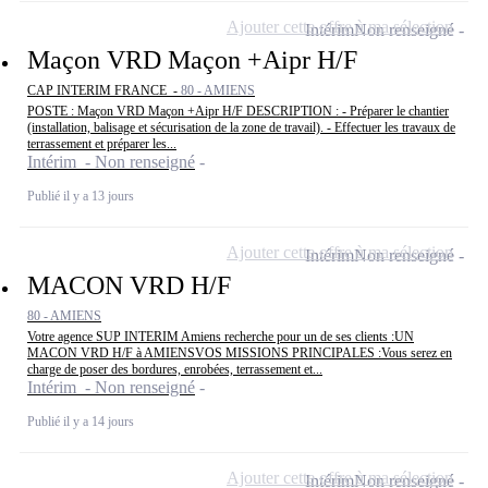
Ajouter cette offre à ma sélection
Intérim
Non renseigné
Maçon VRD Maçon +Aipr H/F
CAP INTERIM FRANCE -
80 - AMIENS
POSTE : Maçon VRD Maçon +Aipr H/F DESCRIPTION : - Préparer le chantier
(installation, balisage et sécurisation de la zone de travail). - Effectuer les travaux de
terrassement et préparer les...
Intérim - Non renseigné
Publié il y a 13 jours
Ajouter cette offre à ma sélection
Intérim
Non renseigné
MACON VRD H/F
80 - AMIENS
Votre agence SUP INTERIM Amiens recherche pour un de ses clients :UN
MACON VRD H/F à AMIENSVOS MISSIONS PRINCIPALES :Vous serez en
charge de poser des bordures, enrobées, terrassement et...
Intérim - Non renseigné
Publié il y a 14 jours
Ajouter cette offre à ma sélection
Intérim
Non renseigné