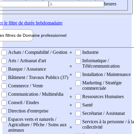
heures
er
le filtre de durée hebdomadaire
les filtres de
Domaine pro
fessionnel
ne professionel
Achats / Comptabilité / Gestion
Industrie
Arts / Artisanat d'art
Informatique /
Télécommunication
Banque / Assurance
Installation / Maintenance
Bâtiment / Travaux Publics (37)
Marketing / Stratégie
Commerce / Vente
commerciale
Communication / Multimédia
Ressources Humaines
Conseil / Etudes
Santé
Direction d'entreprise
Secrétariat / Assistanat
Espaces verts et naturels /
Services à la personne / à l
Agriculture / Pêche / Soins aux
collectivité
animaux