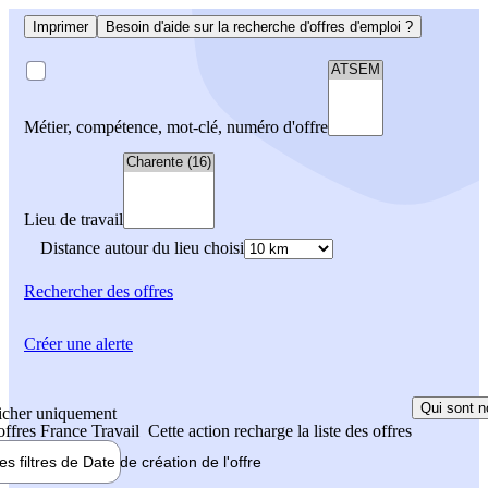
Imprimer
Besoin d'aide sur la recherche d'offres d'emploi ?
Métier, compétence, mot-clé, numéro d'offre
Lieu de travail
Distance autour du lieu choisi
Rechercher
des offres
Créer une alerte
Qui sont n
icher uniquement
 offres France Travail
Cette action recharge la liste des offres
les filtres de
Date de création
de l'offre