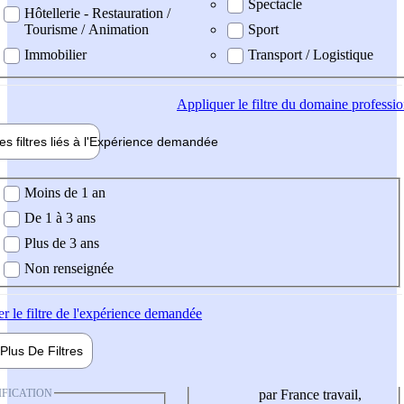
Spectacle
Hôtellerie - Restauration /
Tourisme / Animation
Sport
Immobilier
Transport / Logistique
Appliquer
le filtre du domaine professi
es filtres liés à l'
Expérience
demandée
ience demandée
Moins de 1 an
De 1 à 3 ans
Plus de 3 ans
Non renseignée
er
le filtre de l'expérience demandée
Plus De
Filtres
IFICATION
par France travail,