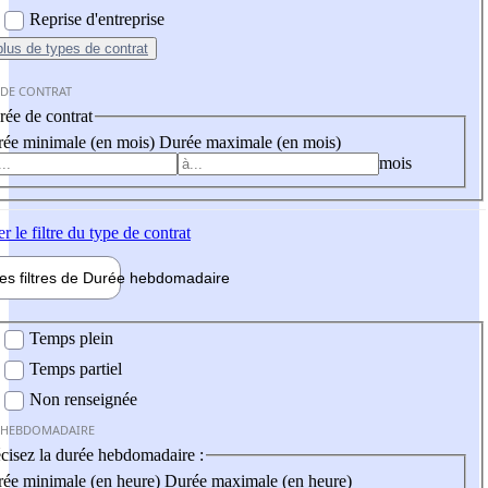
Reprise d'entreprise
plus
de types de contrat
 DE CONTRAT
ée de contrat
ée minimale (en mois)
Durée maximale (en mois)
mois
er
le filtre du type de contrat
les filtres de
Durée hebdo
madaire
 hebdomadaire
Temps plein
Temps partiel
Non renseignée
 HEBDOMADAIRE
cisez la durée hebdomadaire :
ée minimale (en heure)
Durée maximale (en heure)