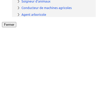
Fermer
Fermer
le détail de l'offre
/
Offre
sur
Offre précéden