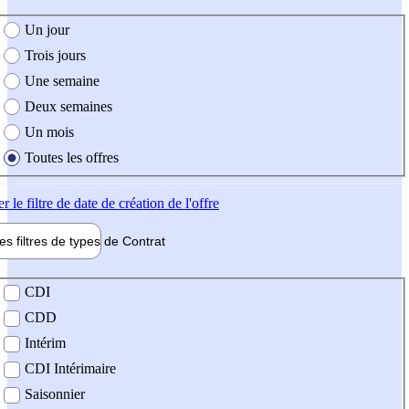
e création de l'offre
Un jour
Trois jours
Une semaine
Deux semaines
Un mois
Toutes les offres
er
le filtre de date de création de l'offre
les filtres de types de
Contrat
de contrat
CDI
CDD
Intérim
CDI Intérimaire
Saisonnier