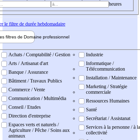
heures
er
le filtre de durée hebdomadaire
les filtres de
Domaine pro
fessionnel
ne professionel
Achats / Comptabilité / Gestion
Industrie
Arts / Artisanat d'art
Informatique /
Télécommunication
Banque / Assurance
Installation / Maintenance
Bâtiment / Travaux Publics
Marketing / Stratégie
Commerce / Vente
commerciale
Communication / Multimédia
Ressources Humaines
Conseil / Etudes
Santé
Direction d'entreprise
Secrétariat / Assistanat
Espaces verts et naturels /
Services à la personne / à l
Agriculture / Pêche / Soins aux
collectivité
animaux