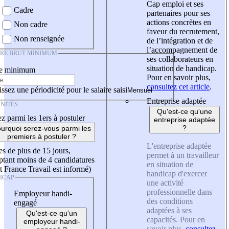
Cap emploi et ses
Cadre
partenaires pour ses
actions concrètes en
Non cadre
faveur du recrutement,
Non renseignée
de l’intégration et de
l’accompagnement de
IRE BRUT MINIMUM
ses collaborateurs en
situation de handicap.
re minimum
Pour en savoir plus,
consultez cet article
.
ssez une périodicité pour le salaire saisi
Entreprise adaptée
NITÉS
Qu'est-ce qu'une
z parmi les 1ers à postuler
entreprise adaptée
?
urquoi serez-vous parmi les
premiers à postuler ?
L'entreprise adaptée
es de plus de 15 jours,
permet à un travailleur
tant moins de 4 candidatures
en situation de
t France Travail est informé)
handicap d'exercer
ICAP
une activité
professionnelle dans
Employeur handi-
des conditions
engagé
adaptées à ses
Qu'est-ce qu'un
capacités. Pour en
employeur handi-
savoir plus,
consultez