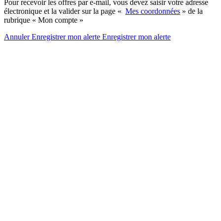
Pour recevoir les offres par e-mail, vous devez saisir votre adresse
électronique et la valider sur la page «
Mes coordonnées
» de la
rubrique « Mon compte »
Annuler
Enregistrer mon alerte
Enregistrer
mon alerte