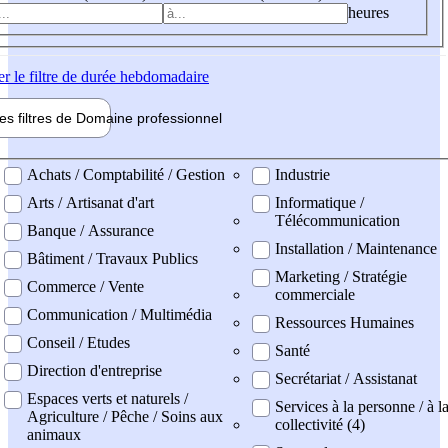
heures
er
le filtre de durée hebdomadaire
les filtres de
Domaine pro
fessionnel
ne professionel
Achats / Comptabilité / Gestion
Industrie
Arts / Artisanat d'art
Informatique /
Télécommunication
Banque / Assurance
Installation / Maintenance
Bâtiment / Travaux Publics
Marketing / Stratégie
Commerce / Vente
commerciale
Communication / Multimédia
Ressources Humaines
Conseil / Etudes
Santé
Direction d'entreprise
Secrétariat / Assistanat
Espaces verts et naturels /
Services à la personne / à l
Agriculture / Pêche / Soins aux
collectivité (4)
animaux