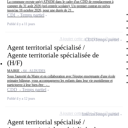
La commune recrute un(e) ATSEM dans le cadre d'un CDD de remplacement à
compter du 31 août 2026 (pré-rentrée scolaire). Un premier contrat est prévu
jusqu'au 16 octobre 2026, pour une durée de 21...
CDI - Temps partiel
Publié il y a 11 jours
Ajouter cette offre à ma sélection
CDD
Temps partiel
Agent territorial spécialisé /
Agente territoriale spécialisée de
(H/F)
MAIRIE -
64 - ALDUDES
Sous l'autorité du Maire et en collaboration avec l'équipe enseignante d'une école
primaire bilingue, vous accompagnerez les enfants dans leur vie quotidienne et
participerez à leur bien-être : -...
CDD - Temps partiel
Publié il y a 12 jours
Ajouter cette offre à ma sélection
Intérim
Temps partiel
Agent territorial spécialisé /