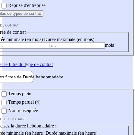
Reprise d'entreprise
plus
de types de contrat
 DE CONTRAT
ée de contrat
ée minimale (en mois)
Durée maximale (en mois)
mois
er
le filtre du type de contrat
les filtres de
Durée hebdo
madaire
 hebdomadaire
Temps plein
Temps partiel (4)
Non renseignée
 HEBDOMADAIRE
cisez la durée hebdomadaire :
ée minimale (en heure)
Durée maximale (en heure)