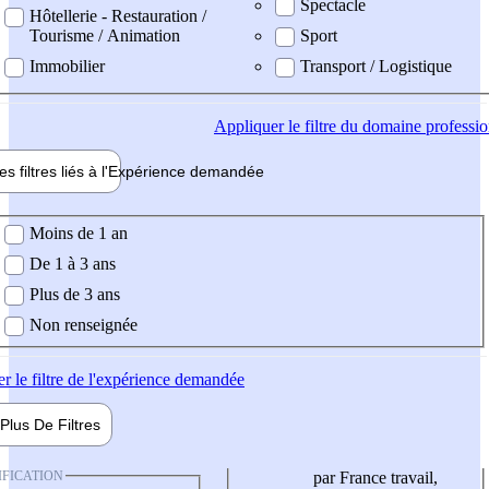
Spectacle
Hôtellerie - Restauration /
Tourisme / Animation
Sport
Immobilier
Transport / Logistique
Appliquer
le filtre du domaine professi
es filtres liés à l'
Expérience
demandée
ience demandée
Moins de 1 an
De 1 à 3 ans
Plus de 3 ans
Non renseignée
er
le filtre de l'expérience demandée
Plus De
Filtres
IFICATION
par France travail,