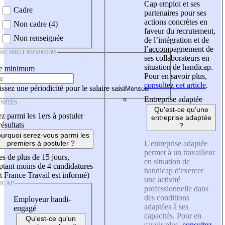
Cap emploi et ses
Cadre
partenaires pour ses
actions concrètes en
Non cadre (4)
faveur du recrutement,
Non renseignée
de l’intégration et de
l’accompagnement de
IRE BRUT MINIMUM
ses collaborateurs en
situation de handicap.
re minimum
Pour en savoir plus,
consultez cet article
.
ssez une périodicité pour le salaire saisi
Entreprise adaptée
NITÉS
Qu'est-ce qu'une
z parmi les 1ers à postuler
entreprise adaptée
résultats
?
urquoi serez-vous parmi les
L'entreprise adaptée
premiers à postuler ?
permet à un travailleur
es de plus de 15 jours,
en situation de
tant moins de 4 candidatures
handicap d'exercer
t France Travail est informé)
une activité
ICAP
professionnelle dans
des conditions
Employeur handi-
adaptées à ses
engagé
capacités. Pour en
Qu'est-ce qu'un
savoir plus,
consultez