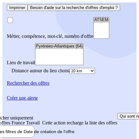
Imprimer
Besoin d'aide sur la recherche d'offres d'emploi ?
Métier, compétence, mot-clé, numéro d'offre
Lieu de travail
Distance autour du lieu choisi
Rechercher
des offres
Créer une alerte
Qui sont n
icher uniquement
 offres France Travail
Cette action recharge la liste des offres
les filtres de
Date de création
de l'offre