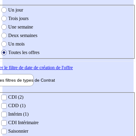
e création de l'offre
Un jour
Trois jours
Une semaine
Deux semaines
Un mois
Toutes les offres
er
le filtre de date de création de l'offre
les filtres de types de
Contrat
de contrat
CDI (2)
CDD (1)
Intérim (1)
CDI Intérimaire
Saisonnier