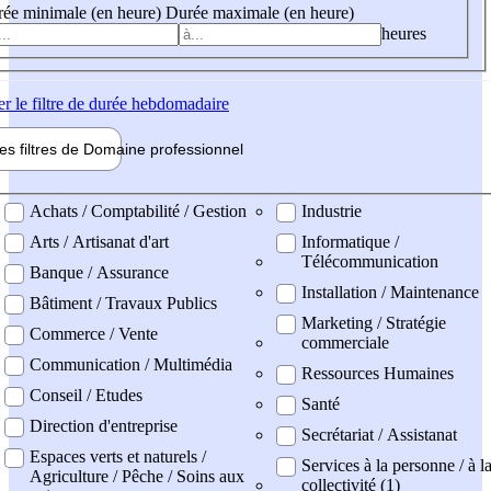
ée minimale (en heure)
Durée maximale (en heure)
heures
er
le filtre de durée hebdomadaire
les filtres de
Domaine pro
fessionnel
ne professionel
Achats / Comptabilité / Gestion
Industrie
Arts / Artisanat d'art
Informatique /
Télécommunication
Banque / Assurance
Installation / Maintenance
Bâtiment / Travaux Publics
Marketing / Stratégie
Commerce / Vente
commerciale
Communication / Multimédia
Ressources Humaines
Conseil / Etudes
Santé
Direction d'entreprise
Secrétariat / Assistanat
Espaces verts et naturels /
Services à la personne / à l
Agriculture / Pêche / Soins aux
collectivité (1)