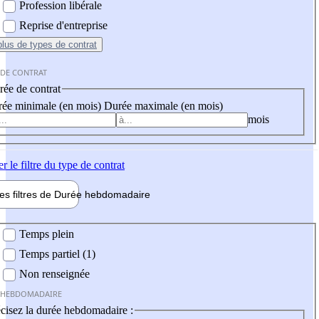
Profession libérale
Reprise d'entreprise
plus
de types de contrat
 DE CONTRAT
ée de contrat
ée minimale (en mois)
Durée maximale (en mois)
mois
er
le filtre du type de contrat
les filtres de
Durée hebdo
madaire
 hebdomadaire
Temps plein
Temps partiel (1)
Non renseignée
 HEBDOMADAIRE
cisez la durée hebdomadaire :