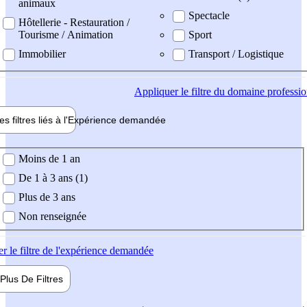
animaux
Spectacle
Hôtellerie - Restauration /
Tourisme / Animation
Sport
Immobilier
Transport / Logistique
Appliquer
le filtre du domaine professi
es filtres liés à l'
Expérience
demandée
ience demandée
Moins de 1 an
De 1 à 3 ans (1)
Plus de 3 ans
Non renseignée
er
le filtre de l'expérience demandée
Plus De
Filtres