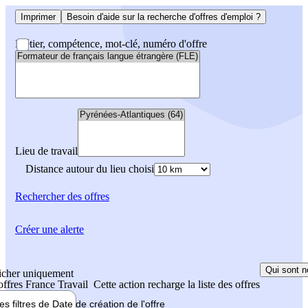
Imprimer
Besoin d'aide sur la recherche d'offres d'emploi ?
Métier, compétence, mot-clé, numéro d'offre
Lieu de travail
Distance autour du lieu choisi
Rechercher
des offres
Créer une alerte
Qui sont n
icher uniquement
 offres France Travail
Cette action recharge la liste des offres
les filtres de
Date de création
de l'offre