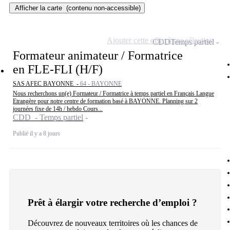
Afficher la carte
(contenu non-accessible)
Ajouter cette offre à ma sélection
CDD
Temps partiel
Formateur animateur / Formatrice
en FLE-FLI (H/F)
SAS AFEC BAYONNE -
64 - BAYONNE
Nous recherchons un(e) Formateur / Formatrice à temps partiel en Français Langue
Etrangère pour notre centre de formation basé à BAYONNE. Planning sur 2
journées fixe de 14h / hebdo Cours...
CDD - Temps partiel
Publié il y a 8 jours
Prêt à élargir votre recherche d’emploi ?
Découvrez de nouveaux territoires où les chances de