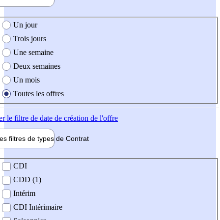
e création de l'offre
Un jour
Trois jours
Une semaine
Deux semaines
Un mois
Toutes les offres
er
le filtre de date de création de l'offre
les filtres de types de
Contrat
de contrat
CDI
CDD (1)
Intérim
CDI Intérimaire