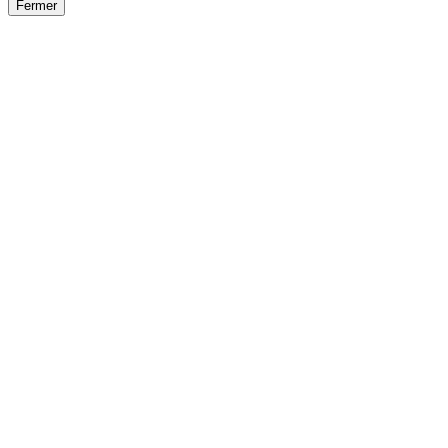
Fermer
Fermer
le détail de l'offre
/
Offre
sur
Offre précéden