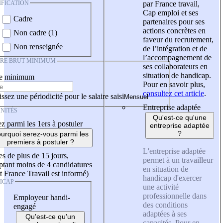
IFICATION
par France travail,
Cap emploi et ses
Cadre
partenaires pour ses
actions concrètes en
Non cadre (1)
faveur du recrutement,
Non renseignée
de l’intégration et de
l’accompagnement de
IRE BRUT MINIMUM
ses collaborateurs en
situation de handicap.
re minimum
Pour en savoir plus,
consultez cet article
.
ssez une périodicité pour le salaire saisi
Entreprise adaptée
NITÉS
Qu'est-ce qu'une
z parmi les 1ers à postuler
entreprise adaptée
?
urquoi serez-vous parmi les
premiers à postuler ?
L'entreprise adaptée
es de plus de 15 jours,
permet à un travailleur
tant moins de 4 candidatures
en situation de
t France Travail est informé)
handicap d'exercer
ICAP
une activité
professionnelle dans
Employeur handi-
des conditions
engagé
adaptées à ses
Qu'est-ce qu'un
capacités. Pour en