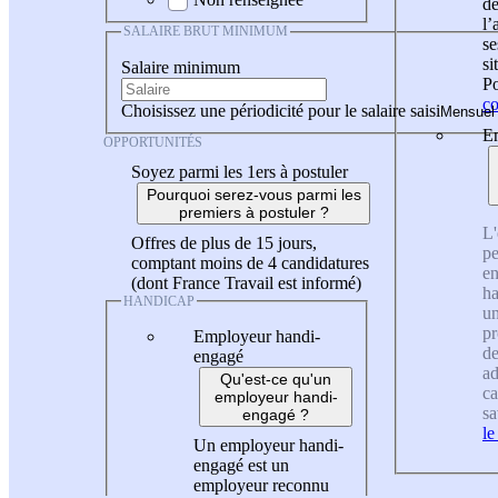
de
l
SALAIRE BRUT MINIMUM
se
si
Salaire minimum
Po
co
Choisissez une périodicité pour le salaire saisi
En
OPPORTUNITÉS
Soyez parmi les 1ers à postuler
Pourquoi serez-vous parmi les
premiers à postuler ?
L'
Offres de plus de 15 jours,
pe
comptant moins de 4 candidatures
en
(dont France Travail est informé)
ha
HANDICAP
un
pr
Employeur handi-
de
engagé
ad
Qu'est-ce qu'un
ca
employeur handi-
sa
engagé ?
le
Un employeur handi-
engagé est un
employeur reconnu