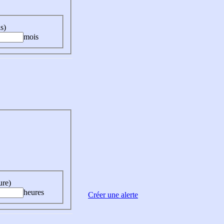
s)
mois
ure)
heures
Créer une alerte