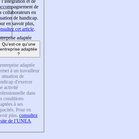
 l’intégration et de
’accompagnement de
s collaborateurs en
tuation de handicap.
ur en savoir plus,
nsultez cet article
.
treprise adaptée
Qu'est-ce qu'une
entreprise adaptée
?
entreprise adaptée
rmet à un travailleur
 situation de
ndicap d'exercer
e activité
ofessionnelle dans
s conditions
aptées à ses
pacités. Pour en
voir plus,
consultez
 site de l’UNEA
.