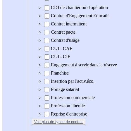
CDI de chantier ou d'opération
Contrat d'Engagement Educatif
Contrat intermittent
Contrat pacte
Contrat d'usage
CUI - CAE
CUI - CIE
Engagement à servir dans la réserve
Franchise
Insertion par l'activ.éco.
Portage salarial
Profession commerciale
Profession libérale
Reprise d'entreprise
Voir plus
de types de contrat