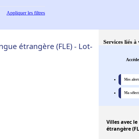
Appliquer
les filtres
Services liés à
ngue étrangère (FLE) - Lot-
Accédez
Mes alert
Ma sélect
Villes
avec le
étrangère (FL