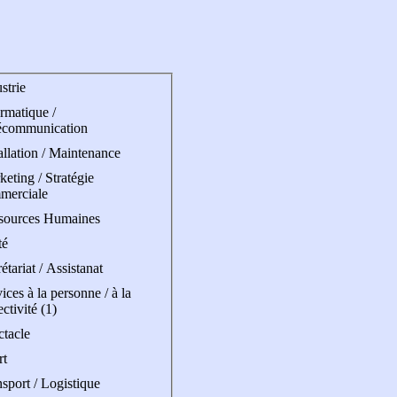
strie
rmatique /
écommunication
allation / Maintenance
eting / Stratégie
merciale
sources Humaines
té
étariat / Assistanat
ices à la personne / à la
ectivité (1)
ctacle
rt
sport / Logistique