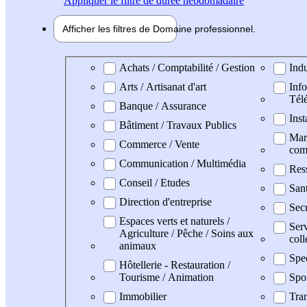
Appliquer
le filtre de durée hebdomadaire
Afficher les filtres de
Domaine pro
fessionnel
Domaine professionel
Achats / Comptabilité / Gestion
Indu
Arts / Artisanat d'art
Info
Tél
Banque / Assurance
Inst
Bâtiment / Travaux Publics
Mark
Commerce / Vente
com
Communication / Multimédia
Res
Conseil / Etudes
San
Direction d'entreprise
Secr
Espaces verts et naturels /
Serv
Agriculture / Pêche / Soins aux
coll
animaux
Spe
Hôtellerie - Restauration /
Tourisme / Animation
Spo
Immobilier
Tran