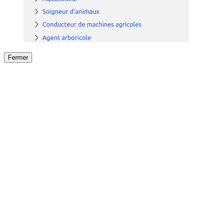
Fermer
Fermer
le détail de l'offre
/
Offre
sur
Offre précéden