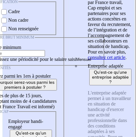
IFICATION
par France travail,
Cap emploi et ses
Cadre
partenaires pour ses
actions concrètes en
Non cadre
faveur du recrutement,
Non renseignée
de l’intégration et de
l’accompagnement de
IRE BRUT MINIMUM
ses collaborateurs en
situation de handicap.
re minimum
Pour en savoir plus,
consultez cet article
.
ssez une périodicité pour le salaire saisi
Entreprise adaptée
NITÉS
Qu'est-ce qu'une
z parmi les 1ers à postuler
entreprise adaptée
?
urquoi serez-vous parmi les
premiers à postuler ?
L'entreprise adaptée
es de plus de 15 jours,
permet à un travailleur
tant moins de 4 candidatures
en situation de
t France Travail est informé)
handicap d'exercer
ICAP
une activité
professionnelle dans
Employeur handi-
des conditions
engagé
adaptées à ses
Qu'est-ce qu'un
capacités. Pour en