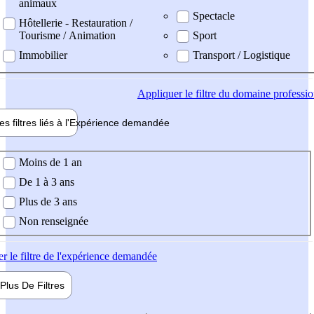
animaux
Spectacle
Hôtellerie - Restauration /
Tourisme / Animation
Sport
Immobilier
Transport / Logistique
Appliquer
le filtre du domaine professi
es filtres liés à l'
Expérience
demandée
ience demandée
Moins de 1 an
De 1 à 3 ans
Plus de 3 ans
Non renseignée
er
le filtre de l'expérience demandée
Plus De
Filtres