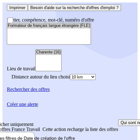
Imprimer
Besoin d'aide sur la recherche d'offres d'emploi ?
Métier, compétence, mot-clé, numéro d'offre
Lieu de travail
Distance autour du lieu choisi
Rechercher
des offres
Créer une alerte
Qui sont n
icher uniquement
 offres France Travail
Cette action recharge la liste des offres
les filtres de
Date de création
de l'offre