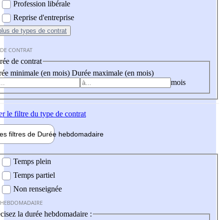
Profession libérale
Reprise d'entreprise
plus
de types de contrat
 DE CONTRAT
ée de contrat
ée minimale (en mois)
Durée maximale (en mois)
mois
er
le filtre du type de contrat
les filtres de
Durée hebdo
madaire
 hebdomadaire
Temps plein
Temps partiel
Non renseignée
 HEBDOMADAIRE
cisez la durée hebdomadaire :