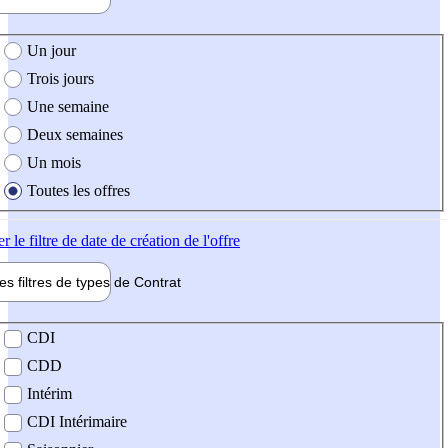
e création de l'offre
Un jour
Trois jours
Une semaine
Deux semaines
Un mois
Toutes les offres
er
le filtre de date de création de l'offre
les filtres de types de
Contrat
de contrat
CDI
CDD
Intérim
CDI Intérimaire