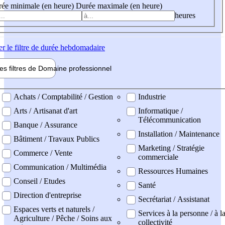
ée minimale (en heure)
Durée maximale (en heure)
heures
er
le filtre de durée hebdomadaire
les filtres de
Domaine pro
fessionnel
ne professionel
Achats / Comptabilité / Gestion
Industrie
Arts / Artisanat d'art
Informatique /
Télécommunication
Banque / Assurance
Installation / Maintenance
Bâtiment / Travaux Publics
Marketing / Stratégie
Commerce / Vente
commerciale
Communication / Multimédia
Ressources Humaines
Conseil / Etudes
Santé
Direction d'entreprise
Secrétariat / Assistanat
Espaces verts et naturels /
Services à la personne / à l
Agriculture / Pêche / Soins aux
collectivité