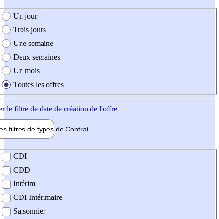
e création de l'offre
Un jour
Trois jours
Une semaine
Deux semaines
Un mois
Toutes les offres
er
le filtre de date de création de l'offre
les filtres de types de
Contrat
de contrat
CDI
CDD
Intérim
CDI Intérimaire
Saisonnier