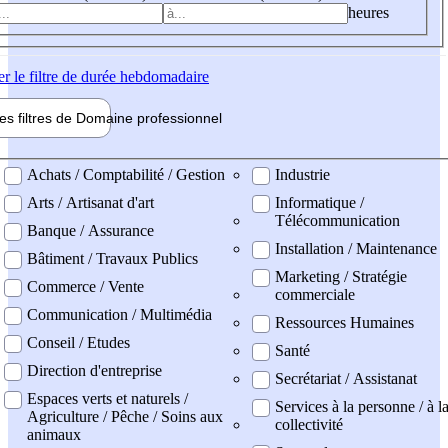
heures
er
le filtre de durée hebdomadaire
les filtres de
Domaine pro
fessionnel
ne professionel
Achats / Comptabilité / Gestion
Industrie
Arts / Artisanat d'art
Informatique /
Télécommunication
Banque / Assurance
Installation / Maintenance
Bâtiment / Travaux Publics
Marketing / Stratégie
Commerce / Vente
commerciale
Communication / Multimédia
Ressources Humaines
Conseil / Etudes
Santé
Direction d'entreprise
Secrétariat / Assistanat
Espaces verts et naturels /
Services à la personne / à l
Agriculture / Pêche / Soins aux
collectivité
animaux