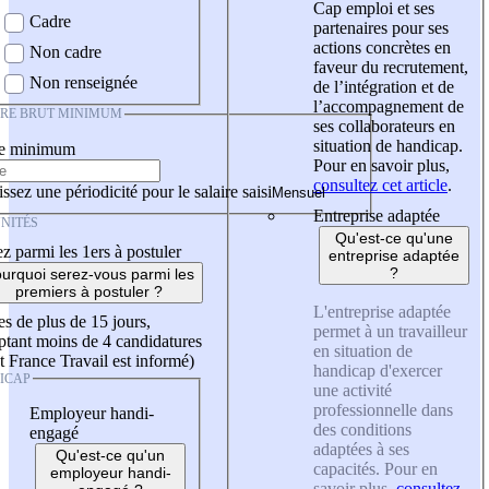
Cap emploi et ses
Cadre
partenaires pour ses
actions concrètes en
Non cadre
faveur du recrutement,
Non renseignée
de l’intégration et de
l’accompagnement de
IRE BRUT MINIMUM
ses collaborateurs en
situation de handicap.
re minimum
Pour en savoir plus,
consultez cet article
.
ssez une périodicité pour le salaire saisi
Entreprise adaptée
NITÉS
Qu'est-ce qu'une
z parmi les 1ers à postuler
entreprise adaptée
?
urquoi serez-vous parmi les
premiers à postuler ?
L'entreprise adaptée
es de plus de 15 jours,
permet à un travailleur
tant moins de 4 candidatures
en situation de
t France Travail est informé)
handicap d'exercer
ICAP
une activité
professionnelle dans
Employeur handi-
des conditions
engagé
adaptées à ses
Qu'est-ce qu'un
capacités. Pour en
employeur handi-
savoir plus,
consultez