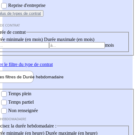
Reprise d'entreprise
plus
de types de contrat
 DE CONTRAT
ée de contrat
ée minimale (en mois)
Durée maximale (en mois)
mois
er
le filtre du type de contrat
les filtres de
Durée hebdo
madaire
 hebdomadaire
Temps plein
Temps partiel
Non renseignée
 HEBDOMADAIRE
cisez la durée hebdomadaire :
ée minimale (en heure)
Durée maximale (en heure)