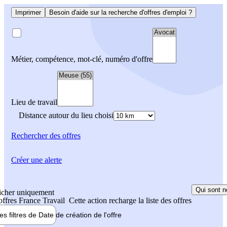
Imprimer
Besoin d'aide sur la recherche d'offres d'emploi ?
Métier, compétence, mot-clé, numéro d'offre
Lieu de travail
Distance autour du lieu choisi
Rechercher
des offres
Créer une alerte
Qui sont n
icher uniquement
 offres France Travail
Cette action recharge la liste des offres
les filtres de
Date de création
de l'offre