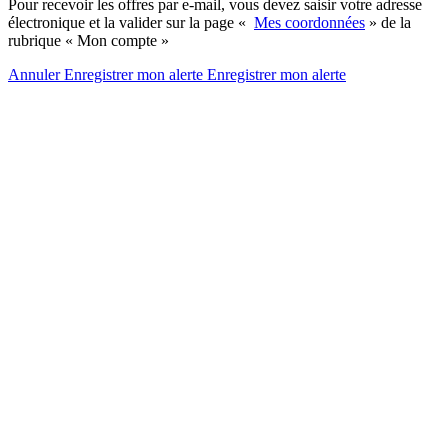
Pour recevoir les offres par e-mail, vous devez saisir votre adresse
électronique et la valider sur la page «
Mes coordonnées
» de la
rubrique « Mon compte »
Annuler
Enregistrer mon alerte
Enregistrer
mon alerte