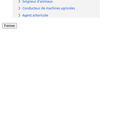
Fermer
Fermer
le détail de l'offre
/
Offre
sur
Offre précéden