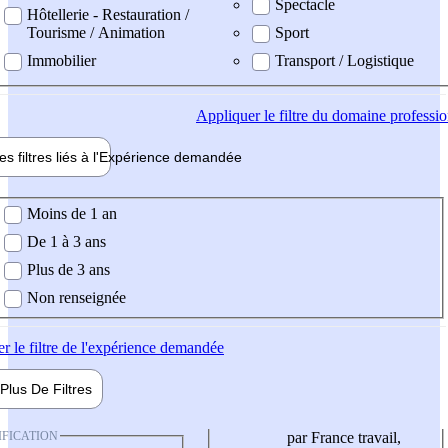
Spectacle
Hôtellerie - Restauration /
Tourisme / Animation
Sport
Immobilier
Transport / Logistique
Appliquer
le filtre du domaine professi
es filtres liés à l'
Expérience
demandée
ience demandée
Moins de 1 an
De 1 à 3 ans
Plus de 3 ans
Non renseignée
er
le filtre de l'expérience demandée
Plus De
Filtres
IFICATION
par France travail,