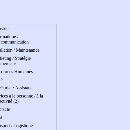
strie
rmatique /
écommunication
allation / Maintenance
eting / Stratégie
merciale
sources Humaines
té
étariat / Assistanat
ices à la personne / à la
ectivité (2)
ctacle
rt
sport / Logistique