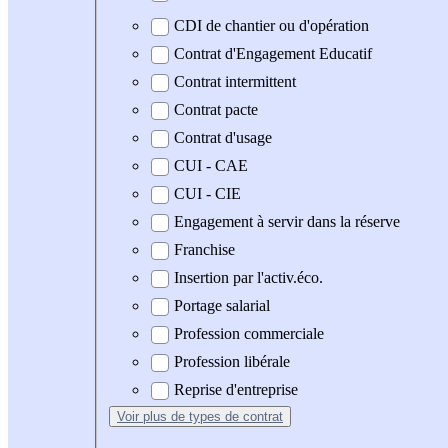
CDI de chantier ou d'opération
Contrat d'Engagement Educatif
Contrat intermittent
Contrat pacte
Contrat d'usage
CUI - CAE
CUI - CIE
Engagement à servir dans la réserve
Franchise
Insertion par l'activ.éco.
Portage salarial
Profession commerciale
Profession libérale
Reprise d'entreprise
Voir plus
de types de contrat