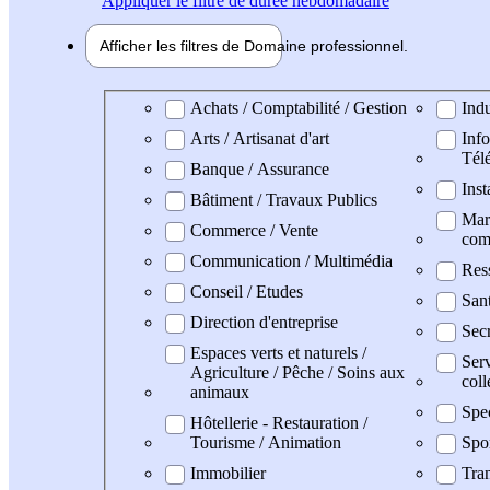
Appliquer
le filtre de durée hebdomadaire
Afficher les filtres de
Domaine pro
fessionnel
Domaine professionel
Achats / Comptabilité / Gestion
Indu
Arts / Artisanat d'art
Info
Tél
Banque / Assurance
Inst
Bâtiment / Travaux Publics
Mark
Commerce / Vente
com
Communication / Multimédia
Res
Conseil / Etudes
San
Direction d'entreprise
Secr
Espaces verts et naturels /
Serv
Agriculture / Pêche / Soins aux
coll
animaux
Spe
Hôtellerie - Restauration /
Tourisme / Animation
Spo
Immobilier
Tran