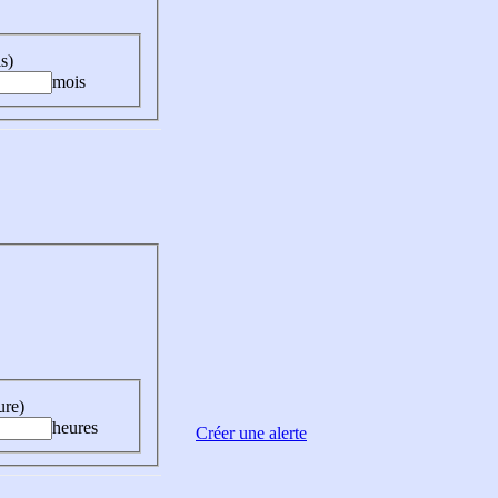
s)
mois
ure)
heures
Créer une alerte