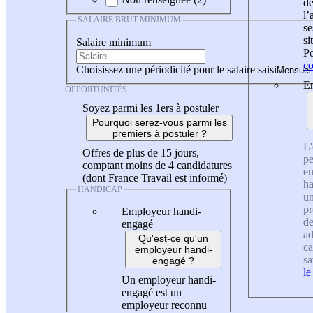
de
l
SALAIRE BRUT MINIMUM
se
si
Salaire minimum
Po
co
Choisissez une périodicité pour le salaire saisi
En
OPPORTUNITÉS
Soyez parmi les 1ers à postuler
Pourquoi serez-vous parmi les
premiers à postuler ?
L'
Offres de plus de 15 jours,
pe
comptant moins de 4 candidatures
en
(dont France Travail est informé)
ha
HANDICAP
un
pr
Employeur handi-
de
engagé
ad
Qu'est-ce qu'un
ca
employeur handi-
sa
engagé ?
le
Un employeur handi-
engagé est un
employeur reconnu