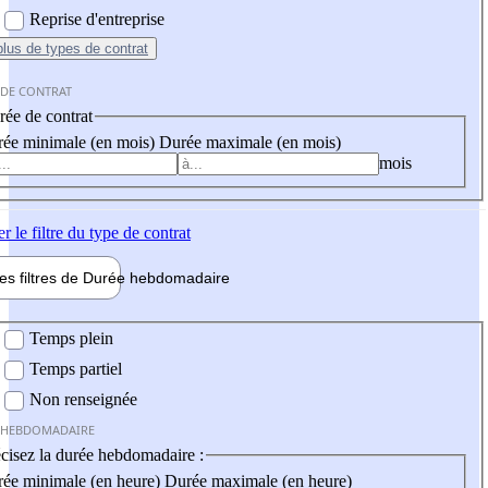
Reprise d'entreprise
plus
de types de contrat
 DE CONTRAT
ée de contrat
ée minimale (en mois)
Durée maximale (en mois)
mois
er
le filtre du type de contrat
les filtres de
Durée hebdo
madaire
 hebdomadaire
Temps plein
Temps partiel
Non renseignée
 HEBDOMADAIRE
cisez la durée hebdomadaire :
ée minimale (en heure)
Durée maximale (en heure)