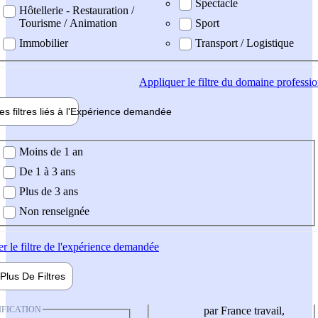
Spectacle
Hôtellerie - Restauration /
Tourisme / Animation
Sport
Immobilier
Transport / Logistique
Appliquer
le filtre du domaine professi
es filtres liés à l'
Expérience
demandée
ience demandée
Moins de 1 an
De 1 à 3 ans
Plus de 3 ans
Non renseignée
er
le filtre de l'expérience demandée
Plus De
Filtres
IFICATION
par France travail,