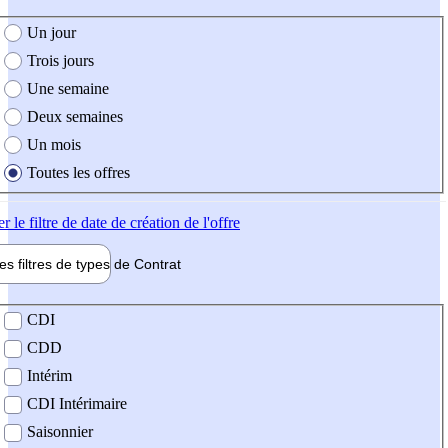
e création de l'offre
Un jour
Trois jours
Une semaine
Deux semaines
Un mois
Toutes les offres
er
le filtre de date de création de l'offre
les filtres de types de
Contrat
de contrat
CDI
CDD
Intérim
CDI Intérimaire
Saisonnier