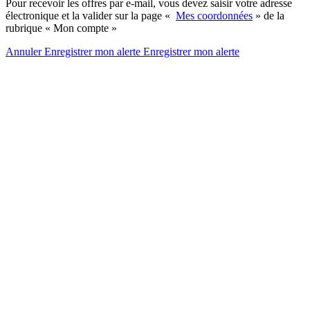
Pour recevoir les offres par e-mail, vous devez saisir votre adresse
électronique et la valider sur la page «
Mes coordonnées
» de la
rubrique « Mon compte »
Annuler
Enregistrer mon alerte
Enregistrer
mon alerte