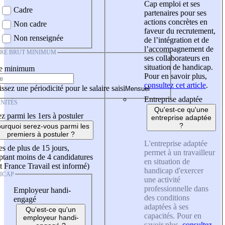
Cap emploi et ses
Cadre
partenaires pour ses
actions concrètes en
Non cadre
faveur du recrutement,
Non renseignée
de l’intégration et de
l’accompagnement de
IRE BRUT MINIMUM
ses collaborateurs en
situation de handicap.
re minimum
Pour en savoir plus,
consultez cet article
.
ssez une périodicité pour le salaire saisi
Entreprise adaptée
NITÉS
Qu'est-ce qu'une
z parmi les 1ers à postuler
entreprise adaptée
?
urquoi serez-vous parmi les
premiers à postuler ?
L'entreprise adaptée
es de plus de 15 jours,
permet à un travailleur
tant moins de 4 candidatures
en situation de
t France Travail est informé)
handicap d'exercer
ICAP
une activité
professionnelle dans
Employeur handi-
des conditions
engagé
adaptées à ses
Qu'est-ce qu'un
capacités. Pour en
employeur handi-
savoir plus,
consultez