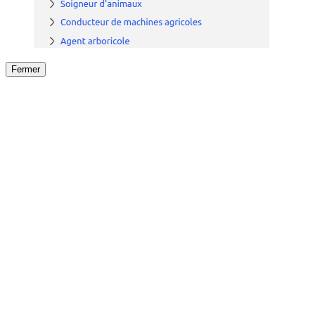
Fermer
Fermer
le détail de l'offre
/
Offre
sur
Offre précéden