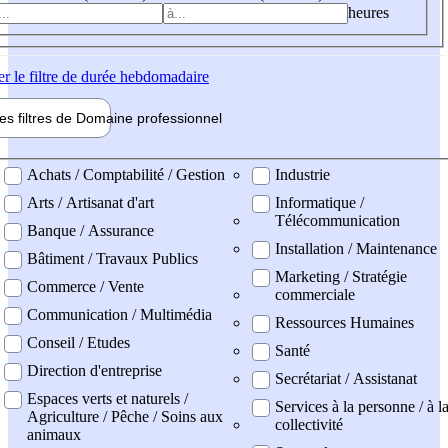
heures
er
le filtre de durée hebdomadaire
les filtres de
Domaine pro
fessionnel
ne professionel
Achats / Comptabilité / Gestion
Industrie
Arts / Artisanat d'art
Informatique /
Télécommunication
Banque / Assurance
Installation / Maintenance
Bâtiment / Travaux Publics
Marketing / Stratégie
Commerce / Vente
commerciale
Communication / Multimédia
Ressources Humaines
Conseil / Etudes
Santé
Direction d'entreprise
Secrétariat / Assistanat
Espaces verts et naturels /
Services à la personne / à l
Agriculture / Pêche / Soins aux
collectivité
animaux