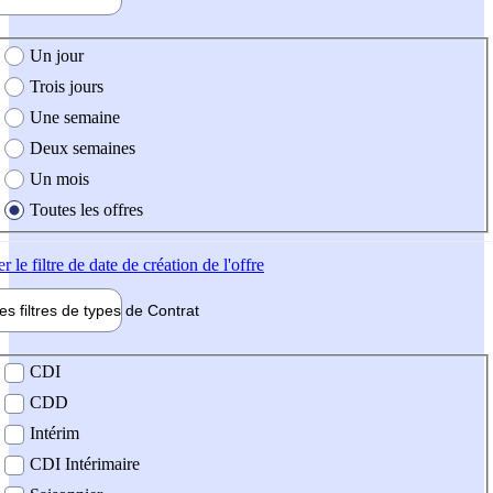
e création de l'offre
Un jour
Trois jours
Une semaine
Deux semaines
Un mois
Toutes les offres
er
le filtre de date de création de l'offre
les filtres de types de
Contrat
de contrat
CDI
CDD
Intérim
CDI Intérimaire