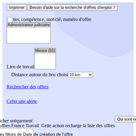
Imprimer
Besoin d'aide sur la recherche d'offres d'emploi ?
Métier, compétence, mot-clé, numéro d'offre
Lieu de travail
Distance autour du lieu choisi
Rechercher
des offres
Créer une alerte
Qui sont n
icher uniquement
 offres France Travail
Cette action recharge la liste des offres
les filtres de
Date de création
de l'offre