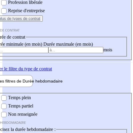
Profession libérale
Reprise d'entreprise
plus
de types de contrat
 DE CONTRAT
ée de contrat
ée minimale (en mois)
Durée maximale (en mois)
mois
er
le filtre du type de contrat
les filtres de
Durée hebdo
madaire
 hebdomadaire
Temps plein
Temps partiel
Non renseignée
 HEBDOMADAIRE
cisez la durée hebdomadaire :