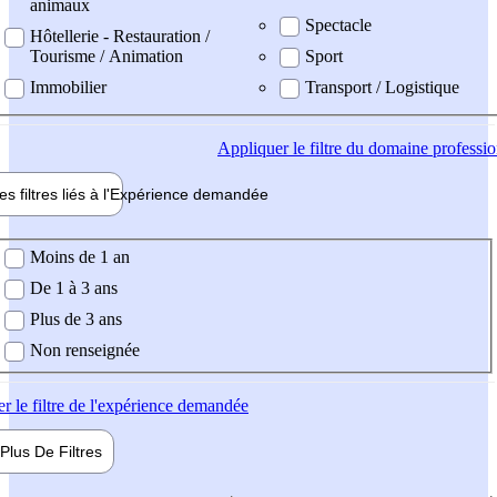
animaux
Spectacle
Hôtellerie - Restauration /
Tourisme / Animation
Sport
Immobilier
Transport / Logistique
Appliquer
le filtre du domaine professi
es filtres liés à l'
Expérience
demandée
ience demandée
Moins de 1 an
De 1 à 3 ans
Plus de 3 ans
Non renseignée
er
le filtre de l'expérience demandée
Plus De
Filtres