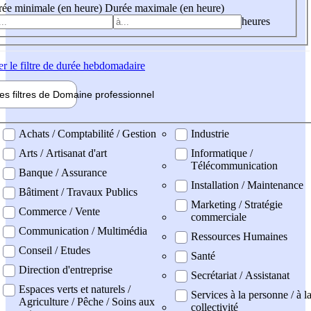
ée minimale (en heure)
Durée maximale (en heure)
heures
er
le filtre de durée hebdomadaire
les filtres de
Domaine pro
fessionnel
ne professionel
Achats / Comptabilité / Gestion
Industrie
Arts / Artisanat d'art
Informatique /
Télécommunication
Banque / Assurance
Installation / Maintenance
Bâtiment / Travaux Publics
Marketing / Stratégie
Commerce / Vente
commerciale
Communication / Multimédia
Ressources Humaines
Conseil / Etudes
Santé
Direction d'entreprise
Secrétariat / Assistanat
Espaces verts et naturels /
Services à la personne / à l
Agriculture / Pêche / Soins aux
collectivité