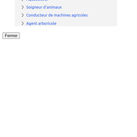
Fermer
Fermer
le détail de l'offre
/
Offre
sur
Offre précéden