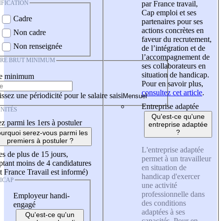
IFICATION
par France travail,
Cap emploi et ses
Cadre
partenaires pour ses
actions concrètes en
Non cadre
faveur du recrutement,
Non renseignée
de l’intégration et de
l’accompagnement de
IRE BRUT MINIMUM
ses collaborateurs en
situation de handicap.
re minimum
Pour en savoir plus,
consultez cet article
.
ssez une périodicité pour le salaire saisi
Entreprise adaptée
NITÉS
Qu'est-ce qu'une
z parmi les 1ers à postuler
entreprise adaptée
?
urquoi serez-vous parmi les
premiers à postuler ?
L'entreprise adaptée
es de plus de 15 jours,
permet à un travailleur
tant moins de 4 candidatures
en situation de
t France Travail est informé)
handicap d'exercer
ICAP
une activité
professionnelle dans
Employeur handi-
des conditions
engagé
adaptées à ses
Qu'est-ce qu'un
capacités. Pour en