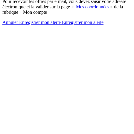
Pour recevoir les offres par e-mail, vous devez saisir votre adresse
électronique et la valider sur la page «
Mes coordonnées
» de la
rubrique « Mon compte »
Annuler
Enregistrer mon alerte
Enregistrer
mon alerte