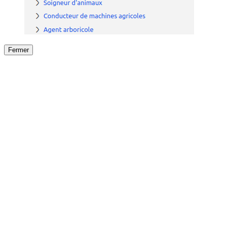
Fermer
Fermer
le détail de l'offre
/
Offre
sur
Offre précéden