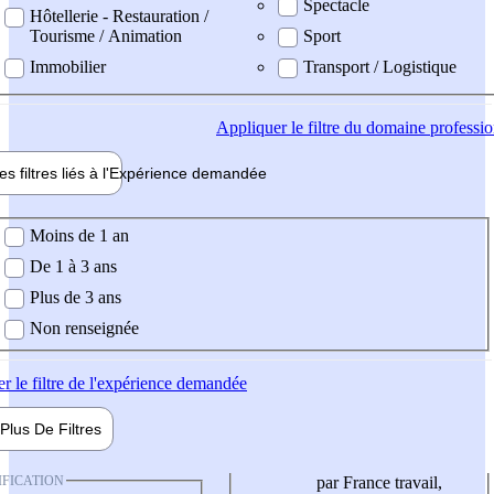
Spectacle
Hôtellerie - Restauration /
Tourisme / Animation
Sport
Immobilier
Transport / Logistique
Appliquer
le filtre du domaine professi
es filtres liés à l'
Expérience
demandée
ience demandée
Moins de 1 an
De 1 à 3 ans
Plus de 3 ans
Non renseignée
er
le filtre de l'expérience demandée
Plus De
Filtres
IFICATION
par France travail,