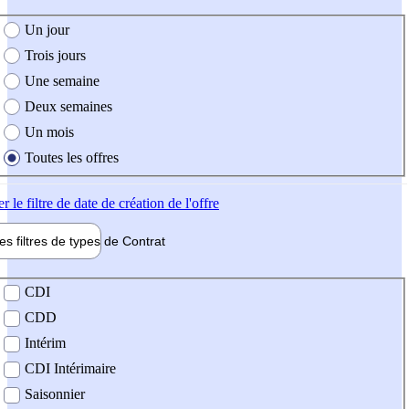
e création de l'offre
Un jour
Trois jours
Une semaine
Deux semaines
Un mois
Toutes les offres
er
le filtre de date de création de l'offre
les filtres de types de
Contrat
de contrat
CDI
CDD
Intérim
CDI Intérimaire
Saisonnier