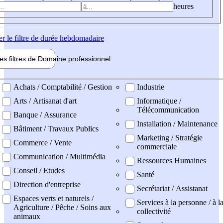
heures
er
le filtre de durée hebdomadaire
les filtres de
Domaine pro
fessionnel
ne professionel
Achats / Comptabilité / Gestion
Industrie
Arts / Artisanat d'art
Informatique /
Télécommunication
Banque / Assurance
Installation / Maintenance
Bâtiment / Travaux Publics
Marketing / Stratégie
Commerce / Vente
commerciale
Communication / Multimédia
Ressources Humaines
Conseil / Etudes
Santé
Direction d'entreprise
Secrétariat / Assistanat
Espaces verts et naturels /
Services à la personne / à l
Agriculture / Pêche / Soins aux
collectivité
animaux