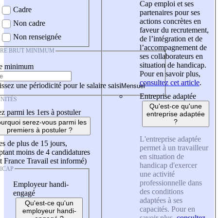
Cap emploi et ses
Cadre
partenaires pour ses
actions concrètes en
Non cadre
faveur du recrutement,
Non renseignée
de l’intégration et de
l’accompagnement de
IRE BRUT MINIMUM
ses collaborateurs en
situation de handicap.
re minimum
Pour en savoir plus,
consultez cet article
.
ssez une périodicité pour le salaire saisi
Entreprise adaptée
NITÉS
Qu'est-ce qu'une
z parmi les 1ers à postuler
entreprise adaptée
?
urquoi serez-vous parmi les
premiers à postuler ?
L'entreprise adaptée
es de plus de 15 jours,
permet à un travailleur
tant moins de 4 candidatures
en situation de
t France Travail est informé)
handicap d'exercer
ICAP
une activité
professionnelle dans
Employeur handi-
des conditions
engagé
adaptées à ses
Qu'est-ce qu'un
capacités. Pour en
employeur handi-
savoir plus,
consultez