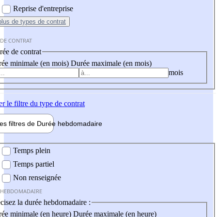
Reprise d'entreprise
plus
de types de contrat
 DE CONTRAT
ée de contrat
ée minimale (en mois)
Durée maximale (en mois)
mois
er
le filtre du type de contrat
les filtres de
Durée hebdo
madaire
 hebdomadaire
Temps plein
Temps partiel
Non renseignée
 HEBDOMADAIRE
cisez la durée hebdomadaire :
ée minimale (en heure)
Durée maximale (en heure)