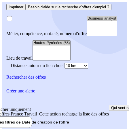
Imprimer
Besoin d'aide sur la recherche d'offres d'emploi ?
Métier, compétence, mot-clé, numéro d'offre
Lieu de travail
Distance autour du lieu choisi
Rechercher
des offres
Créer une alerte
Qui sont n
icher uniquement
 offres France Travail
Cette action recharge la liste des offres
les filtres de
Date de création
de l'offre